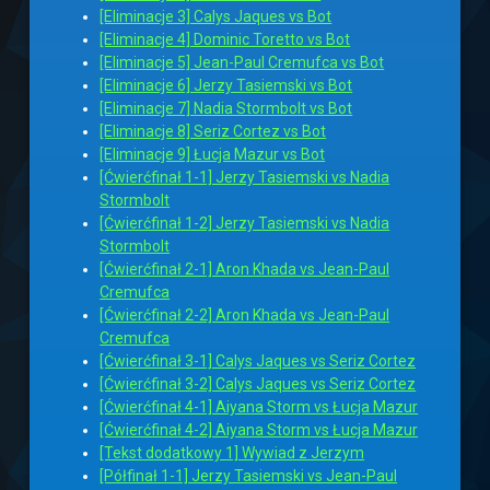
[Eliminacje 3] Calys Jaques vs Bot
[Eliminacje 4] Dominic Toretto vs Bot
[Eliminacje 5] Jean-Paul Cremufca vs Bot
[Eliminacje 6] Jerzy Tasiemski vs Bot
[Eliminacje 7] Nadia Stormbolt vs Bot
[Eliminacje 8] Seriz Cortez vs Bot
[Eliminacje 9] Łucja Mazur vs Bot
[Ćwierćfinał 1-1] Jerzy Tasiemski vs Nadia
Stormbolt
[Ćwierćfinał 1-2] Jerzy Tasiemski vs Nadia
Stormbolt
[Ćwierćfinał 2-1] Aron Khada vs Jean-Paul
Cremufca
[Ćwierćfinał 2-2] Aron Khada vs Jean-Paul
Cremufca
[Ćwierćfinał 3-1] Calys Jaques vs Seriz Cortez
[Ćwierćfinał 3-2] Calys Jaques vs Seriz Cortez
[Ćwierćfinał 4-1] Aiyana Storm vs Łucja Mazur
[Ćwierćfinał 4-2] Aiyana Storm vs Łucja Mazur
[Tekst dodatkowy 1] Wywiad z Jerzym
[Półfinał 1-1] Jerzy Tasiemski vs Jean-Paul