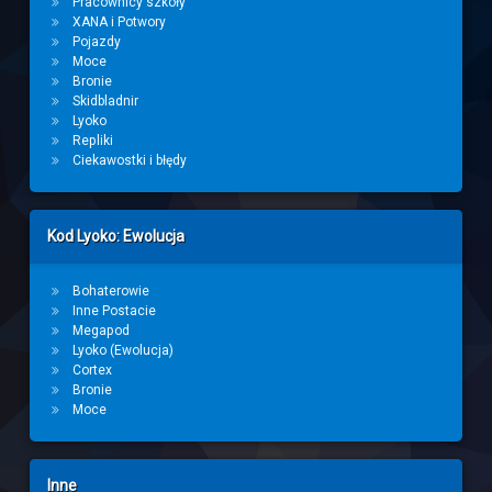
Pracownicy szkoły
XANA i Potwory
Pojazdy
Moce
Bronie
Skidbladnir
Lyoko
Repliki
Ciekawostki i błędy
Kod Lyoko: Ewolucja
Bohaterowie
Inne Postacie
Megapod
Lyoko (Ewolucja)
Cortex
Bronie
Moce
Inne