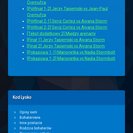
Cremufca
[Półfinał 1-2] Jerzy Tasiemski vs Jean-Paul
Cremufca
[Półfinał 2-1] Seriz Cortez vs Aiyana Storm
[Półfinał 2-2] Seriz Cortez vs Aiyana Storm
[Tekst dodatkowy 2] Między arenami
[Finał 1] Jerzy Tasiemski vs Aiyana Storm
[Finał 2] Jerzy Tasiemski vs Aiyana Storm
[Pokazowa 1-1] Marionetka vs Nadia Stormbolt
[Pokazowa 1-2] Marionetka vs Nadia Stormbolt
Left Sidebar
Kod Lyoko
Opisy serii
Bohaterowie
Inne postacie
Rodzice bohaterów