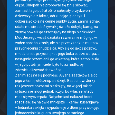
oręża. Chłopak nie próbował się z nią siłować;
zamiast tego puścił bō i z całej siły przydzwonił
dziewczynie z łokcia, odrzucając ją do tyłu i
odbierając kolejne cenne punkty życia. Zanim jednak
udało mu się dobić rywalkę świeżo dobytą kamą, na
ziemię powalił go szarżujący na niego niedźwiedź.
Moc Jerzego wciąż działała i zwierz nie mógł go w
żaden sposób zranić, ale nie przeszkodziło mu to w
przygnieceniu chudzielca. Aby się go jakoś pozbyć,
młodzieniec przycisnął do jego boku ostrze sierpa, a
następnie przemienił go w katanę, która zatopiła się
w jego potężnym ciele; było to aż nadto, by
zdewirtualizować chowańca.
Zanim zdążył się podnieść, Aiyana zaatakowała go
jego własną włócznią, ale dzięki Bastionowi Jerzy
raz jeszcze pozostał nietknięty; na więcej takich
sytuacji nie mógł jednak liczyć, bo właśnie wtedy
moc się wyczerpała. Natychmiast nakazał broni
rozdzielić się na dwie mniejsze – kamę i kusarigawę
– Indianka zaklęła i wypuściła je z dłoni, przywołując
jednocześnie kuguara, swojego ostatniego