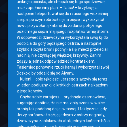
uniknęła pocisku, ale chłopak się tego spodziewał;
miał zupełnie inny plan. – Tatsu! – krzyknął, a
następnie teleportował się do rzuconego wcześniej
sierpa, po czym obrócił się na pięcie i wykorzystał
nowo przywołaną katanę do zadania potężnego
poziomego cięcia mającego rozpłatać ramię Storm.
W odpowiedzi dziewczyna wykorzystała swój kij do
podbicia do góry pędzącego ostrza, a następnie
szybko złożyła broń i pochyliła się; miecz przeleciał
nad nią, nie czyniąc jej większej krzywdy. Zanim
zdążyła jednak odpowiedzieć kontratakiem,
Tasiemiec ponownie rzucił kamą i wykorzystał swój
Doskok, by oddalić się od Aiyany.
– Kułen! – obie rękojeści Jerzego złączyły się teraz
w jeden podłużny kij o krótkich ostrzach na każdym
z jego końców.
– Chyba sobie żartujesz – prychnęła czarnowłosa,
sugerując dobitnie, że nie ma z nią szans w walce
bronią tak podobną do jej własnej. I faktycznie, gdy
Jerzy spróbował ciąć ją jednym z ostrzy naginaty,
dziewczyna zablokowała atak jednym końcem bō, a
jednocześnie drugim trzasnęła w ramię rywala,