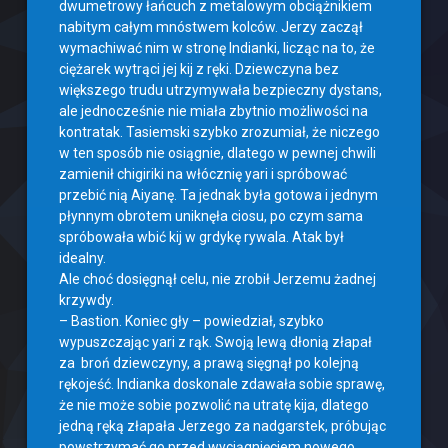
dwumetrowy łańcuch z metalowym obciążnikiem
nabitym całym mnóstwem kolców. Jerzy zaczął
wymachiwać nim w stronę Indianki, licząc na to, że
ciężarek wytrąci jej kij z ręki. Dziewczyna bez
większego trudu utrzymywała bezpieczny dystans,
ale jednocześnie nie miała zbytnio możliwości na
kontratak. Tasiemski szybko zrozumiał, że niczego
w ten sposób nie osiągnie, dlatego w pewnej chwili
zamienił chigiriki na włócznię yari i spróbować
przebić nią Aiyanę. Ta jednak była gotowa i jednym
płynnym obrotem uniknęła ciosu, po czym sama
spróbowała wbić kij w grdykę rywala. Atak był
idealny.
Ale choć dosięgnął celu, nie zrobił Jerzemu żadnej
krzywdy.
– Bastion. Koniec gły – powiedział, szybko
wypuszczając yari z rąk. Swoją lewą dłonią złapał
za broń dziewczyny, a prawą sięgnął po kolejną
rękojeść. Indianka doskonale zdawała sobie sprawę,
że nie może sobie pozwolić na utratę kija, dlatego
jedną ręką złapała Jerzego za nadgarstek, próbując
powstrzymać go przed wyciągnięciem nowego