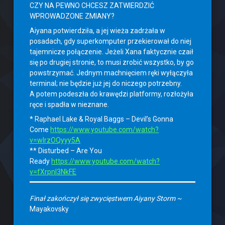
CZY NA PEWNO CHCESZ ZATWIERDZIĆ
WPROWADZONE ZMIANY?
Aiyana potwierdziła, a jej wieża zadrżała w
posadach, gdy superkomputer przekierował do niej
tajemnicze połączenie. Jeżeli Xana faktycznie czaił
się po drugiej stronie, to musi zrobić wszystko, by go
powstrzymać. Jednym machnięciem ręki wyłączyła
terminal; nie będzie już jej do niczego potrzebny.
A potem podeszła do krawędzi platformy, rozłożyła
ręce i spadła w nieznane.
* Raphael Lake & Royal Baggs – Devil’s Gonna
Come
https://www.youtube.com/watch?
v=wIrzOQyyy5A
** Disturbed – Are You
Ready
https://www.youtube.com/watch?
v=fXrpnl3NkFE
Finał zakończył się zwycięstwem Aiyany Storm ~
Mayakovsky