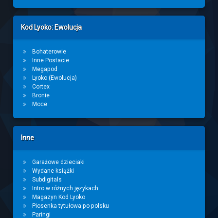
Kod Lyoko: Ewolucja
Bohaterowie
Inne Postacie
Megapod
Lyoko (Ewolucja)
Cortex
Bronie
Moce
Inne
Garażowe dzieciaki
Wydane książki
Subdigitals
Intro w różnych językach
Magazyn Kod Lyoko
Piosenka tytułowa po polsku
Paringi