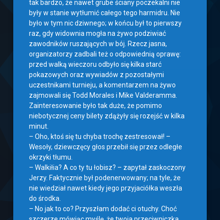
tak bardzo, że nawet grube ściany poczekalni nie
były w stanie wytłumić całego tego harmidru. Nie
było w tym nic dziwnego; w końcu był to pierwszy
raz, gdy widownia mogła na żywo podziwiać
zawodników ruszających w bój. Rzecz jasna,
organizatorzy zadbali też o odpowiednią oprawę:
przed walką wieczoru odbyło się kilka starć
pokazowych oraz wywiadów z pozostałymi
uczestnikami turnieju, a komentarzem na żywo
zajmowali się Todd Morales i Mike Valderamma.
Zainteresowanie było tak duże, że pomimo
niebotycznej ceny bilety zdążyły się rozejść w kilka
minut.
– Oho, ktoś się tu chyba trochę zestresował! –
Wesoły, dziewczęcy głos przebił się przez odległe
okrzyki tłumu.
– Walkiłia? A co ty tu łobisz? – zapytał zaskoczony
Jerzy. Faktycznie był podenerwowany; na tyle, że
nie wiedział nawet kiedy jego przyjaciółka weszła
do środka.
– No jak to co? Przyszłam dodać ci otuchy. Choć
szczerze mówiąc myślę, że twoja przeciwniczka