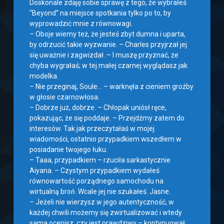
Doskonale zdaję sobie sprawę z tego, że wybrałeś
“Beyond” na miejsce spotkania tylko po to, by
wyprowadzić mnie z równowagi.
– Oboje wiemy też, że jesteś zbyt dumna i uparta,
by odrzucić takie wyzwanie. – Charles przyjrzał jej
się uważnie i zagwizdał. – I muszę przyznać, że
chyba wygrałaś; w tej małej czarnej wyglądasz jak
modelka.
– Nie przeginaj, Soule… – warknęła z cieniem groźby
w głosie czarnowłosa.
– Dobrze już, dobrze. – Chłopak uniósł ręce,
pokazując, że się poddaje. – Przejdźmy zatem do
interesów. Tak jak przeczytałaś w mojej
wiadomości, ostatnio przypadkiem wszedłem w
posiadanie twojego łuku.
– Taaa, przypadkiem – rzuciła sarkastycznie
Aiyana. – Czystym przypadkiem wydałeś
równowartość porządnego samochodu na
wirtualną broń. Wcale jej nie szukałeś. Jasne.
– Jeżeli nie wierzysz w jego autentyczność, w
każdej chwili możemy się zwirtualizować i wtedy
sama ocenisz, czy jest prawdziwy – kontynuował