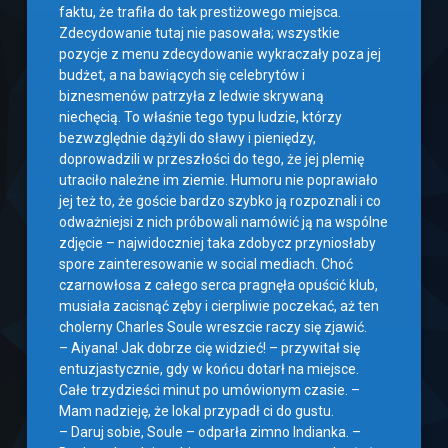
faktu, że trafiła do tak prestiżowego miejsca.
Zdecydowanie tutaj nie pasowała; wszystkie
pozycje z menu zdecydowanie wykraczały poza jej
budżet, a na bawiących się celebrytów i
biznesmenów patrzyła z ledwie skrywaną
niechęcią. To właśnie tego typu ludzie, którzy
bezwzględnie dążyli do sławy i pieniędzy,
doprowadzili w przeszłości do tego, że jej plemię
utraciło należne im ziemie. Humoru nie poprawiało
jej też to, że goście bardzo szybko ją rozpoznali i co
odważniejsi z nich próbowali namówić ją na wspólne
zdjęcie – najwidoczniej taka zdobycz przyniosłaby
spore zainteresowanie w social mediach. Choć
czarnowłosa z całego serca pragnęła opuścić klub,
musiała zacisnąć zęby i cierpliwie poczekać, aż ten
cholerny Charles Soule wreszcie raczy się zjawić.
– Aiyana! Jak dobrze cię widzieć! – przywitał się
entuzjastycznie, gdy w końcu dotarł na miejsce.
Całe trzydzieści minut po umówionym czasie. –
Mam nadzieję, że lokal przypadł ci do gustu.
– Daruj sobie, Soule – odparła zimno Indianka. –