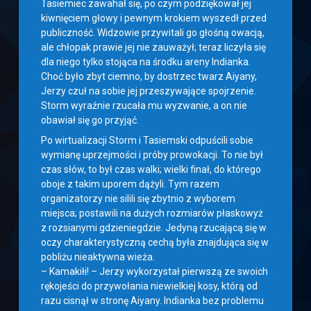
Tasiemiec zawahał się, po czym podziękował jej
kiwnięciem głowy i pewnym krokiem wyszedł przed
publiczność. Widzowie przywitali go głośną owacją,
ale chłopak prawie jej nie zauważył; teraz liczyła się
dla niego tylko stojąca na środku areny Indianka.
Choć było zbyt ciemno, by dostrzec twarz Aiyany,
Jerzy czuł na sobie jej przeszywające spojrzenie.
Storm wyraźnie rzucała mu wyzwanie, a on nie
obawiał się go przyjąć.
Po wirtualizacji Storm i Tasiemski odpuścili sobie
wymianę uprzejmości i próby prowokacji. To nie był
czas słów, to był czas walki; wielki finał, do którego
oboje z takim uporem dążyli. Tym razem
organizatorzy nie silili się zbytnio z wyborem
miejsca; postawili na dużych rozmiarów płaskowyż
z rozsianymi gdzieniegdzie. Jedyną rzucającą się w
oczy charakterystyczną cechą była znajdująca się w
pobliżu nieaktywna wieża.
– Kamakiłi! – Jerzy wykorzystał pierwszą ze swoich
rękojeści do przywołania niewielkiej kosy, którą od
razu cisnął w stronę Aiyany. Indianka bez problemu