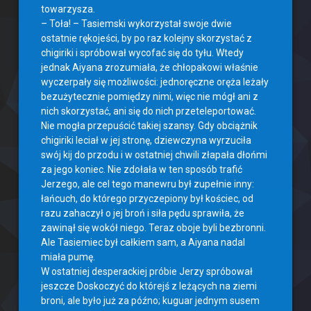
towarzysza.
– Toła! – Tasiemski wykorzystał swoje dwie
ostatnie rękojeści, by po raz kolejny skorzystać z
chigiriki i spróbował wycofać się do tyłu. Wtedy
jednak Aiyana zrozumiała, że chłopakowi właśnie
wyczerpały się możliwości: jednoręczne oręża leżały
bezużytecznie pomiędzy nimi, więc nie mógł ani z
nich skorzystać, ani się do nich przeteleportować.
Nie mogła przepuścić takiej szansy. Gdy obciążnik
chigiriki leciał w jej stronę, dziewczyna wyrzuciła
swój kij do przodu i w ostatniej chwili złapała dłońmi
za jego koniec. Nie zdołała w ten sposób trafić
Jerzego, ale cel tego manewru był zupełnie inny:
łańcuch, do którego przyczepiony był kościec, od
razu zahaczył o jej broń i siła pędu sprawiła, że
zawinął się wokół niego. Teraz oboje byli bezbronni.
Ale Tasiemiec był całkiem sam, a Aiyana nadal
miała pumę.
W ostatniej desperackiej próbie Jerzy spróbował
jeszcze Doskoczyć do którejś z leżących na ziemi
broni, ale było już za późno; kuguar jednym susem