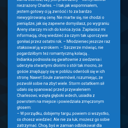
niezrażony Charles. – I tak jak wspomniałem,
jestem gotowy ci ją zwrócić i to za bardzo
niewygórowaną cenę. Nie martw się, nie chodzi o
pieniądze; jak się zapewne domyślasz, po wygraniu
Areny starczy mi ich do końca życia. Zapłacisz mi
informacją; chcę wiedzieć za czym tak uporczywie
goniłaś przez ostatni rok. – Młodzieniec jeszcze raz
otaksował ją wzrokiem. – Szczerze mówiąc, nie
pogardziłbym też romantyczną kolacją…
Indianka podniosła się gwałtownie z siedzenia i
uderzyła otwartymi dłońmi o stół tak mocno, że
goście znajdujący się w pobliżu odwrócili się w ich
stronę. Nawet Soule zaniemówił, rozumiejąc, że
pozwolił sobie na zbyt wiele. Storm ostatkiem sił
udało się opanować przed przywaleniem
Charlesowi; wzięła głęboki wdech, usiadła z
powrotem na miejsce i powiedziała zmęczonym
głosem:
– W porządku, dobijemy targu; powiem ci wszystko,
co chcesz wiedzieć. Ale nie za łuk; możesz go sobie
zatrzymać. Chcę, byś w zamian odblokował dla