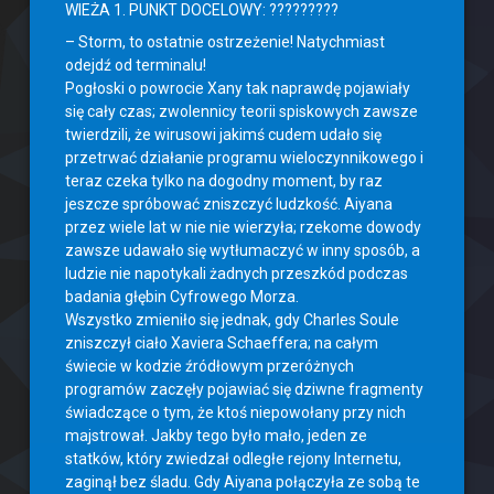
WIEŻA 1. PUNKT DOCELOWY: ?????????
– Storm, to ostatnie ostrzeżenie! Natychmiast
odejdź od terminalu!
Pogłoski o powrocie Xany tak naprawdę pojawiały
się cały czas; zwolennicy teorii spiskowych zawsze
twierdzili, że wirusowi jakimś cudem udało się
przetrwać działanie programu wieloczynnikowego i
teraz czeka tylko na dogodny moment, by raz
jeszcze spróbować zniszczyć ludzkość. Aiyana
przez wiele lat w nie nie wierzyła; rzekome dowody
zawsze udawało się wytłumaczyć w inny sposób, a
ludzie nie napotykali żadnych przeszkód podczas
badania głębin Cyfrowego Morza.
Wszystko zmieniło się jednak, gdy Charles Soule
zniszczył ciało Xaviera Schaeffera; na całym
świecie w kodzie źródłowym przeróżnych
programów zaczęły pojawiać się dziwne fragmenty
świadczące o tym, że ktoś niepowołany przy nich
majstrował. Jakby tego było mało, jeden ze
statków, który zwiedzał odległe rejony Internetu,
zaginął bez śladu. Gdy Aiyana połączyła ze sobą te