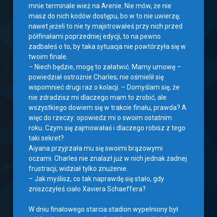
mnie terminale wież na Arenie. Nie mów, że nie
masz do nich kodów dostępu, bo w to nie uwierzę;
nawet jeżeli to nie ty majstrowałeś przy nich przed
półfinałami poprzedniej edycji, to na pewno
zadbałeś o to, by taka sytuacja nie powtórzyła się w
twoim finale.
– Niech będzie, mogę to załatwić. Mamy umowę –
powiedział ostrożnie Charles; nie ośmielił się
wspomnieć drugi raz o kolacji. – Domyślam się, że
nie zdradzisz mi dlaczego mam to zrobić, ale
wszystkiego dowiem się w trakcie finału, prawda? A
więc do rzeczy: opowiedz mi o swoim ostatnim
roku. Czym się zajmowałaś i dlaczego robisz z tego
taki sekret?
Aiyana przyjrzała mu się swoimi brązowymi
oczami. Charles nie znalazł już w nich jednak żadnej
frustracji; widział tylko znużenie.
– Jak myślisz, co tak naprawdę się stało, gdy
zniszczyłeś ciało Xaviera Schaeffera?
W dniu finałowego starcia stadion wypełniony był