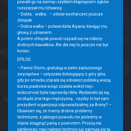
powalił go na ziemię i szybkim kłapnięciem zębów
rozszarpał mu tchawicę.
– Dobła… walka… – zdołał wycharczeć jeszcze
chłopak.
– Dobra walka – potwierdziła Aiyana, kiwając mu
głową z uznaniem.
A potem chłopak powoli rozpadł się na miliony
drobnych kawałków. Ale dla niej to jeszcze nie był
koniec.
EPILOG
– Panno Storm, gratuluję w pełni zasłużonego
zwycięstwa – usłyszała dobiegający z góry głos,
gdy po omacku starała się odnaleźć pobliską wieżę;
burza piaskowa wciąż szalała wokół niej i
widoczność była naprawdę nikła. Wydawało jej się,
że skądś zna tego mężczyznę… czyżby to był sam
prezydent organizacji odpowiedzialnej za Areny? –
Obawiam się, że mamy drobne problemy
techniczne; z jakiegoś powodu nie jesteśmy w
stanie ściągnąć panią z powrotem. Proszę nie
panikować; nasi najlepsi technicy już zajmują się tą