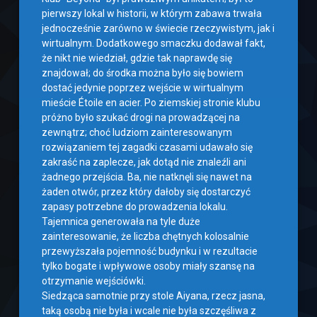
pierwszy lokal w historii, w którym zabawa trwała
jednocześnie zarówno w świecie rzeczywistym, jak i
wirtualnym. Dodatkowego smaczku dodawał fakt,
że nikt nie wiedział, gdzie tak naprawdę się
znajdował; do środka można było się bowiem
dostać jedynie poprzez wejście w wirtualnym
mieście Étoile en acier. Po ziemskiej stronie klubu
próżno było szukać drogi na prowadzącej na
zewnątrz; choć ludziom zainteresowanym
rozwiązaniem tej zagadki czasami udawało się
zakraść na zaplecze, jak dotąd nie znaleźli ani
żadnego przejścia. Ba, nie natknęli się nawet na
żaden otwór, przez który dałoby się dostarczyć
zapasy potrzebne do prowadzenia lokalu.
Tajemnica generowała na tyle duże
zainteresowanie, że liczba chętnych kolosalnie
przewyższała pojemność budynku i w rezultacie
tylko bogate i wpływowe osoby miały szansę na
otrzymanie wejściówki.
Siedząca samotnie przy stole Aiyana, rzecz jasna,
taką osobą nie była i wcale nie była szczęśliwa z