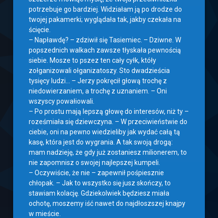
potrzebuje go bardziej. Widziałam ją po drodze do
twojej pakamerki; wyglądała tak, jakby czekała na
ścięcie.
– Napławdę? – zdziwił się Tasiemiec. – Dziwne. W
popszednich walkach zawsze tłyskała pewnością
siebie. Mosze to pszez ten cały cyłk, któły
zołganizowali ołganizatoszy. Sto dwadzieścia
tysięcy ludzi… – Jerzy pokręcił głową trochę z
niedowierzaniem, a trochę z uznaniem. – Oni
wszyscy powałiowali.
– Po prostu mają lepszą głowę do interesów, niż ty –
roześmiała się dziewczyna. – W przeciwieństwie do
ciebie, oni na pewno wiedzieliby jak wydać całą tą
kasę, która jest do wygrania. A tak swoją drogą:
mam nadzieję, że gdy już zostaniesz milionerem, to
nie zapomnisz o swojej najlepszej kumpeli.
– Oczywiście, że nie – zapewnił pośpiesznie
chłopak. – Jak to wszystko się jusz skończy, to
stawiam kolację. Gdziekolwiek będziesz miała
ochotę, moszemy iść nawet do najdłoszszej knajpy
w mieście.