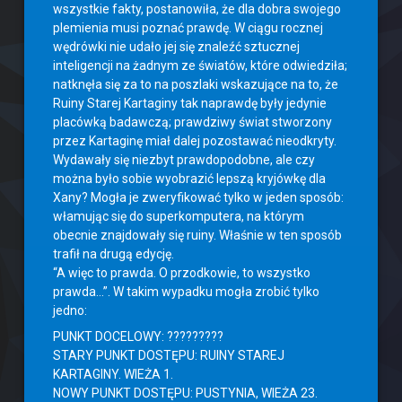
wszystkie fakty, postanowiła, że dla dobra swojego
plemienia musi poznać prawdę. W ciągu rocznej
wędrówki nie udało jej się znaleźć sztucznej
inteligencji na żadnym ze światów, które odwiedziła;
natknęła się za to na poszlaki wskazujące na to, że
Ruiny Starej Kartaginy tak naprawdę były jedynie
placówką badawczą; prawdziwy świat stworzony
przez Kartaginę miał dalej pozostawać nieodkryty.
Wydawały się niezbyt prawdopodobne, ale czy
można było sobie wyobrazić lepszą kryjówkę dla
Xany? Mogła je zweryfikować tylko w jeden sposób:
włamując się do superkomputera, na którym
obecnie znajdowały się ruiny. Właśnie w ten sposób
trafił na drugą edycję.
“A więc to prawda. O przodkowie, to wszystko
prawda…”. W takim wypadku mogła zrobić tylko
jedno:
PUNKT DOCELOWY: ?????????
STARY PUNKT DOSTĘPU: RUINY STAREJ
KARTAGINY. WIEŻA 1.
NOWY PUNKT DOSTĘPU: PUSTYNIA, WIEŻA 23.