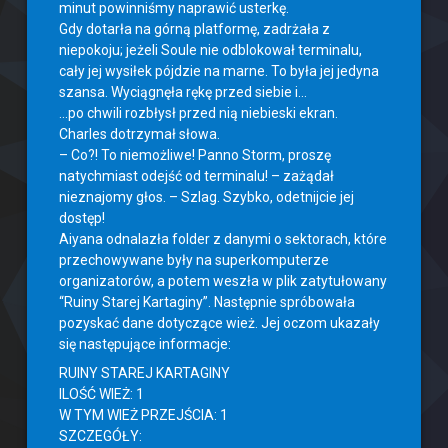
minut powinniśmy naprawić usterkę.
Gdy dotarła na górną platformę, zadrżała z
niepokoju; jeżeli Soule nie odblokował terminalu,
cały jej wysiłek pójdzie na marne. To była jej jedyna
szansa. Wyciągnęła rękę przed siebie i…
…po chwili rozbłysł przed nią niebieski ekran.
Charles dotrzymał słowa.
– Co?! To niemożliwe! Panno Storm, proszę
natychmiast odejść od terminalu! – zażądał
nieznajomy głos. – Szlag. Szybko, odetnijcie jej
dostęp!
Aiyana odnalazła folder z danymi o sektorach, które
przechowywane były na superkomputerze
organizatorów, a potem weszła w plik zatytułowany
“Ruiny Starej Kartaginy”. Następnie spróbowała
pozyskać dane dotyczące wież. Jej oczom ukazały
się następujące informacje:
RUINY STAREJ KARTAGINY
ILOŚĆ WIEŻ: 1
W TYM WIEŻ PRZEJŚCIA: 1
SZCZEGÓŁY: