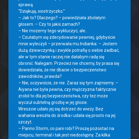
sprawą.
“Dziękuję, siostrzyczko.”
– Jak to? Dlaczego? – powiedziała zbolałym
głosem. – Czy to jakiś zamach?
– Nie możemy tego wykluczyć, ale…
– Czułabym się zdecydowanie pewniej, gdybyście
mnie wyleczyli – przerwała mu Indianka. – Jestem
dużą dziewczynką i zwykle potrafię o siebie zadbać,
ale w tym stanie raczej nie dałabym radę się
obronić. Nalegam. Przecież nie chcemy, by prasa się
dowiedziała, że nie dbacie o bezpieczeństwo
zawodników, prawda?
– Nie, oczywiście, że nie. Zaraz się tym zajmiemy. –
Aiyana nie była pewna, czy mężczyzna faktycznie
zrobił to dla jej bezpieczeństwa, czy też może
wyczuł subtelną groźbę w jej głosie.
Wreszcie udało jej się dotrzeć do wieży. Bez
wahania weszła do środka i udała się prosto na jej
szczyt.
– Panno Storm, co pani robi? Proszę pozostać na
miejscu, terminal i tak jest niedostępny. Za kilka