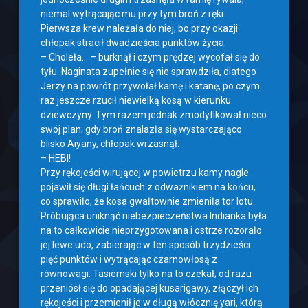
niemal wytrącając mu przy tym broń z ręki.
Pierwsza krew należała do niej, bo przy okazji
chłopak stracił dwadzieścia punktów życia.
– Choleła… – burknął i czym prędzej wycofał się do
tyłu. Naginata zupełnie się nie sprawdziła, dlatego
Jerzy na powrót przywołał kamę i katanę, po czym
raz jeszcze rzucił niewielką kosą w kierunku
dziewczyny. Tym razem jednak zmodyfikował nieco
swój plan; gdy broń znalazła się wystarczająco
blisko Aiyany, chłopak wrzasnął:
– HEBI!
Przy rękojeści wirującej w powietrzu kamy nagle
pojawił się długi łańcuch z odważnikiem na końcu,
co sprawiło, że kosa gwałtownie zmieniła tor lotu.
Próbująca uniknąć niebezpieczeństwa Indianka była
na to całkowicie nieprzygotowana i ostrze rozorało
jej lewe udo, zabierając w ten sposób trzydzieści
pięć punktów i wytrącając czarnowłosą z
równowagi. Tasiemski tylko na to czekał; od razu
przeniósł się do opadającej kusarigawy, złączył ich
rękojeści i przemienił je w długą włócznię yari, którą