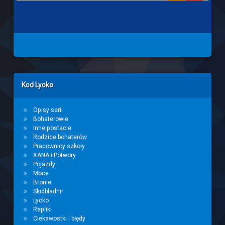
Left Sidebar
Kod Lyoko
Opisy serii
Bohaterowie
Inne postacie
Rodzice bohaterów
Pracownicy szkoły
XANA i Potwory
Pojazdy
Moce
Bronie
Skidbladnir
Lyoko
Repliki
Ciekawostki i błędy