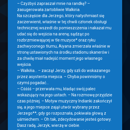
– Czyżbyś zapraszał mnie na randkę? –
zasugerowała żartobliwie Walkiria.
Na szczęście dla Jerzego, który natychmiast się
zaczerwienił, właśnie w tej chwili członek obsługi
technicznej wszedł do pomieszczenia i nakazał mu
udać się do wejścia na arenę; sądząc po
rozbrzmiewającej w tle muzyce* oraz ryku
zachwyconego tłumu, Aiyana zmierzała właśnie w
stronę ustawionych na środku stadionu skanerów i
za chwilę miał nadejść moment jego własnego
wejścia.
– Walkiłia… – zaczął Jerzy, gdy szli do wskazanego
przez asystenta miejsca. – Chyba powinniśmy o
czymś pogadać…
– Cśśśś – przerwała mu, kładąc swój palec
wskazujący na jego ustach. – Na rozmowę przyjdzie
czas później. – Motyw muzyczny Indianki zakończył
się, a jego miejsce zajął utwór wybrany przez
Jerzego**; gdy go rozpoznała, pokiwała głową z
uśmiechem. – Oh tak, zdecydowanie jesteś gotowy.
Dasz radę, Jerzyk; wierzę w ciebie.