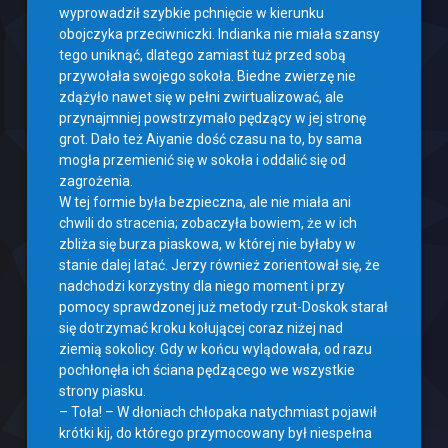
wyprowadził szybkie pchnięcie w kierunku
obojczyka przeciwniczki. Indianka nie miała szansy
tego uniknąć, dlatego zamiast tuż przed sobą
przywołała swojego sokoła. Biedne zwierzę nie
zdążyło nawet się w pełni zwirtualizować, ale
przynajmniej powstrzymało pędzący w jej stronę
grot. Dało też Aiyanie dość czasu na to, by sama
mogła przemienić się w sokoła i oddalić się od
zagrożenia.
W tej formie była bezpieczna, ale nie miała ani
chwili do stracenia; zobaczyła bowiem, że w ich
zbliża się burza piaskowa, w której nie byłaby w
stanie dalej latać. Jerzy również zorientował się, że
nadchodzi korzystny dla niego moment i przy
pomocy sprawdzonej już metody rzut-Doskok starał
się dotrzymać kroku kołującej coraz niżej nad
ziemią sokolicy. Gdy w końcu wylądowała, od razu
pochłonęła ich ściana pędzącego we wszystkie
strony piasku.
– Toła! – W dłoniach chłopaka natychmiast pojawił
krótki kij, do którego przymocowany był niespełna