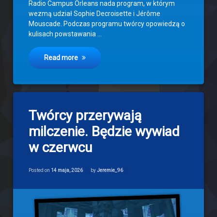
Radio Campus Orleans nada program, w którym
wezmą udział Sophie Decroisette i Jérôme
Mouscade. Podczas programu twórcy opowiedzą o
kulisach powstawania …
Read more
1
Twórcy przerywają
komentarz
do
milczenie. Będzie wywiad
Twórcy
przerywają
w czerwcu
milczenie.
Będzie
wywiad
Categories:
Updated on
14 maja, 2026
Newsy
Posted on
14 maja, 2026
by
Jeremie_96
w
czerwcu