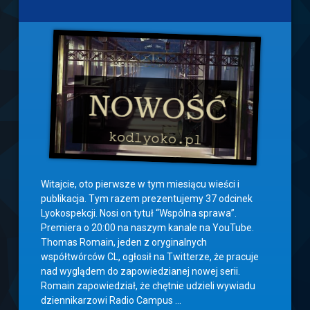
piątek,
10
lipca
2026
Witajcie, oto pierwsze w tym miesiącu wieści i
publikacja. Tym razem prezentujemy 37 odcinek
Lyokospekcji. Nosi on tytuł “Wspólna sprawa”.
Premiera o 20:00 na naszym kanale na YouTube.
Thomas Romain, jeden z oryginalnych
współtwórców CL, ogłosił na Twitterze, że pracuje
nad wyglądem do zapowiedzianej nowej serii.
Romain zapowiedział, że chętnie udzieli wywiadu
dziennikarzowi Radio Campus …