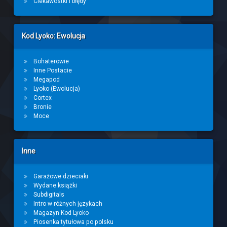
Ciekawostki i błędy
Kod Lyoko: Ewolucja
Bohaterowie
Inne Postacie
Megapod
Lyoko (Ewolucja)
Cortex
Bronie
Moce
Inne
Garażowe dzieciaki
Wydane książki
Subdigitals
Intro w różnych językach
Magazyn Kod Lyoko
Piosenka tytułowa po polsku