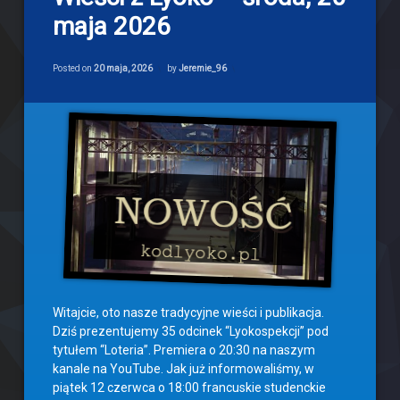
do
maja 2026
Wieści
z
Lyoko
Categories:
Updated on
19 maja, 2026
Newsy
–
Posted on
20 maja, 2026
by
Jeremie_96
środa,
20
maja
2026
Witajcie, oto nasze tradycyjne wieści i publikacja.
Dziś prezentujemy 35 odcinek “Lyokospekcji” pod
tytułem “Loteria”. Premiera o 20:30 na naszym
kanale na YouTube. Jak już informowaliśmy, w
piątek 12 czerwca o 18:00 francuskie studenckie