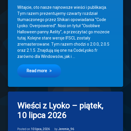
Witajcie, oto nasze najnowsze wieści i publikacja.
Tym razem prezentujemy czwarty rozdział
tłumaczonego przez Shikari opowiadania “Code
Lyoko: Overpowered”. Nosi on tytuł “Osobliwe
Halloween panny Aelity”, a przeczytać go możecie
tutaj. Kolejne stare wersje IFSCL zostały
zremasterowane. Tym razem chodzi o 2.0.0, 2.0.5
oraz 2.1.5. Znajdują się one na CodeLyoko.fr
zarówno dla Windowsów, jak i …
Read more
2
Wieści z Lyoko – piątek,
komentarze
do
10 lipca 2026
Wieści
z
Lyoko
Categories:
Updated on
9 lipca, 2026
Newsy
–
Posted on
10 lipca, 2026
by
Jeremie_96