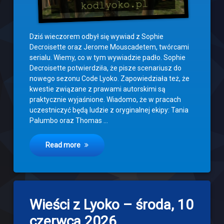
Dziś wieczorem odbył się wywiad z Sophie
Decroisette oraz Jerome Mouscadetem, twórcami
serialu. Wiemy, co w tym wywiadzie padło. Sophie
Decroisette potwierdziła, że pisze scenariusz do
nowego sezonu Code Lyoko. Zapowiedziała też, że
kwestie związane z prawami autorskimi są
praktycznie wyjaśnione. Wiadomo, że w pracach
uczestniczyć będą ludzie z oryginalnej ekipy: Tania
Palumbo oraz Thomas …
Read more
2
Wieści z Lyoko – środa, 10
komentarze
do
czerwca 2026
Wieści