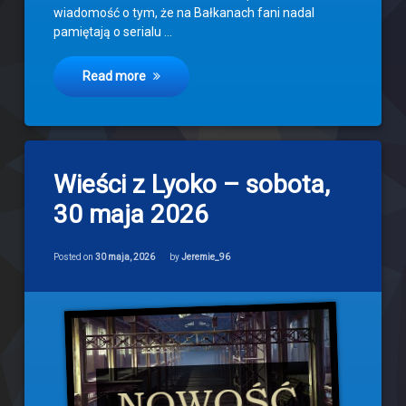
wiadomość o tym, że na Bałkanach fani nadal
pamiętają o serialu …
Read more
1
Wieści z Lyoko – sobota,
komentarz
do
30 maja 2026
Wieści
z
Lyoko
Categories:
Updated on
29 maja, 2026
Newsy
–
Posted on
30 maja, 2026
by
Jeremie_96
sobota,
30
maja
2026