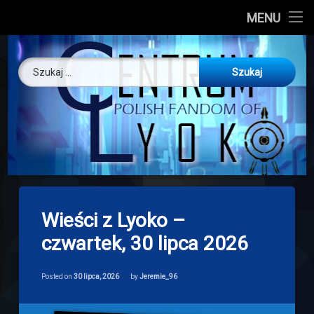
CL
MENU
Skip
About us
Centrum Ly
to
Szukaj:
content
O nas
Artykuły
Discord
Drogowskaz
1
Wieści z Lyoko –
komentarz
Download
do
czwartek, 30 lipca 2026
Wieści
z
Lyoko
Categories:
Updated on
29 lipca, 2026
Newsy
–
Posted on
30 lipca, 2026
by
Jeremie_96
czwartek,
30