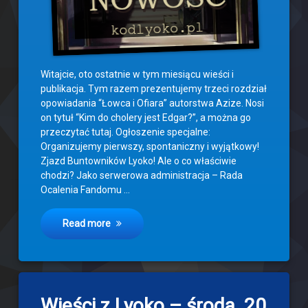
Witajcie, oto ostatnie w tym miesiącu wieści i
publikacja. Tym razem prezentujemy trzeci rozdział
opowiadania “Łowca i Ofiara” autorstwa Azize. Nosi
on tytuł “Kim do cholery jest Edgar?”, a można go
przeczytać tutaj. Ogłoszenie specjalne:
Organizujemy pierwszy, spontaniczny i wyjątkowy!
Zjazd Buntowników Lyoko! Ale o co właściwie
chodzi? Jako serwerowa administracja – Rada
Ocalenia Fandomu …
Read more
1
Wieści z Lyoko – środa, 20
komentarz