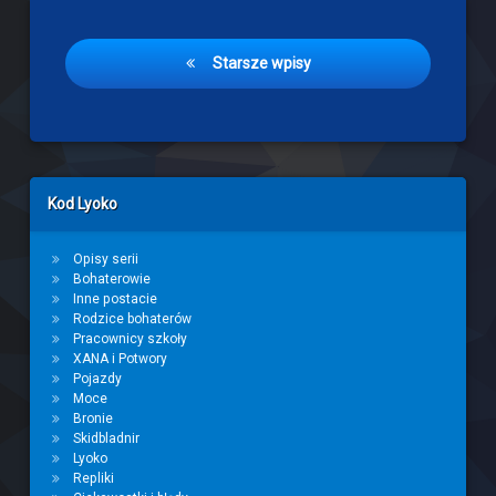
Nawigacja
Starsze wpisy
po
wpisach
Left Sidebar
Kod Lyoko
Opisy serii
Bohaterowie
Inne postacie
Rodzice bohaterów
Pracownicy szkoły
XANA i Potwory
Pojazdy
Moce
Bronie
Skidbladnir
Lyoko
Repliki