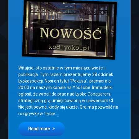
lipca
2026
Witajcie, oto ostatnie w tym miesiącu wieści i
publikacja. Tym razem prezentujemy 38 odcinek
Lyokospekcji. Nosi on tytuł “Pokusa”, premiera o
20:00 na naszym kanale na YouTube. Immudelki
ogłosił, że wrócił do prac nad Lyoko Conquerors,
strategiczną grą umiejscowioną w uniwersum CL.
Nie jest pewne, kiedy się ukaże. Gra ma pozwolić na
rozgrywkę w trybie …
Read more