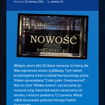
Lyoko
Posted on
20 czerwca, 2026
by
Jeremie_96
–
sobota,
20
czerwca
2026
Witajcie, skoro dziś 20 dzień czerwca, to mamy dla
Was najnowsze wieści i publikację. Tym razem
prezentujemy trzeci rozdział tłumaczonego przez
Shikari opowiadania “Code Lyoko: Overpowered”.
Nosi on tytuł “Wielka nowina”, a przeczytać go
możecie tutaj. Nasz blok wieści zaczynamy od
tematu, o którym pisaliśmy 12 czerwca. Wtedy
odbył się wywiad, podczas którego Sophie
Decroisette …