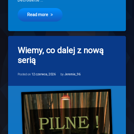
Read more
8
Wiemy, co dalej z nową
komentarzy
do
serią
Wiemy,
co
dalej
Categories:
Updated on
12 czerwca, 2026
Newsy
z
Posted on
12 czerwca, 2026
by
Jeremie_96
nową
serią