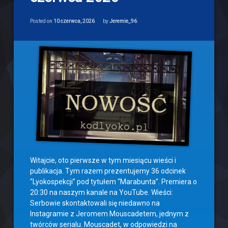
z
Lyoko
Categories:
Updated on
9 czerwca, 2026
Newsy
–
Posted on
10 czerwca, 2026
by
Jeremie_96
środa,
10
czerwca
2026
Witajcie, oto pierwsze w tym miesiącu wieści i
publikacja. Tym razem prezentujemy 36 odcinek
“Lyokospekcji” pod tytułem “Marabunta”. Premiera o
20:30 na naszym kanale na YouTube. Wieści:
Serbowie skontaktowali się niedawno na
Instagramie z Jeromem Mouscadetem, jednym z
twórców serialu. Mouscadet, w odpowiedzi na