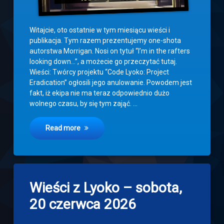
Witajcie, oto ostatnie w tym miesiącu wieści i
publikacja. Tym razem prezentujemy one-shota
autorstwa Morrigan. Nosi on tytuł “I’m in the rafters
looking down…”, a możecie go przeczytać tutaj.
Wieści: Twórcy projektu “Code Lyoko: Project
Eradication” ogłosili jego anulowanie. Powodem jest
fakt, iż ekipa nie ma teraz odpowiednio dużo
wolnego czasu, by się tym zająć. …
Read more
Leave
Wieści z Lyoko – sobota,
a
Comment
20 czerwca 2026
on
Wieści
z
Categories:
Updated on
20 czerwca, 2026
Newsy