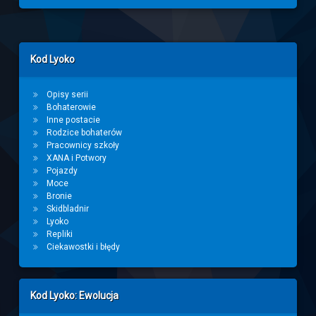
Left Sidebar
Kod Lyoko
Opisy serii
Bohaterowie
Inne postacie
Rodzice bohaterów
Pracownicy szkoły
XANA i Potwory
Pojazdy
Moce
Bronie
Skidbladnir
Lyoko
Repliki
Ciekawostki i błędy
Kod Lyoko: Ewolucja