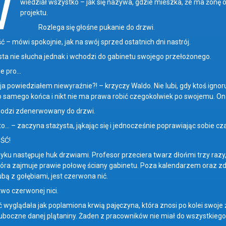
W
wiedział wszystko – jak się nazywa, gdzie mieszka, że ma żonę 
projektu.
Rozlega się głośne pukanie do drzwi.
ówi spokojnie, jak na swój sprzed ostatnich dni nastrój.
ie słucha jednak i wchodzi do gabinetu swojego przełożonego.
 pro…
wiedziałem niewyraźnie?! – krzyczy Waldo. Nie lubi, gdy ktoś ignoru
 samego końca i nikt nie ma prawa robić czegokolwiek po swojemu. On w
 zdenerwowany do drzwi.
 zaczyna stażysta, jąkając się i jednocześnie poprawiając sobie cz
Ć!
astępuje huk drzwiami. Profesor przeciera twarz dłońmi trzy razy, 
tóra zajmuje prawie połowę ściany gabinetu. Poza kalendarzem oraz 
ubą z gołębiami, jest czerwona nić.
zerwonej nici.
ądała jak poplamiona krwią pajęczyna, która znosi po kolei swoje ż
 uboczne danej plątaniny. Żaden z pracowników nie miał do wszystkiego