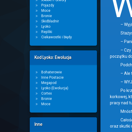
XANA i Potwory
Pojazdy
Moce
Bronie
Skidbladnir
– Wyjść – m
Lyoko
Repliki
Stażysta n
Ciekawostki i błędy
– Panie
– Czy ja po
początku do
Kod Lyoko: Ewolucja
Podchodzi
Bohaterowie
– Ale to… –
Inne Postacie
– WYJŚ
Megapod
Lyoko (Ewolucja)
Po krzyku n
Cortex
korkowej, k
Bronie
pracy nad t
Moce
Mnóstwo c
Całość wygl
Inne
oraz skutki