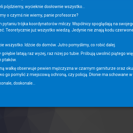
ójdziemy, wycieknie dosłownie wszystko…
o czymś nie wiemy, panie profesorze?
niu trójka koordynatorów milczy. Wspólnicy spoglądają na swojego s
ć. Teoretycznie już wszystko wiedzą. Jedynie nie znają kodu czerwonej
zystko. Idźcie do domów. Jutro pomyślimy, co robić dalej.
bie latają raz wyżej, raz niżej po tubie. Próbują uwolnić piątego więź
h ptaków.
lkę obserwuje pewien mężczyzna w czarnym garniturze oraz okularac
wo go pomylić z miejscową ochroną, czy policją. Dłonie ma schowane w 
ale, doskonale…