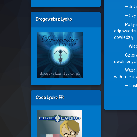
– Jeżeli p
– Czy my 
Drogowskaz Lyoko
Po tym pyta
odpowiedzie
dowiedzą.
– Wiecie ws
Cztery gołę
uwolnionyc
Wspólną wa
w tłum. Łat
– Doskon
Code Lyoko FR