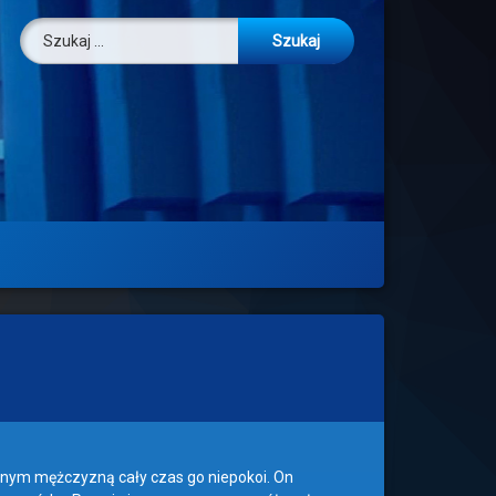
Szukaj:
zanym mężczyzną cały czas go niepokoi. On