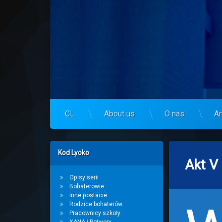
Skip
to
Centrum Lyoko
content
CL
About us
O nas
Ar
Left Sidebar
Kod Lyoko
Akt V
Opisy serii
Bohaterowie
Inne postacie
Rodzice bohaterów
Pracownicy szkoły