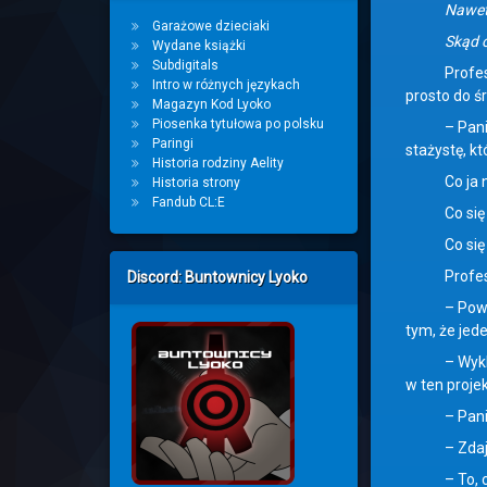
Nawet 
Garażowe dzieciaki
Skąd on 
Wydane książki
Subdigitals
Profesor le
Intro w różnych językach
prosto do ś
Magazyn Kod Lyoko
Piosenka tytułowa po polsku
– Panie Sch
Paringi
stażystę, k
Historia rodziny Aelity
Co ja naj
Historia strony
Fandub CL:E
Co się ze
Co się dzi
Profesor b
Discord: Buntownicy Lyoko
– Powinniśm
tym, że jede
– Wykluczon
w ten projek
– Panie Sc
– Zdajecie
– To, co on