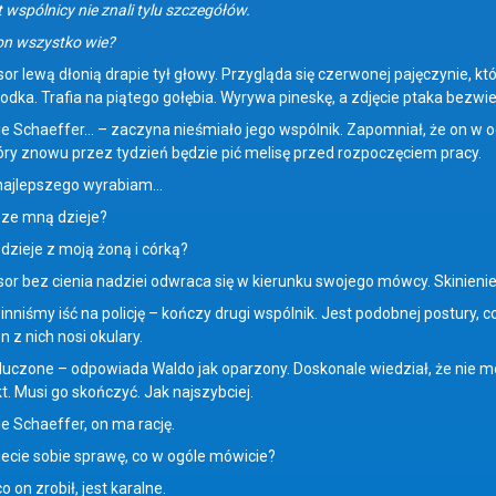
wspólnicy nie znali tylu szczegółów.
wszystko wie?
wą dłonią drapie tył głowy. Przygląda się czerwonej pajęczynie, którą
rodka. Trafia na piątego gołębia. Wyrywa pineskę, a zdjęcie ptaka bezwi
aeffer… – zaczyna nieśmiało jego wspólnik. Zapomniał, że on w ogóle
tóry znowu przez tydzień będzie pić melisę przed rozpoczęciem pracy.
lepszego wyrabiam…
 mną dzieje?
eje z moją żoną i córką?
ez cienia nadziei odwraca się w kierunku swojego mówcy. Skinien
y iść na policję – kończy drugi wspólnik. Jest podobnej postury, co 
n z nich nosi okulary.
e – odpowiada Waldo jak oparzony. Doskonale wiedział, że nie może
t. Musi go skończyć. Jak najszybciej.
haeffer, on ma rację.
 sobie sprawę, co w ogóle mówicie?
 zrobił, jest karalne.