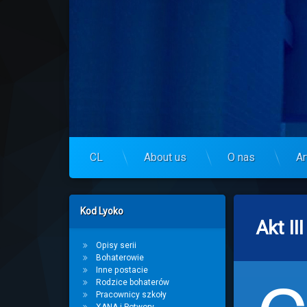
Skip
to
Centrum Lyoko
content
CL
About us
O nas
Ar
Left Sidebar
Kod Lyoko
Akt II
Opisy serii
Bohaterowie
Inne postacie
Rodzice bohaterów
Pracownicy szkoły