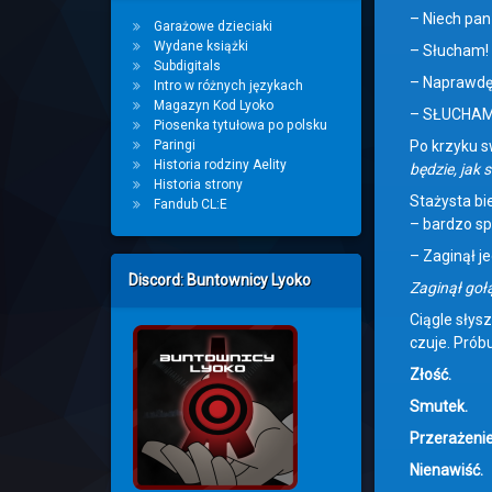
– Niech pan
Garażowe dzieciaki
Wydane książki
– Słucham!
Subdigitals
– Naprawdę,
Intro w różnych językach
Magazyn Kod Lyoko
– SŁUCHAM
Piosenka tytułowa po polsku
Paringi
Po krzyku s
Historia rodziny Aelity
będzie, jak 
Historia strony
Stażysta bi
Fandub CL:E
– bardzo s
– Zaginął je
Discord: Buntownicy Lyoko
Zaginął gołą
Ciągle słys
czuje. Prób
Złość.
Smutek.
Przerażenie
Nienawiść.