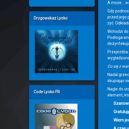
A może…
ws
Gdy podnosi
przed jego p
Drogowskaz Lyoko
żyć. Odkład
Wchodzi do 
Podłoga wrę
dezynfekując
Przejeżdża p
wygładzona,
Co się z wam
Nadal grzec
skupiając si
Nagle do iz
Code Lyoko FR
element, któ
Szanown
Gratuluj
Wiem jed
A czas u