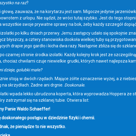
zystko na raz
?
 głowę, zauważa, że na korytarzu jest sam. Migocze jedynie jarzeniów
owrotem z urlopu. Nie sądził, że wróci tutaj szybko. Jest do tego stopni
a wszystkie swoje prywatne sprawy na bok, żeby każdy szczegół dopiąć 
izolatki po kilku dniach przerwy. Jemu zastępcy udało się spokojnie zna
cz błyszczy, a cztery stanowiska dookoła wielkiej tuby są przygotowan
ych drapie jego gardło i kicha dwa razy. Następnie zbliża się do szklane
o czarnej stronie środka izolatki. Każdy kolejny krok jest ze szczególną
 chociaż chwilami czuje niewielkie grudki, których nawet najlepsza ka
i dzieje, golubki małe?
znie stoją w dwóch rzędach. Mające żółte oznaczenie wyżej, a z niebie
ę na skrzydłach. Żadne ani drgnie.
Doskonale.
olatki wpada lekko ubrudzona koperta, która wyprowadza Hoppera ze st
ry zatrzymał się na szklanej tubie. Otwiera list:
y Panie Waldo Schaeffer!
ę doskonałego postępu w dziedzinie fizyki i chemii.
nak, że pieniądze to nie wszystko.
cieka.