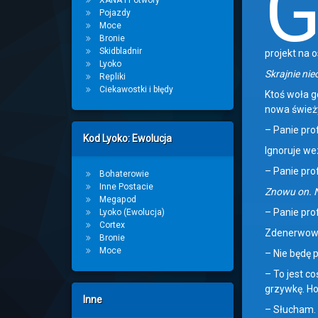
XANA i Potwory
Pojazdy
Moce
Bronie
Skidbladnir
projekt na o
Lyoko
Skrajnie ni
Repliki
Ciekawostki i błędy
Ktoś woła go
nowa świeży
– Panie pr
Kod Lyoko: Ewolucja
Ignoruje w
– Panie pr
Bohaterowie
Inne Postacie
Znowu on. N
Megapod
– Panie pr
Lyoko (Ewolucja)
Cortex
Zdenerwowan
Bronie
Moce
– Nie będę 
– To jest c
grzywkę. Ho
Inne
– Słucham.