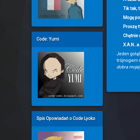
Tik tak, 
Mogę po
Proszę t
Chętnie 
Code: Yumi
X.A.N…a
Jeden gołąb
trójnogiem 
dobra mojej 
Spis Opowiadań o Code Lyoko