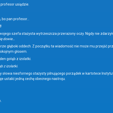
 profesor usiądzie.
 bo pan profesor…
!
wojego szefa stażysta wytrzeszcza przerażony oczy. Nigdy nie zdarzyło
się dowie…
erze głęboki oddech. Z początku ta wiadomość nie może mu przejść prz
pokojnym głosem.
den gołąb z izolatki.
b z izolatki.
zy słowa niesfornego stażysty pilnującego porządek w kartotece Instytu
uje ustalić jedną cechę obecnego nastroju.
.