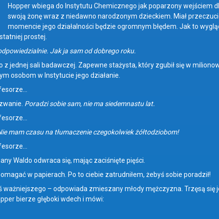
G
Hopper wbiega do Instytutu Chemicznego jak poparzony wejściem dl
swoją żonę wraz z niedawno narodzonym dzieckiem. Miał przeczuci
momencie jego działalności będzie ogromnym błędem. Jak to wyg
statniej prostej.
eodpowiedzialnie. Jak ja sam od dobrego roku.
 z jednej sali badawczej. Zapewne stażysta, który zgubił się w milionowe
m osobom w Instytucie jego działanie.
ofesorze…
ezwanie.
Poradzi sobie sam, nie ma siedemnastu lat.
ofesorze…
ie mam czasu na tłumaczenie czegokolwiek żółtodziobom!
ofesorze…
y Waldo odwraca się, mając zaciśnięte pięści.
pomagać w papierach. Po to ciebie zatrudniłem, żebyś sobie poradził!
oś ważniejszego – odpowiada zmieszany młody mężczyzna. Trzęsą się je
pper bierze głęboki wdech i mówi: