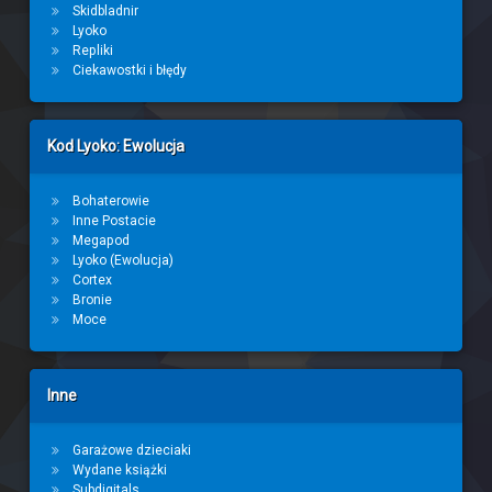
Skidbladnir
Lyoko
Repliki
Ciekawostki i błędy
Kod Lyoko: Ewolucja
Bohaterowie
Inne Postacie
Megapod
Lyoko (Ewolucja)
Cortex
Bronie
Moce
Inne
Garażowe dzieciaki
Wydane książki
Subdigitals