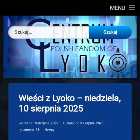
CL
MENU
Skip
About us
Centrum Ly
to
Szukaj:
content
O nas
Artykuły
Discord
Drogowskaz
Wieści z Lyoko – niedziela,
Download
10 sierpnia 2025
Posted on
10 sierpnia, 2025
Updated on
9 sierpnia, 2025
Categories:
by
Jeremie_96
Newsy