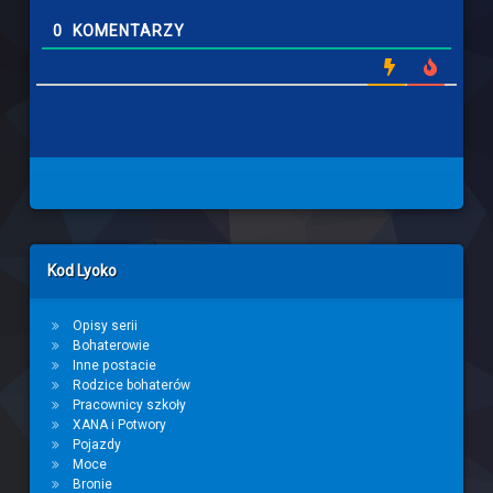
0
KOMENTARZY
Left Sidebar
Kod Lyoko
Opisy serii
Bohaterowie
Inne postacie
Rodzice bohaterów
Pracownicy szkoły
XANA i Potwory
Pojazdy
Moce
Bronie