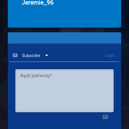
Jeremie_96
Subscribe
Login