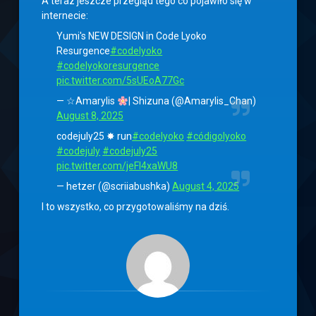
A teraz jeszcze przegląd tego co pojawiło się w
internecie:
Yumi's NEW DESIGN in Code Lyoko
Resurgence
#codelyoko
#codelyokoresurgence
pic.twitter.com/5sUEoA77Gc
— ☆Amarylis
| Shizuna (@Amarylis_Chan)
August 8, 2025
codejuly25 ✸ run
#codelyoko
#códigolyoko
#codejuly
#codejuly25
pic.twitter.com/jeFl4xaWU8
— hetzer (@scriiabushka)
August 4, 2025
I to wszystko, co przygotowaliśmy na dziś.