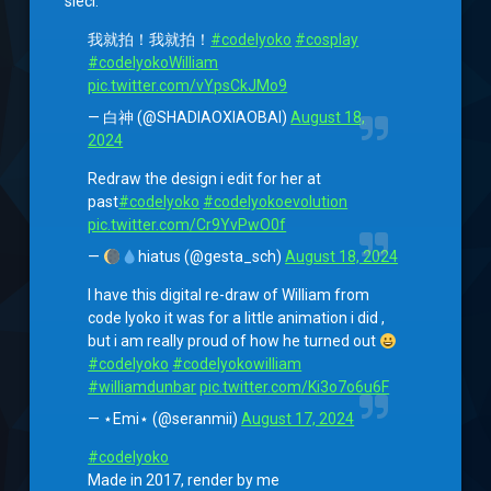
sieci.
我就拍！我就拍！
#codelyoko
#cosplay
#codelyokoWilliam
pic.twitter.com/vYpsCkJMo9
— 白神 (@SHADIAOXIAOBAI)
August 18,
2024
Redraw the design i edit for her at
past
#codelyoko
#codelyokoevolution
pic.twitter.com/Cr9YvPwO0f
—
hiatus (@gesta_sch)
August 18, 2024
I have this digital re-draw of William from
code lyoko it was for a little animation i did ,
but i am really proud of how he turned out
#codelyoko
#codelyokowilliam
#williamdunbar
pic.twitter.com/Ki3o7o6u6F
— ⋆Emi⋆ (@seranmii)
August 17, 2024
#codelyoko
Made in 2017, render by me