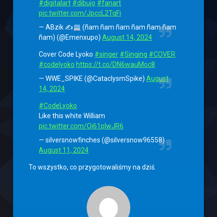
#digitalart
#dibujo
#fanart
pic.twitter.com/JpccL2TqFi
— ABzik ✍
(ñam ñam ñam ñam ñam ñam
ñam) (@Emenxupo)
August 14, 2024
Cover Code Lyoko
#singer
#Singing
#COVER
#codelyoko
https://t.co/DN6wauMoc8
— WWE_SPIKE (@CataclysmSpike)
August
14, 2024
#CodeLyoko
Like this white William
pic.twitter.com/Oi61pIwJR6
— silversnowfinches (@silversnow96558)
August 11, 2024
To wszystko, co przygotowaliśmy na dziś.