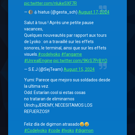
pic.twitter.com/nIukeSXF7R
—
hiatus (@gesta_sch)
August 17, 2024
Salut à tous ! Après une petite pause
vacances,
Quelques nouveautés par rapport aux tours
de Lyoko : on a travaillé sur les effets
sonores, le terminal, ainsi que sur les effets
visuels.
#codelyoko
#fangame
#UnrealEngine
pic.twitter.com/9KrS7PrBYO
— S.E.J (@SejTeam)
August 15, 2024
Yumi: Parece que mejoro sus soldados desde
la ultima vez.
Odd: Estarían cool si estas cosas
no trataran de eliminarnos
Ulrich:¡¡JEREMY, NECESITAMOS LOS
REFUERZOS!!
Feliz día de digimon atrasado
#Codelyoko
#code
#lyoko
#digimon