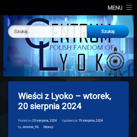
CL
MENU
Skip
About us
Centrum Ly
to
Szukaj:
content
O nas
Artykuły
Discord
Drogowskaz
Wieści z Lyoko – wtorek,
Download
20 sierpnia 2024
Posted on
20 sierpnia, 2024
Updated on
19 sierpnia, 2024
Categories:
by
Jeremie_96
Newsy