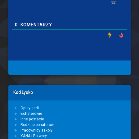
0
KOMENTARZY
Left Sidebar
Kod Lyoko
Opisy serii
Bohaterowie
Inne postacie
Rodzice bohaterów
Pracownicy szkoły
XANA i Potwory