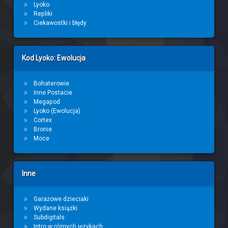
Lyoko
Repliki
Ciekawostki i błędy
Kod Lyoko: Ewolucja
Bohaterowie
Inne Postacie
Megapod
Lyoko (Ewolucja)
Cortex
Bronie
Moce
Inne
Garażowe dzieciaki
Wydane książki
Subdigitals
Intro w różnych językach