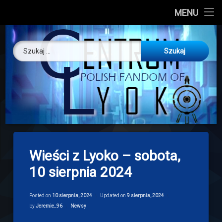
CL
MENU
Skip
About us
Centrum Ly
to
Szukaj:
content
O nas
Artykuły
Discord
Drogowskaz
Wieści z Lyoko – sobota,
Download
10 sierpnia 2024
Posted on
10 sierpnia, 2024
Updated on
9 sierpnia, 2024
Categories:
by
Jeremie_96
Newsy