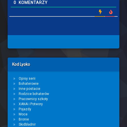
0
KOMENTARZY
Left Sidebar
Kod Lyoko
Opisy serii
Bohaterowie
Inne postacie
Rodzice bohaterów
Pracownicy szkoły
XANA i Potwory
Pojazdy
Moce
Bronie
Skidbladnir