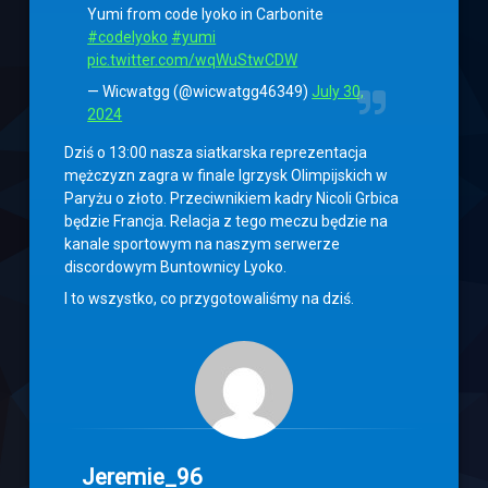
Yumi from code lyoko in Carbonite
#codelyoko
#yumi
pic.twitter.com/wqWuStwCDW
— Wicwatgg (@wicwatgg46349)
July 30,
2024
Dziś o 13:00 nasza siatkarska reprezentacja
mężczyzn zagra w finale Igrzysk Olimpijskich w
Paryżu o złoto. Przeciwnikiem kadry Nicoli Grbica
będzie Francja. Relacja z tego meczu będzie na
kanale sportowym na naszym serwerze
discordowym Buntownicy Lyoko.
I to wszystko, co przygotowaliśmy na dziś.
Jeremie_96