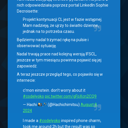
nich odpowiedziała poprzez portal LinkedIn Sophie
Decroisette:
Projekt kontynuacji CL jest w fazie wstępnej.
Mam nadzieję, że ujrzy to światło dzienne,
jednak na to potrzeba czasu.
Będziemy nadal trzymać rękę na pulsie i
obserwować sytuację.
Nadal trwają prace nad kolejną wersją IFSCL,
jeszcze w tym miesiącu powinna pojawić się jej
zapowiedź.
A teraz jeszcze przegląd tego, co pojawiło się w
internecie:
c’mon einstein. don’t worry about it
#codelyoko
pic.twitter.com/gFpXcn2CQ9
— Hachi
(@Hachichimitsu)
August 8,
2024
I made a
#codelyoko
inspired phone charm,
took me around 2h but the result was so