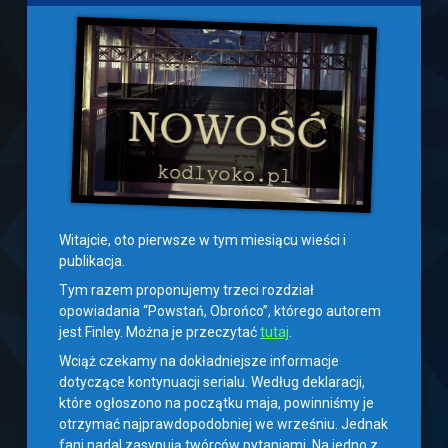
Witajcie, oto pierwsze w tym miesiącu wieści i
publikacja.
Tym razem proponujemy trzeci rozdział
opowiadania “Powstań, Obrońco”, którego autorem
jest Finley. Można je przeczytać
tutaj
.
Wciąż czekamy na dokładniejsze informacje
dotyczące kontynuacji serialu. Według deklaracji,
które ogłoszono na początku maja, powinniśmy je
otrzymać najprawdopodobniej we wrześniu. Jednak
fani nadal zasypują twórców pytaniami. Na jedno z