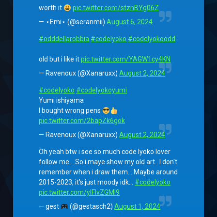
worth it
pic.twitter.com/stznBYg06Z
— ⋆Emi⋆ (@seranmii)
August 6, 2024
#odddellarobbia
#codelyoko
#codelyokoodd
old but i like it
pic.twitter.com/YAGW1cy4KN
— Ravenoux (@Xanaruxx)
August 2, 2024
#codelyoko
#codelyokoyumi
Yumi ishiyama
I bought wrong pens
pic.twitter.com/2bapZk6gok
— Ravenoux (@Xanaruxx)
August 2, 2024
Oh yeah btw i see so much code lyoko lover
follow me… So i maye show my old art.. I don't
remember when i draw them… Maybe around
2015-2023, it's just moody idk…
#codelyoko
pic.twitter.com/ylFlvZGMl9
— gest
(@gestasch2)
August 1, 2024