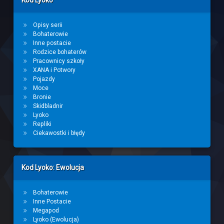
Kod Lyoko
Opisy serii
Bohaterowie
Inne postacie
Rodzice bohaterów
Pracownicy szkoły
XANA i Potwory
Pojazdy
Moce
Bronie
Skidbladnir
Lyoko
Repliki
Ciekawostki i błędy
Kod Lyoko: Ewolucja
Bohaterowie
Inne Postacie
Megapod
Lyoko (Ewolucja)