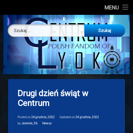
CL
MENU
Skip
About us
Centrum Ly
to
Szukaj:
content
O nas
Artykuły
Discord
Drogowskaz
Drugi dzień świąt w
Download
Centrum
Posted on
26 grudnia, 2022
Updated on
24 grudnia, 2022
Categories:
by
Jeremie_96
Newsy