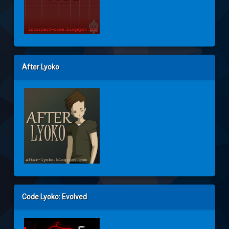
After Lyoko
Code Lyoko: Evolved