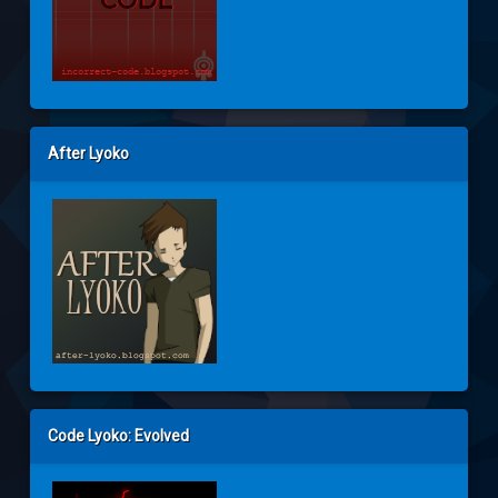
After Lyoko
Code Lyoko: Evolved