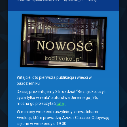
Updated on
9 października, 2022
by
Jeremie_96
Newsy
Witajcie, oto pierwsza publikacja i wieści w
październiku.
Dzisiaj prezentujemy 36 rozdział “Bez Lyoko, czyli
życia tylko w realu” autorstwa Jeremiego_96,
można go przeczytać
tutaj.
W miniony weekend ruszyliśmy z rewatchami
Ewolucji, które prowadzą Azize i Classico. Odbywają
się one w weekendy o 19:00.