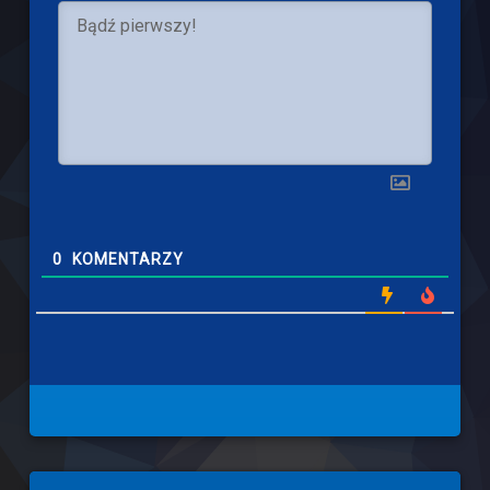
0
KOMENTARZY
Left Sidebar