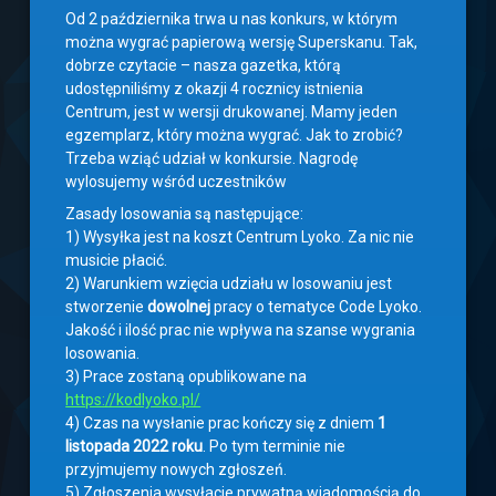
Od 2 października trwa u nas konkurs, w którym
można wygrać papierową wersję Superskanu. Tak,
dobrze czytacie – nasza gazetka, którą
udostępniliśmy z okazji 4 rocznicy istnienia
Centrum, jest w wersji drukowanej. Mamy jeden
egzemplarz, który można wygrać. Jak to zrobić?
Trzeba wziąć udział w konkursie. Nagrodę
wylosujemy wśród uczestników
Zasady losowania są następujące:
1) Wysyłka jest na koszt Centrum Lyoko. Za nic nie
musicie płacić.
2) Warunkiem wzięcia udziału w losowaniu jest
stworzenie
dowolnej
pracy o tematyce Code Lyoko.
Jakość i ilość prac nie wpływa na szanse wygrania
losowania.
3) Prace zostaną opublikowane na
https://kodlyoko.pl/
4) Czas na wysłanie prac kończy się z dniem
1
listopada 2022 roku
. Po tym terminie nie
przyjmujemy nowych zgłoszeń.
5) Zgłoszenia wysyłacie prywatną wiadomością do