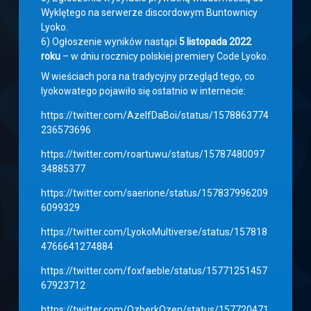
Wyklętego na serwerze discordowym Buntownicy
Lyoko.
6) Ogłoszenie wyników nastąpi
5 listopada 2022
roku
– w dniu rocznicy polskiej premiery Code Lyoko.
W wieściach pora na tradycyjny przegląd tego, co
lyokowatego pojawiło się ostatnio w internecie:
https://twitter.com/AzelfDaBoi/status/1578863774
236573696
https://twitter.com/roartuwu/status/15787480097
34885377
https://twitter.com/saerione/status/157837996209
6099329
https://twitter.com/LyokoMultiverse/status/157818
4766641274884
https://twitter.com/foxfaeble/status/15771251457
67923712
https://twitter.com/OzberkOzen/status/157720471