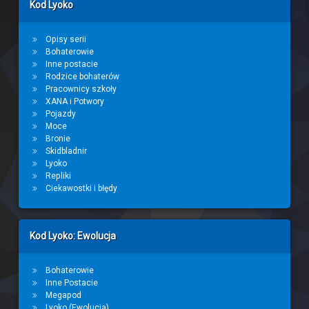
Kod Lyoko
Opisy serii
Bohaterowie
Inne postacie
Rodzice bohaterów
Pracownicy szkoły
XANA i Potwory
Pojazdy
Moce
Bronie
Skidbladnir
Lyoko
Repliki
Ciekawostki i błędy
Kod Lyoko: Ewolucja
Bohaterowie
Inne Postacie
Megapod
Lyoko (Ewolucja)