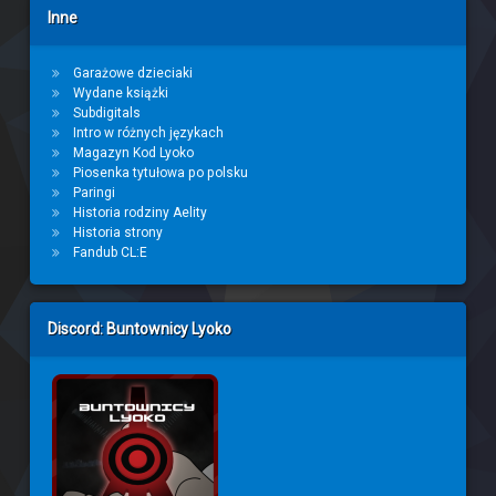
Inne
Garażowe dzieciaki
Wydane książki
Subdigitals
Intro w różnych językach
Magazyn Kod Lyoko
Piosenka tytułowa po polsku
Paringi
Historia rodziny Aelity
Historia strony
Fandub CL:E
Discord: Buntownicy Lyoko