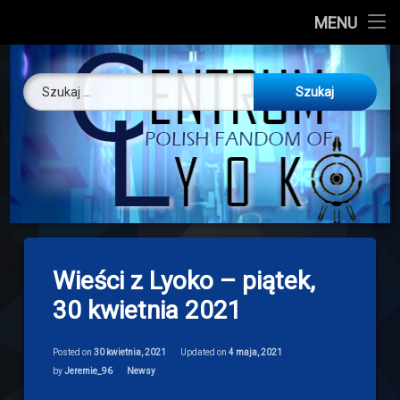
CL
MENU
Skip
About us
Centrum Ly
to
Szukaj:
content
O nas
Artykuły
Discord
Drogowskaz
Wieści z Lyoko – piątek,
Download
30 kwietnia 2021
Posted on
30 kwietnia, 2021
Updated on
4 maja, 2021
Categories:
by
Jeremie_96
Newsy