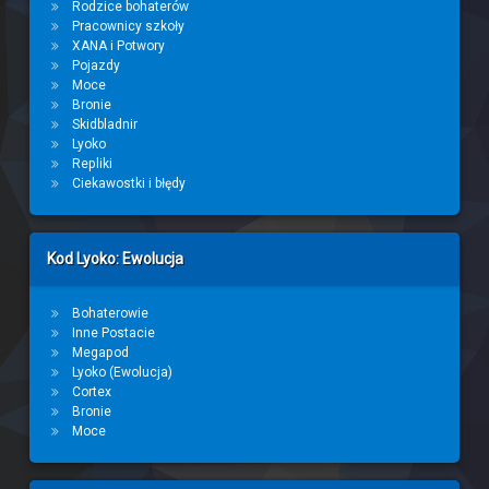
Rodzice bohaterów
Pracownicy szkoły
XANA i Potwory
Pojazdy
Moce
Bronie
Skidbladnir
Lyoko
Repliki
Ciekawostki i błędy
Kod Lyoko: Ewolucja
Bohaterowie
Inne Postacie
Megapod
Lyoko (Ewolucja)
Cortex
Bronie
Moce