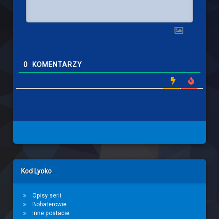
0
KOMENTARZY
Left Sidebar
Kod Lyoko
Opisy serii
Bohaterowie
Inne postacie