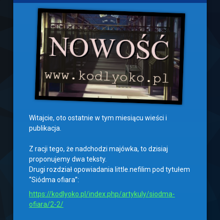
Witajcie, oto ostatnie w tym miesiącu wieści i
publikacja.
Z racji tego, że nadchodzi majówka, to dzisiaj
proponujemy dwa teksty.
Drugi rozdział opowiadania little.nefilim pod tytułem
“Siódma ofiara”:
https://kodlyoko.pl/index.php/artykuly/siodma-
ofiara/2-2/