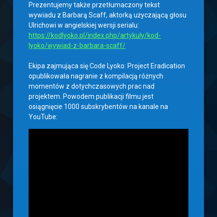
Prezentujemy także przetłumaczony tekst
wywiadu z Barbarą Scaff, aktorką użyczającą głosu
Ulrichowi w angielskiej wersji serialu:
https://kodlyoko.pl/index.php/artykuly/kod-
lyoko/wywiad-z-barbara-scaff/
Ekipa zajmująca się Code Lyoko: Project Eradication
opublikowała nagranie z kompilacją różnych
momentów z dotychczasowych prac nad
projektem. Powodem publikacji filmu jest
osiągnięcie 1000 subskrybentów na kanale na
YouTube: