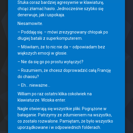
Stuka coraz bardziej agresywnie w klawiaturę,
chcąc złamać hasło. Jednocześnie szybko się
denerwuje, jak i uspokaja.
Niesamowite.
– Poddaję się. – mówi zrezygnowany chłopak po
długiej batalii z superkomputerem.
– Mówiłam, że to nic nie da – odpowiadam bez
większych emocji w głosie.
– Nie da się go po prostu wyłączyć?
– Rozumiem, że chcesz doprowadzić całą Francję
do chaosu?
– Eh… nieważne…
William po raz ostatni klika cokolwiek na
klawiaturze. Wciska enter.
Nagle otwierają się wszystkie pliki. Pogrążone w
bałaganie. Patrzymy ze zdumieniem na wszystko,
co zostało rozwalone. Pamiętam, że było wszystko
uporządkowane i w odpowiednich folderach.