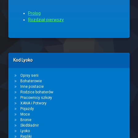
Prolog
Rozdział pierwszy
Left Sidebar
Kod Lyoko
Opisy serii
Bohaterowie
Inne postacie
Rodzice bohaterów
Pracownicy szkoły
XANA i Potwory
Pojazdy
Moce
Bronie
Skidbladnir
Lyoko
Repliki