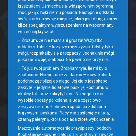
kryształem. Uśmiecha się, widząc w nim ogromną
moc, jaką dzięki niemu posiada. Następnie odkłada
swój skarb na swoje miejsce, jakim jest długi, czarny
kij ze specjalnym wybrzuszeniem na wspomniany
wcześniej kryształ.
– Zrozum, że nie mam ani grosza! Wszystko
oddałem Tobie! – krzyczy mężczyzna. Gdyby tyko
mógł, rozpłakałby się z rozpaczy. Jednak nie mógł
pokazać swojej słabości. Na pewno nie przy niej.
– To już twój problem. Zrobiłam tyle, ile mi było
zapłacone. Nic nie robię za darmo – mówi kobieta,
podchodząc bliżej do niego. Jej ciało jest skąpo
zakryte – jedynie fioletowe paski jej kostiumu w
okolicy talii oraz zakryty biust. Na nogach ma
wysokie obcasy po kolana, a uda częściowo
zakrywa ciemno-fioletowa spódnica zdobiona
brązowymi paskami. Plecy ma zasłonięte długą,
czarną peleryną, która posiada złote wykończenie.
Mężczyźnie automatycznie przyśpieszył oddech.
Kochał jej seksowne ciało i strój, w którym zawsze