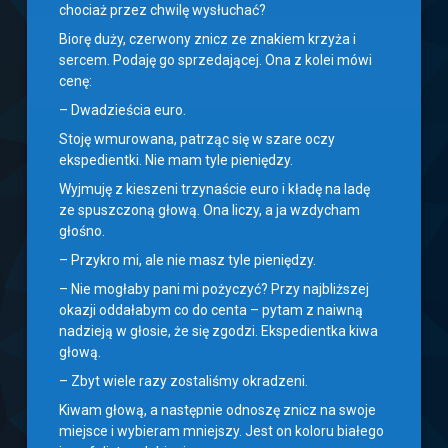
chociaż przez chwilę wysłuchać?
Biorę duży, czerwony znicz ze znakiem krzyża i
sercem. Podaję go sprzedającej. Ona z kolei mówi
cenę:
– Dwadzieścia euro.
Stoję wmurowana, patrząc się w szare oczy
ekspedientki. Nie mam tyle pieniędzy.
Wyjmuję z kieszeni trzynaście euro i kładę na ladę
ze spuszczoną głową. Ona liczy, a ja wzdycham
głośno.
– Przykro mi, ale nie masz tyle pieniędzy.
– Nie mogłaby pani mi pożyczyć? Przy najbliższej
okazji oddałabym co do centa – pytam z naiwną
nadzieją w głosie, że się zgodzi. Ekspedientka kiwa
głową.
– Zbyt wiele razy zostaliśmy okradzeni.
Kiwam głową, a następnie odnoszę znicz na swoje
miejsce i wybieram mniejszy. Jest on koloru białego