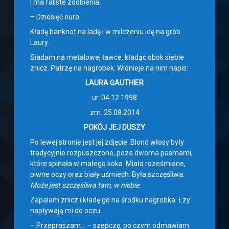
i ma faliste zdobienia.
– Dziesięć euro.
Kładę banknot na ladę i w milczeniu idę na grób
Laury.
Siadam na metalowej ławce, kładąc obok siebie
znicz. Patrzę na nagrobek. Widnieje na nim napis:
LAURA GAUTHIER
ur. 04.12.1998
zm. 25.08.2014
POKÓJ JEJ DUSZY
Po lewej stronie jest jej zdjęcie. Blond włosy były
tradycyjnie rozpuszczone, poza dwoma pasmami,
które spinała w małego koka. Miała roześmiane,
piwne oczy oraz biały uśmiech. Była szczęśliwa.
Może jest szczęśliwa tam, w niebie
.
Zapalam znicz i kładę go na środku nagrobka. Łzy
napływają mi do oczu.
– Przepraszam… – szepczę, po czym odmawiam