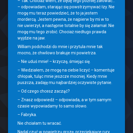
– Tak. Chociaż wiem, że będę tego później żałować…
– odpowiadam, starając się powstrzymywać łzy. Nie
mogę mu teraz powiedzieć, że to ja jestem
mordercą. Jestem pewna, że najpierw by mi w to
nie uwierzył, a następnie totalnie by się załamał. Nie
mogę mu tego zrobić. Chociaż niedługo prawda
wyjdzie na jaw.
William podchodzi do mnie i przytula mnie tak
mocno, że chwilowo brakuje mi powietrza.
– Nie uduś mnie! – krzyczę, śmiejąc się.
– Wiedziałem, że mogę na ciebie liczyć – komentuje
chłopak, tuląc mnie jeszcze mocniej. Kiedy mnie
puszcza, zadaję mu najbardziej oczywiste pytanie.
– Od czego chcesz zacząć?
– Znasz odpowiedź – odpowiada, a w tym samym
czasie wypowiadamy to samo słowo.
– Fabryka.
Nie chciałam tu wracać.
Nadal czuć w powietrzu grozę, przeciekające rury