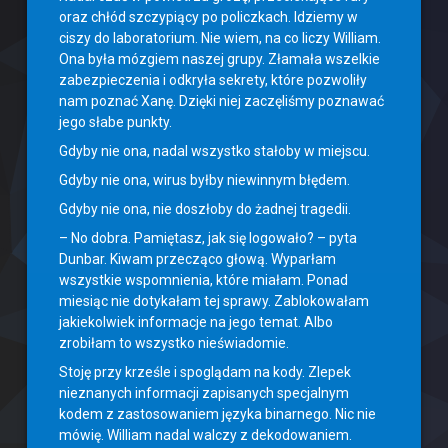
oraz chłód szczypiący po policzkach. Idziemy w
ciszy do laboratorium. Nie wiem, na co liczy William.
Ona była mózgiem naszej grupy. Złamała wszelkie
zabezpieczenia i odkryła sekrety, które pozwoliły
nam poznać Xanę. Dzięki niej zaczęliśmy poznawać
jego słabe punkty.
Gdyby nie ona, nadal wszystko stałoby w miejscu.
Gdyby nie ona, wirus byłby niewinnym błędem.
Gdyby nie ona, nie doszłoby do żadnej tragedii.
– No dobra. Pamiętasz, jak się logowało? – pyta
Dunbar. Kiwam przecząco głową. Wyparłam
wszystkie wspomnienia, które miałam. Ponad
miesiąc nie dotykałam tej sprawy. Zablokowałam
jakiekolwiek informacje na jego temat. Albo
zrobiłam to wszystko nieświadomie.
Stoję przy krześle i spoglądam na kody. Zlepek
nieznanych informacji zapisanych specjalnym
kodem z zastosowaniem języka binarnego. Nic nie
mówię. William nadal walczy z dekodowaniem.