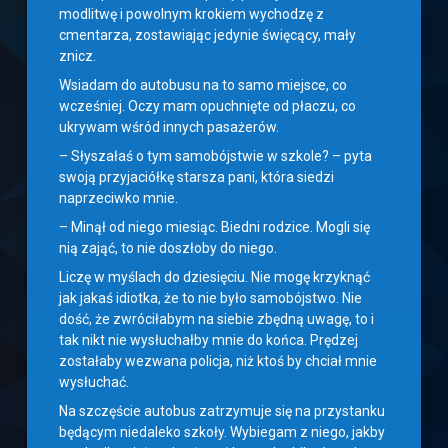
modlitwę i powolnym krokiem wychodzę z
cmentarza, zostawiając jedynie święcący, mały
znicz.
Wsiadam do autobusu na to samo miejsce, co
wcześniej. Oczy mam opuchnięte od płaczu, co
ukrywam wśród innych pasażerów.
– Słyszałaś o tym samobójstwie w szkole? – pyta
swoją przyjaciółkę starsza pani, która siedzi
naprzeciwko mnie.
– Minął od niego miesiąc. Biedni rodzice. Mogli się
nią zająć, to nie doszłoby do niego.
Liczę w myślach do dziesięciu. Nie mogę krzyknąć
jak jakaś idiotka, że to nie było samobójstwo. Nie
dość, że zwróciłabym na siebie zbędną uwagę, to i
tak nikt nie wysłuchałby mnie do końca. Prędzej
zostałaby wezwana policja, niż ktoś by chciał mnie
wysłuchać.
Na szczęście autobus zatrzymuje się na przystanku
będącym niedaleko szkoły. Wybiegam z niego, jakby