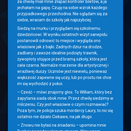
za chwilę miał mnie złapać kontroler biletów, a ja
jechałam na gapę. Czuję na sobie wzrok każdego
przypadkowego przechodnia. Nie oglądam się za
siebie, wracam do szkoły jak najszybciej.
Siedzę na murku i przyglądam się szkolnemu
dziedzińcowi. W wyniku ostatnich wizyt sanepidu
postanowili odnowić to miejsce i wygląda ono
właściwie jak z bajki. Żadnych dziur na drodze,
zadbany i zawsze idealnie podcięty trawnik,
żywopłoty stojące przed bramą szkoły, która jest
cała czarna. Niemalże marzenie dla artystycznej i
wrażliwej duszy. Uczniów jest niewielu, ponieważ
większość zapewne się uczy, lub po prostu nie chce
im się wychodzić z pokoi.
– Cześć – mówi znajomy głos. To William, który bez
zapytania siada obok mnie. Przez chwilę siedzimy w
milczeniu. Czy jest właściwie o czym rozmawiać?
Poza tym, że policja szuka mordercy Laury, to nic się
ostatnio nie działo Ciekawe, na jak długo.
– Znowu nie byłaś na śniadaniu – upomina mnie