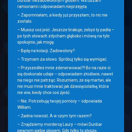
Dunbar niezadowolonym głosem. Wzruszam
ramionami i odpowiadam nieprzejęta.
– Zapomniałam, a kiedy już przyszłam, to nic nie
zostało.
– Musisz coś jeść. Jeszcze brakuje, żebyś ty padła –
po tych słowach zdycham głęboko i mówię na tyle
spokojnie, jak mogę.
– Będę na kolacji. Zadowolony?
– Trzymam za słowo. Spróbuj tylko się wymigać.
– Przyszedłeś mnie zdenerwować?! Bo na razie ci
się doskonale udaje – odpowiadam złośliwie, nawet
na niego nie patrząc. Rozumiem, że się martwi, ale
nie musi mnie traktować jak dziesięciolatkę, która
nie wie, kiedy chce coś zjeść.
– Nie. Potrzebuję twojej pomocy – odpowiada
William.
– Żadna nowość. A w czym tym razem?
– Znajdziemy mordercę Laury – mówi Dunbar
pewnym siebie głosem. Gdy tylko to słyszę,