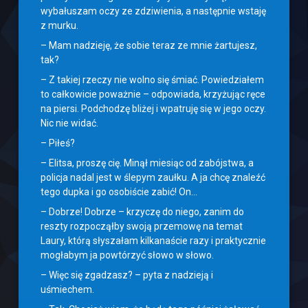
wybałuszam oczy ze zdziwienia, a następnie wstaję
z murku.
– Mam nadzieję, że sobie teraz ze mnie żartujesz,
tak?
– Z takiej rzeczy nie wolno się śmiać. Powiedziałem
to całkowicie poważnie – odpowiada, krzyżując ręce
na piersi. Podchodzę bliżej i wpatruję się w jego oczy.
Nic nie widać.
– Piłeś?
– Elitsa, proszę cię. Minął miesiąc od zabójstwa, a
policja nadal jest w ślepym zaułku. A ja chcę znaleźć
tego dupka i go osobiście zabić! On…
– Dobrze! Dobrze – krzyczę do niego, zanim do
reszty rozpocząłby swoją przemowę na temat
Laury, którą słyszałam kilkanaście razy i praktycznie
mogłabym ja powtórzyć słowo w słowo.
– Więc się zgadzasz? – pyta z nadzieją i
uśmiechem.