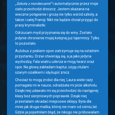
„Szkoła z mordercami!”
i automatycznie przez moje
ciało przechodzi dreszcz. Jestem skazana na
wieczne potępienie i grozę nie tylko wśród szkoły, a
także i całej Francji. Nikt nie będzie chciał przyjąć do
pracy kryminalistki.
Odrzucam myśl przyznania się do winy. Zostało
jedynie chronienie mojej kolejnej już tajemnicy. Tylko
to pozostało.
Autobus z piskiem opon zatrzymuje się na ostatnim
przystanku. Drzwi otwierają się, a ja jako jedyna
wychodzę. Fala wiatru uderza w moją twarz oraz
ręce. Na głowę zakładam kaptur, szyję otulam
szarym szalikiem i idę kupić znicz.
Chociaż to mogę zrobić dla niej. Laura wiele razy
pomagała mi w nauce, odradzała mi picie alkoholu.
Dzięki niej udawało mi się przechodzić do następnej
klasy bez sierpniowych poprawek. Dzięki niej
przestałam okradać miejscowe sklepy. Była dla
mnie jak druga matka, której nie mam od ośmiu lat.
Gdzie ja popełniłam błąd, że nikogo nie próbowałam