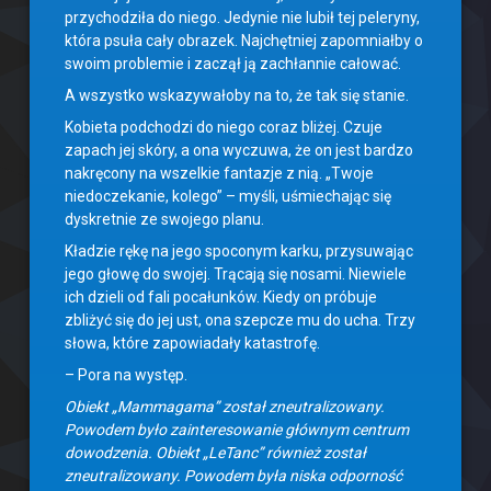
przychodziła do niego. Jedynie nie lubił tej peleryny,
która psuła cały obrazek. Najchętniej zapomniałby o
swoim problemie i zaczął ją zachłannie całować.
A wszystko wskazywałoby na to, że tak się stanie.
Kobieta podchodzi do niego coraz bliżej. Czuje
zapach jej skóry, a ona wyczuwa, że on jest bardzo
nakręcony na wszelkie fantazje z nią. „Twoje
niedoczekanie, kolego” – myśli, uśmiechając się
dyskretnie ze swojego planu.
Kładzie rękę na jego spoconym karku, przysuwając
jego głowę do swojej. Trącają się nosami. Niewiele
ich dzieli od fali pocałunków. Kiedy on próbuje
zbliżyć się do jej ust, ona szepcze mu do ucha. Trzy
słowa, które zapowiadały katastrofę.
– Pora na występ.
Obiekt „Mammagama” został zneutralizowany.
Powodem było zainteresowanie głównym centrum
dowodzenia. Obiekt „LeTanc” również został
zneutralizowany. Powodem była niska odporność