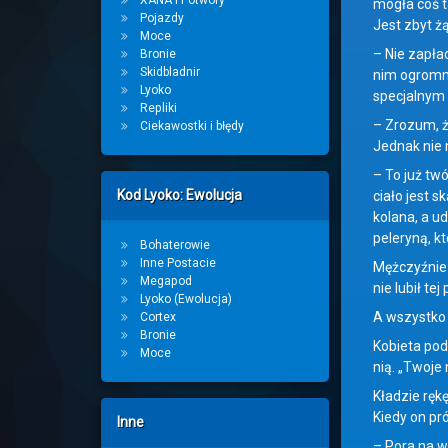
XANA i Potwory
mogła coś t
Pojazdy
Jest zbyt ż
Moce
– Nie zapła
Bronie
Skidbladnir
nim ogromną
Lyoko
specjalnym
Repliki
– Zrozum, ż
Ciekawostki i błędy
Jednak nie 
– To już twó
Kod Lyoko: Ewolucja
ciało jest s
kolana, a u
peleryną, k
Bohaterowie
Inne Postacie
Mężczyźnie 
Megapod
nie lubił te
Lyoko (Ewolucja)
A wszystko 
Cortex
Bronie
Kobieta pod
Moce
nią. „Twoje
Kładzie rękę
Kiedy on pró
Inne
– Pora na w