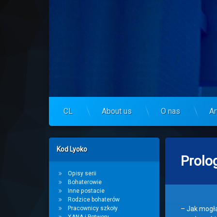
Skip
to
Centrum Lyoko
content
CL
About us
O nas
Ar
Left Sidebar
Kod Lyoko
Prolo
Opisy serii
Bohaterowie
Inne postacie
Rodzice bohaterów
Pracownicy szkoły
– Jak mogła