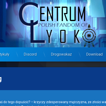
tykuły
Discord
Drogowskaz
Download
g
ś do tego dopuścić? – krzyczy zdesperowany mężczyzna, ze złości wal