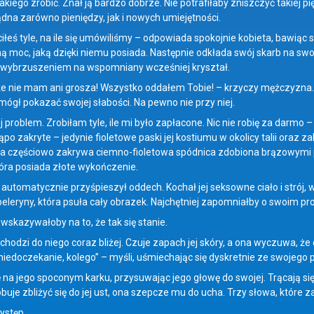
akiego zrobić. Znał ją bardzo dobrze. Nie potrafiłaby zniszczyć takiej p
ądna zarówno pieniędzy, jak i nowych umiejętności.
ciłeś tyle, na ile się umówiliśmy – odpowiada spokojnie kobieta, bawiąc
 moc, jaką dzięki niemu posiada. Następnie odkłada swój skarb na swoje 
 wybrzuszeniem na wspomniany wcześniej kryształ.
e nie mam ani grosza! Wszystko oddałem Tobie! – krzyczy mężczyzna. G
mógł pokazać swojej słabości. Na pewno nie przy niej.
j problem. Zrobiłam tyle, ile mi było zapłacone. Nic nie robię za darmo 
kąpo zakryte – jedynie fioletowe paski jej kostiumu w okolicy talii oraz
da częściowo zakrywa ciemno-fioletowa spódnica zdobiona brązowymi p
tóra posiada złote wykończenie.
automatycznie przyśpieszył oddech. Kochał jej seksowne ciało i strój,
j peleryny, która psuła cały obrazek. Najchętniej zapomniałby o swoim p
wskazywałoby na to, że tak się stanie.
chodzi do niego coraz bliżej. Czuje zapach jej skóry, a ona wyczuwa, że
 niedoczekanie, kolego” – myśli, uśmiechając się dyskretnie ze swojego 
 na jego spoconym karku, przysuwając jego głowę do swojej. Trącają się 
buje zbliżyć się do jej ust, ona szepcze mu do ucha. Trzy słowa, które 
ystęp.