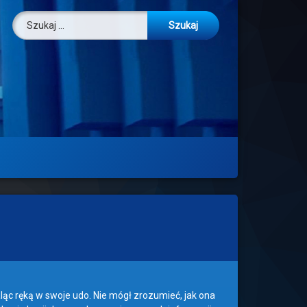
Szukaj:
ąc ręką w swoje udo. Nie mógł zrozumieć, jak ona