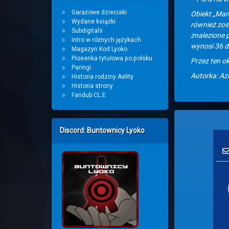
Garażowe dzieciaki
Obiekt „Ma
Wydane książki
również zos
Subdigitals
znalezione 
Intro w różnych językach
wynosi 36 dn
Magazyn Kod Lyoko
Piosenka tytułowa po polsku
Przez ten o
Paringi
Autorka: Az
Historia rodziny Aelity
Historia strony
Fandub CL:E
Discord: Buntownicy Lyoko