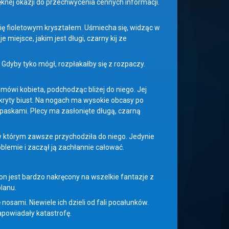
ięknej okazji do przechwycenia cennych informacji.
 się fioletowym kryształem. Uśmiecha się, widząc w
miejsce, jakim jest długi, czarny kij ze
dyby tyko mógł, rozpłakałby się z rozpaczy.
– mówi kobieta, podchodząc bliżej do niego. Jej
 zakryty biust. Na nogach ma wysokie obcasy po
askami. Plecy ma zasłonięte długą, czarną
 w którym zawsze przychodziła do niego. Jedynie
roblemie i zaczął ją zachłannie całować.
 on jest bardzo nakręcony na wszelkie fantazje z
planu.
nosami. Niewiele ich dzieli od fali pocałunków.
zapowiadały katastrofę.