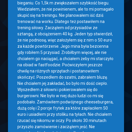
bieganiu. Co 1,5k m zwiększałem szybkość biegu.
Wiedziałem, że nie powinienem, ale to mi pomagało
skupić się na treningu. Nie planowałem iść dziś
trenować na worku. Dlatego też postawiłem na
trening siłowy. Zacząłem od przysiadów ze
sztangą, z obciążeniem 40 kg. Jeden typ stwierdził,
że nie podniosę, więc założyłem się z nim o 50 euro
za każde powtórzenie. Jego mina była bezcenna
gdy robiłem 5 przysiad. Zrobiłbym więcej, ale nie
chciałem go naciągać, a chciałem żeby mi starczyło
na obiad w fastfoodzie. Poćwiczyłem jeszcze
chwilę na różnych sprzętach i postanowiłem
skończyć. Poszedłem do szatni, zabrałem bluzę.
Nie chciałem jej zakładać, bo było mi dość ciepło.
Wyszedłem z siłowni i pokierowałem się do
burgerowni. Nie było w niej dużo ludzi co mi się
podobało. Zamówiłem podwójnego cheeseburgera,
dużą colę i 2 porcje frytek za które zapłaciłem 50
euro i usiadłem przy stoliku na tyłach. Nie chciałem
rzucać się nikomu w oczy. Po około 30 minutach
przyszło zamówienie i zacząłem jeść. Nie