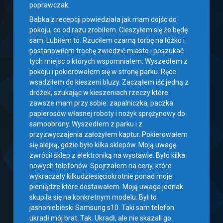
poprawczak.
Babka z recepcji powiedziała jak mam dojść do
pokoju, co od razu zrobiłem. Cieszyłem się że będę
sam. Lubiłem to. Rzuciłem czarną torbę na łóżko i
postanowiłem trochę zwiedzić miasto i poszukać
tych miejsc o których wspomniałem. Wyszedłem z
pokoju i pokierowałem się w stronę parku. Ręce
wsadziłem do kieszeni bluzy. Zacząłem iść jedną z
dróżek, szukając w kieszeniach rzeczy które
zawsze mam przy sobie: zapalniczka, paczka
papierosów własnej roboty i nożyk sprężynowy do
samoobrony. Wyszedłem z parku i z
przyzwyczajenia założyłem kaptur. Pokierowałem
się alejką, gdzie było kilka sklepów. Moją uwagę
zwrócił sklep z elektroniką na wystawie. Było kilka
nowych telefonów. Spojrzałem na ceny, które
wykraczały kilkudziesięciokrotnie ponad moje
pieniądze które dostawałem. Moją uwaga jednak
skupiła się na konkretnym modelu. Był to
jasnoniebieski Samsung s10. Taki sam telefon
ukradł mój brat. Tak. Ukradł, ale nie skazali go.