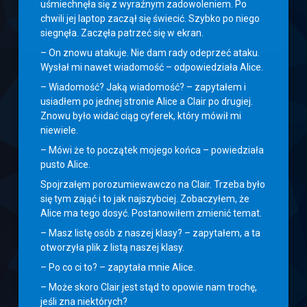
uśmiechnęła się z wyraźnym zadowoleniem. Po
chwili jej laptop zaczął się świecić. Szybko po niego
siegnęła. Zaczęła patrzeć się w ekran.
– On znowu atakuje. Nie dam rady odeprzeć ataku.
Wysłał mi nawet wiadomość – odpowiedziała Alice.
– Wiadomość? Jaką wiadomość? – zapytałem i
usiadłem po jednej stronie Alice a Clair po drugiej.
Znowu było widać ciąg cyferek, który mówił mi
niewiele.
– Mówi że to początek mojego końca – powiedziała
pusto Alice.
Spojrzałęm porozumiewawczo na Clair. Trzeba było
się tym zająć i to jak najszybciej. Zobaczyłem, że
Alice ma tego dosyć. Postanowiłem zmienić temat.
– Masz listę osób z naszej klasy? – zapytałem, a ta
otworzyła plik z listą naszej klasy.
– Po co ci to? – zapytała mnie Alice.
– Może skoro Clair jest stąd to opowie nam trochę,
jeśli zna niektórych?