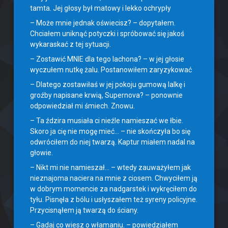
tamta. Jej głosy był matowy i lekko ochrypły
– Może mnie jednak oświecisz? – dopytałem.
Chciałem uniknąć potyczki i spróbować się jakoś
wykaraskać z tej sytuacji.
– Zostawić MNIE dla tego lachona? – w jej głosie
wyczułem nutkę żalu. Postanowiłem zaryzykować
– Dlatego zostawiłaś w jej pokoju gumową lalkę i
groźby napisane krwią, Supernova? – ponownie
odpowiedział mi śmiech. Znowu.
– Ta ździra musiała ci nieźle namieszać we łbie.
Skoro ja cię nie mogę mieć… – nie skończyła bo się
odwróciłem do niej twarzą. Kaptur miałem nadal na
głowie.
– Nikt mi nie namieszał… – wtedy zauważyłem jak
nieznajoma naciera na mnie z ciosem. Chwyciłem ją
w dobrym momencie za nadgarstek i wykręciłem do
tyłu. Pisnęła z bólu i usłyszałem też syreny policyjne.
Przycisnąłem ją twarzą do ściany.
– Gadaj co wiesz o włamaniu. – powiedziałem