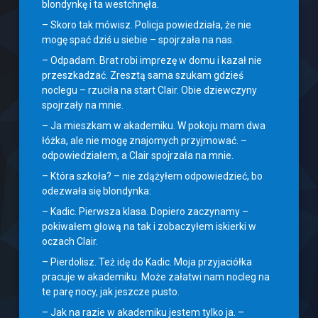
blondynkę i ta westchnęła.
– Skoro tak mówisz. Policja powiedziała, że nie
mogę spać dziś u siebie – spojrzała na nas.
– Odpadam. Brat robi imprezę w domu i kazał nie
przeszkadzać. Zresztą sama szukam gdzieś
noclegu – rzuciła na start Clair. Obie dziewczyny
spojrzały na mnie.
– Ja mieszkam w akademiku. W pokoju mam dwa
łóżka, ale nie mogę znajomych przyjmować. –
odpowiedziałem, a Clair spojrzała na mnie.
– Która szkoła? – nie zdążyłem odpowiedzieć, bo
odezwała się blondynka:
– Kadic. Pierwsza klasa. Dopiero zaczynamy –
pokiwałem głową na tak i zobaczyłem iskierki w
oczach Clair.
– Pierdolisz. Też idę do Kadic. Moja przyjaciółka
pracuje w akademiku. Może załatwi nam nocleg na
te parę nocy, jak jeszcze pusto.
– Jak na razie w akademiku jestem tylko ja. –