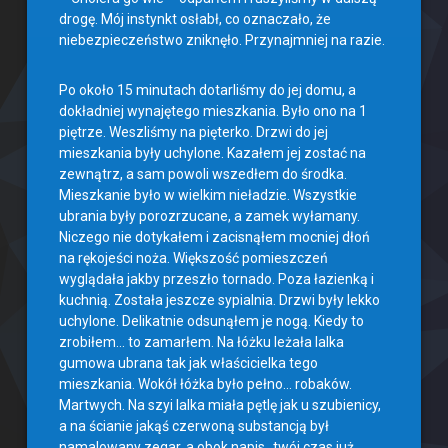
drogę. Mój instynkt osłabł, co oznaczało, że
niebezpieczeństwo zniknęło. Przynajmniej na razie.
Po około 15 minutach dotarliśmy do jej domu, a
dokładniej wynajętego mieszkania. Było ono na 1
piętrze. Weszliśmy na pięterko. Drzwi do jej
mieszkania były uchylone. Kazałem jej zostać na
zewnątrz, a sam powoli wszedłem do środka.
Mieszkanie było w wielkim nieładzie. Wszystkie
ubrania były porozrzucane, a zamek wyłamany.
Niczego nie dotykałem i zacisnąłem mocniej dłoń
na rękojeści noża. Większość pomieszczeń
wyglądała jakby przeszło tornado. Poza łazienką i
kuchnią. Została jeszcze sypialnia. Drzwi były lekko
uchylone. Delikatnie odsunąłem je nogą. Kiedy to
zrobiłem… to zamarłem. Na łóżku leżała lalka
gumowa ubrana tak jak właścicielka tego
mieszkania. Wokół łóżka było pełno… robaków.
Martwych. Na szyi lalka miała pętlę jak u szubienicy,
a na ścianie jakąś czerwoną substancją był
namalowany zegar, a obok napis „twój czas już