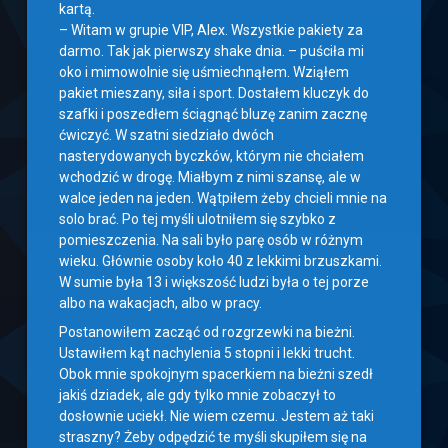
kartą.
– Witam w grupie VIP, Alex. Wszystkie pakiety za
darmo. Tak jak pierwszy shake dnia. – puściła mi
oko i mimowolnie się uśmiechnąłem. Wziąłem
pakiet mieszany, siła i sport. Dostałem kluczyk do
szafki i poszedłem ściągnąć bluzę zanim zacznę
ćwiczyć. W szatni siedziało dwóch
nasterydowanych byczków, którym nie chciałem
wchodzić w drogę. Miałbym z nimi szansę, ale w
walce jeden na jeden. Wątpiłem żeby chcieli mnie na
solo brać. Po tej myśli ulotniłem się szybko z
pomieszczenia. Na sali było parę osób w różnym
wieku. Głównie osoby koło 40 z lekkimi brzuszkami.
W sumie była 13 i większość ludzi była o tej porze
albo na wakacjach, albo w pracy.
Postanowiłem zacząć od rozgrzewki na bieżni.
Ustawiłem kąt nachylenia 5 stopni i lekki trucht.
Obok mnie spokojnym spacerkiem na bieżni szedł
jakiś dziadek, ale gdy tylko mnie zobaczył to
dosłownie uciekł. Nie wiem czemu. Jestem aż taki
straszny? Żeby odpędzić te myśli skupiłem się na