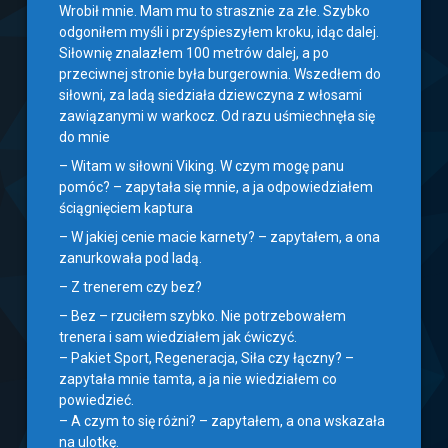
Wrobił mnie. Mam mu to strasznie za złe. Szybko
odgoniłem myśli i przyśpieszyłem kroku, idąc dalej.
Siłownię znalazłem 100 metrów dalej, a po
przeciwnej stronie była burgerownia. Wszedłem do
siłowni, za ladą siedziała dziewczyna z włosami
zawiązanymi w warkocz. Od razu uśmiechnęła się
do mnie
– Witam w siłowni Viking. W czym mogę panu
pomóc? – zapytała się mnie, a ja odpowiedziałem
ściągnięciem kaptura
– W jakiej cenie macie karnety? – zapytałem, a ona
zanurkowała pod ladą.
– Z trenerem czy bez?
– Bez – rzuciłem szybko. Nie potrzebowałem
trenera i sam wiedziałem jak ćwiczyć.
– Pakiet Sport, Regeneracja, Siła czy łączny? –
zapytała mnie tamta, a ja nie wiedziałem co
powiedzieć.
– A czym to się różni? – zapytałem, a ona wskazała
na ulotkę.