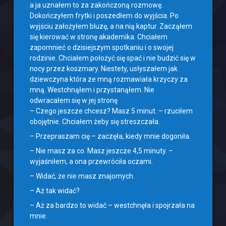
a ja uznałem to za zakończoną rozmowę.
Dokończyłem frytki i poszedłem do wyjścia. Po
wyjściu założyłem bluzę, a na nią kaptur. Zacząłem
się kierować w stronę akademika. Chciałem
zapomnieć o dzisiejszym spotkaniu i o swojej
rodzinie. Chciałem położyć się spać i nie budzić się w
nocy przez koszmary. Niestety, usłyszałem jak
dziewczyna która ze mną rozmawiała krzyczy za
mną. Westchnąłem i przystanąłem. Nie
odwracałem się w jej stronę
– Czego jeszcze chcesz? Masz 5 minut. – rzuciłem
obojętnie. Chciałem żeby się streszczała.
– Przepraszam cię – zaczęła, kiedy mnie dogoniła.
– Nie masz za co. Masz jeszcze 4,5 minuty. –
wyjaśniłem, a ona przewróciła oczami.
– Widać, że nie masz znajomych.
– Aż tak widać?
– Aż za bardzo to widać – westchnęła i spojrzała na
mnie.