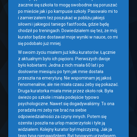
zacznie się szkoła to mogę swobodnie się poruszać
po mieście jak i po kampusie szkoły. Pasowało mi to
i zamierzałem też poszukać w pobliżu jakiejś
siłowni i jakiegoś taniego fastfooda, gdzie będę
chodził po treningach. Dowiedziałem się też, że mój
kurator będzie dostawał moje wyniki w nauce, co mi
się podobało już mniej.
W swoim życiu miałem już kilku kuratorów. Łącznie
z aktualnym było ich pięcioro. Pierwszych dwoje
było kobietami. Jedna z nich miała 60 lat i po
dosłownie miesiącu po tym jak mnie dostała
przeszła na emeryturę. Nie wspominam jej jakoś
fenomenalnie, ale nie miała czasu żeby się pokazać.
Druga kuratorka miała mnie przez około rok. Była
świeżo po szkole i miała podejście typowo
psychologiczne. Nawet się dogadywaliśmy. To ona
poradziła mi żeby nie brać na siebie
odpowiedzialności za czyny innych. Potem się
ożeniła i poszła na urlop macierzyński i tyle ją
widziałem. Kolejny kurator był mężczyzną. Jak ja
tego typa nienawidziłem. Był typowym urzędasem,