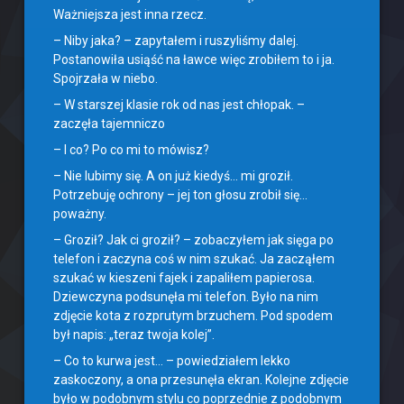
Ważniejsza jest inna rzecz.
– Niby jaka? – zapytałem i ruszyliśmy dalej.
Postanowiła usiąść na ławce więc zrobiłem to i ja.
Spojrzała w niebo.
– W starszej klasie rok od nas jest chłopak. –
zaczęła tajemniczo
– I co? Po co mi to mówisz?
– Nie lubimy się. A on już kiedyś… mi groził.
Potrzebuję ochrony – jej ton głosu zrobił się…
poważny.
– Groził? Jak ci groził? – zobaczyłem jak sięga po
telefon i zaczyna coś w nim szukać. Ja zacząłem
szukać w kieszeni fajek i zapaliłem papierosa.
Dziewczyna podsunęła mi telefon. Było na nim
zdjęcie kota z rozprutym brzuchem. Pod spodem
był napis: „teraz twoja kolej”.
– Co to kurwa jest… – powiedziałem lekko
zaskoczony, a ona przesunęła ekran. Kolejne zdjęcie
było w podobnym stylu co poprzednie z podobnym