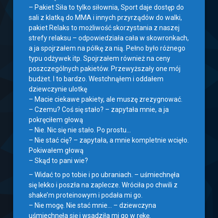
– Pakiet Siła to tylko siłownia, Sport daje dostęp do
sali z klatką do MMA i innych przyrządów do walki,
pakiet Relaks to możliwość skorzystania z naszej
strefy relaksu – odpowiedziała cała w skowronkach,
a ja spojrzałem na półkę za nią. Pełno było różnego
typu odżywek itp. Spojrzałem również na ceny
poszczególnych pakietów. Przewyższały one mój
budżet. I to bardzo. Westchnąłem i oddałem
dziewczynie ulotkę
– Macie ciekawe pakiety, ale muszę zrezygnować.
– Czemu? Coś się stało? – zapytała mnie, a ja
pokręciłem głową
– Nie. Nic się nie stało. Po prostu…
– Nie stać cię? – zapytała, a mnie kompletnie wcięło.
Pokiwałem głową
– Skąd to pani wie?
– Widać to po tobie i po ubraniach. – uśmiechnęła
się lekko i poszła na zaplecze. Wróciła po chwili z
shake’m proteinowym i podała mi go.
– Nie mogę. Nie stać mnie… – dziewczyna
uśmiechnęła się i wsadziła mi go w rękę.