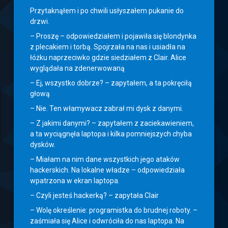
Przytaknąłem i po chwili usłyszałem pukanie do
drzwi.
– Proszę – odpowiedziałem i pojawiła się blondynka
z plecakiem i torbą. Spojrzała na nas i usiadła na
łóżku naprzeciwko gdzie siedziałem z Clair. Alice
wyglądała na zdenerwowaną
– Ej, wszystko dobrze? – zapytałem, a ta pokręciłą
głową
– Nie. Ten włamywacz zabrał mi dysk z danymi.
– Z jakimi danymi? – zapytałem z zaciekawieniem,
a ta wyciągnęła laptopa i kilka pomniejszych chyba
dysków.
– Miałam na nim dane wszystkich jego ataków
hackerskich. Na lokalne władze – odpowiedziała
wpatrzona w ekran laptopa.
– Czyli jesteś hackerką? – zapytała Clair
– Wolę określenie: programistka do brudnej roboty. –
zaśmiała się Alice i odwróciła do nas laptopa. Na