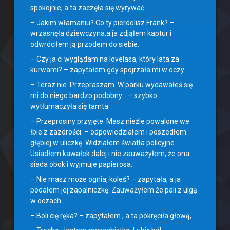
spokojnie, a ta zaczęła się wyrywać.
– Jakim włamaniu? Co ty pierdolisz Frank? –
wrzasnęła dziewczyna,a ja zdjąłem kaptur i
odwróciłem ją przodem do siebie.
– Czy ja ci wyglądam na lovelasa, który lata za
kurwami? – zapytałem gdy spojrzała mi w oczy.
– Teraz nie. Przepraszam. W parku wydawałeś się
mi do niego bardzo podobny… – szybko
wytłumaczyła się tamta.
– Przeprosiny przyjęte. Masz nieźle powalone we
łbie z zazdrości. – odpowiedziałem i poszedłem
głębiej w uliczkę. Widziałem światła policyjne.
Usiadłem kawałek dalej i nie zauważyłem, że ona
siada obok i wyjmuje papierosa.
– Nie masz może ognia, koleś? – zapytała, a ja
podałem jej zapalniczkę. Zauważyłem że pali z ulgą
w oczach.
– Boli cię ręka? – zapytałem , a ta pokręciła głową,