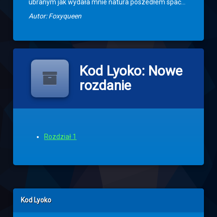
ubranym jak wydała mnie natura poszedłem spać…
Autor: Foxyqueen
Kod Lyoko: Nowe
rozdanie
Rozdział 1
Left Sidebar
Kod Lyoko