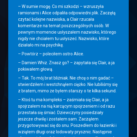
– W sumie mogę. Co mi szkodzi – wzruszyła
ramionami i Alice odpaliła odpowiedni plik. Zaczęłą
czytać kolejne nazwiska, a Clair rzucała
komentarze na temat poszczególnych osób. W
pewnym momencie usłyszałem nazwisko, którego
nigdy nie chciałem tu usłyszeć. Nazwisko, które
działało mi na psychikę.
– Powtórz – poleciłem ostro Alice.
– Damien Whiz. Znasz go? – zapytała się Clair, a ja
pokiwałem głową.
– Tak. To mój brat bliźniak. Nie chcę o nim gadać –
stwierdziłem i westchnąłem ciężko. Nie lubiliśmy się
z bratem, mimo że byłem starszy o te kilka sekund.
– Ktoś tu ma kompleks – zaśmiała się Clair, a ja
spojrzałem na nią karcącym spojrzeniem i od razu
przestała się śmiać. Dziewczyny posiedziały
jeszcze chwilę i zostałem sam. Zacząłem
przygotowywać się do snu. Poszedłem do łazienki i
wziąłem długi oraz lodowaty prysznic. Następnie