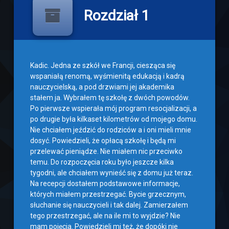
Rozdział 1
Kadic. Jedna ze szkół we Francji, ciesząca się
wspaniałą renomą, wyśmienitą edukacją i kadrą
nauczycielską, a pod drzwiami jej akademika
stałem ja. Wybrałem tę szkołę z dwóch powodów.
Po pierwsze wspierała mój program resocjalizacji, a
po drugie była kilkaset kilometrów od mojego domu.
Nie chciałem jeździć do rodziców a i oni mieli mnie
dosyć. Powiedzieli, że opłacą szkołę i będą mi
przelewać pieniądze. Nie miałem nic przeciwko
temu. Do rozpoczęcia roku było jeszcze kilka
tygodni, ale chciałem wynieść się z domu już teraz.
Na recepcji dostałem podstawowe informacje,
których miałem przestrzegać. Bycie grzecznym,
słuchanie się nauczycieli i tak dalej. Zamierzałem
tego przestrzegać, ale na ile mi to wyjdzie? Nie
mam pojęcia. Powiedzieli mi też, że dopóki nie