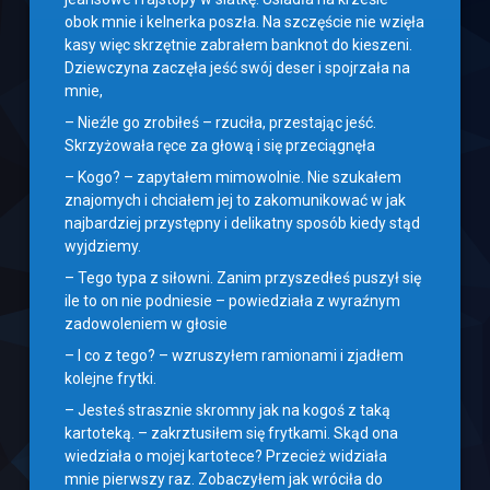
obok mnie i kelnerka poszła. Na szczęście nie wzięła
kasy więc skrzętnie zabrałem banknot do kieszeni.
Dziewczyna zaczęła jeść swój deser i spojrzała na
mnie,
– Nieźle go zrobiłeś – rzuciła, przestając jeść.
Skrzyżowała ręce za głową i się przeciągnęła
– Kogo? – zapytałem mimowolnie. Nie szukałem
znajomych i chciałem jej to zakomunikować w jak
najbardziej przystępny i delikatny sposób kiedy stąd
wyjdziemy.
– Tego typa z siłowni. Zanim przyszedłeś puszył się
ile to on nie podniesie – powiedziała z wyraźnym
zadowoleniem w głosie
– I co z tego? – wzruszyłem ramionami i zjadłem
kolejne frytki.
– Jesteś strasznie skromny jak na kogoś z taką
kartoteką. – zakrztusiłem się frytkami. Skąd ona
wiedziała o mojej kartotece? Przecież widziała
mnie pierwszy raz. Zobaczyłem jak wróciła do