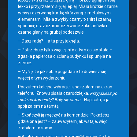
lepsze wtyki niż tutejsze gliny – przeciągnąłem się
lekko i przyjrzałem się jej lepiej. Miała krótkie czarne
włosy i czerwoną kurtkę skórzaną z metalowymi
elementami. Miała zwykły czarny t-shirt i czarną
spódnicę oraz czarno-czerwone zakolanówki i
czarne glany na grubej podeszwie
– Dasz radę? – a ta przytaknęła.
– Potrzebuję tylko więcej info o tym co się stało –
zgasiła papierosa o ścianę budynku i splunęła na
ziemię.
– Myślę, że jak sobie pogadacie to dowiesz się
więcej o tym wydarzeniu.
Poczułem kolejne wibracje i spojrzałem na ekran
telefonu. Znowu pisała czarodziejka.
Przyjdziesz po
mnie na komendę? Boję się sama…
Napisała, a ja
spojrzałem na tamtą.
– Skończyli ją męczyć na komendzie. Pokażesz
gdzie ona jest? – zauważyłem jak wstaje, więc
zrobiłem to samo
– A jak ona ma na imię? – zamyśliłem się. Do tej