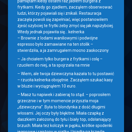
pamiętam kiedy ostatni raz jadłem burgera z
frytkami. Kiedy go zjadłem, zacząłem obserwować
ludzi, którzy pojawiali się i znikali. Restauracja
zaczęła powoli się zapełniać, więc postanowiłem
zjeść szybciej te frytki żeby zmyć się jak najszybciej.
Wtedy jednak pojawiła się… kelnerka
– Brownie z lodami waniliowymi i podwójne
espresso było zamawiane na ten stolik –
stwierdziła, a ja zamrugałem mocno zaskoczony
– Ja chciałem tylko burgera z frytkami i colę –
rzuciłem do niej, a ta spojrzała na mnie
– Wiem, ale twoja dziewczyna kazała to tu postawić
– rzuciła kelnerka obojętnie. Zacząłem szukać kasy
w bluzie i wyciągnąłem 10 euro.
– Masz tu napiwek i zabieraj to stąd. – poprosiłem
grzecznie i w tym momencie przyszła moja
„dziewczyna”. Była to blondynka z dość długimi
włosami. Jej oczy były błękitne. Miała czapkę z
daszkiem założoną do tyłu i biały top, odsłaniający
brzuch. Miała też kolczyk w pępku, krótkie spodenki
jeansowe i rajstopy w siatkę. Usiadła na krześle