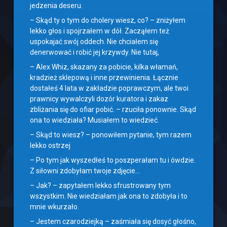
jedzenia deseru.
– Skąd ty o tym do cholery wiesz, co? – zniżyłem
lekko głos i spojrzałem w dół. Zacząłem też
uspokajać swój oddech. Nie chciałem się
denerwować i robić jej krzywdy. Nie tutaj,
– Alex Whiz, skazany za pobicie, kilka włamań,
kradzież sklepową i inne przewinienia. Łącznie
dostałeś 4 lata w zakładzie poprawczym, ale twoi
prawnicy wywalczyli dozór kuratora i zakaz
zbliżania się do ofiar pobić. – rzuciła ponownie. Skąd
ona to wiedziała? Musiałem to wiedzieć.
– Skąd to wiesz? – ponowiłem pytanie, tym razem
lekko ostrzej
– Po tym jak wyszedłeś to poszperałam tu i ówdzie.
Z siłowni zdobyłam twoje zdjęcie…
– Jak? – zapytałem lekko sfrustrowany tym
wszystkim. Nie wiedziałam jak ona to zdobyła i to
mnie wkurzało.
– Jestem czarodziejką – zaśmiała się dosyć głośno,