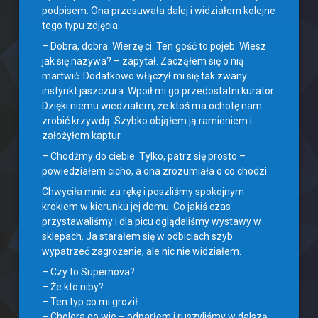
podpisem. Ona przesuwała dalej i widziałem kolejne
tego typu zdjęcia.
– Dobra, dobra. Wierzę ci. Ten gość to pojeb. Wiesz
jak się nazywa? – zapytał. Zacząłem się o nią
martwić. Dodatkowo włączył mi się tak zwany
instynkt jaszczura. Wpoił mi go przedostatni kurator.
Dzięki niemu wiedziałem, że ktoś ma ochotę nam
zrobić krzywdą. Szybko objąłem ją ramieniem i
założyłem kaptur.
– Chodźmy do ciebie. Tylko, patrz się prosto –
powiedziałem cicho, a ona zrozumiała o co chodzi.
Chwyciła mnie za rękę i poszliśmy spokojnym
krokiem w kierunku jej domu. Co jakiś czas
przystawaliśmy i dla picu oglądaliśmy wystawy w
sklepach. Ja starałem się w odbiciach szyb
wypatrzeć zagrożenie, ale nic nie widziałem.
– Czy to Supernova?
– Że kto niby?
– Ten typ co mi groził.
– Cholera go wie – odparłem i ruszyliśmy w dalszą