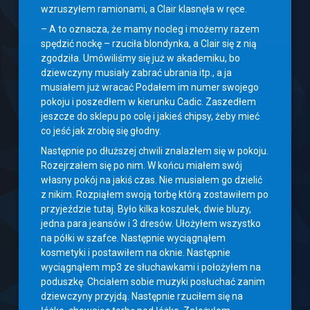
wzruszyłem ramionami, a Clair klasnęła w ręce.
– A to oznacza, że mamy nocleg i możemy razem
spędzić nockę – rzuciła blondynka, a Clair się z nią
zgodziła. Umówiliśmy się już w akademiku, bo
dziewczyny musiały zabrać ubrania itp., a ja
musiałem już wracać Podałem im numer swojego
pokoju i poszedłem w kierunku Cadic. Zaszedłem
jeszcze do sklepu po colę i jakieś chipsy, żeby mieć
co jeść jak zrobię się głodny.
Następnie po dłuższej chwili znalazłem się w pokoju.
Rozejrzałem się po nim. W końcu miałem swój
własny pokój na jakiś czas. Nie musiałem go dzielić
z nikim. Rozpiąłem swoją torbę którą zostawiłem po
przyjeździe tutaj. Było kilka koszulek, dwie bluzy,
jedna para jeansów i 3 dresów. Ułożyłem wszystko
na półki w szafce. Następnie wyciągnąłem
kosmetyki i postawiłem na oknie. Następnie
wyciągnąłem mp3 ze słuchawkami i położyłem na
poduszkę. Chciałem sobie muzyki posłuchać zanim
dziewczyny przyjdą. Następnie rzuciłem się na