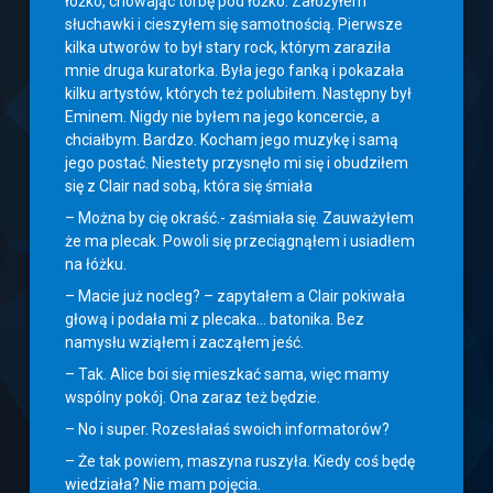
łóżko, chowając torbę pod łóżko. Założyłem
słuchawki i cieszyłem się samotnością. Pierwsze
kilka utworów to był stary rock, którym zaraziła
mnie druga kuratorka. Była jego fanką i pokazała
kilku artystów, których też polubiłem. Następny był
Eminem. Nigdy nie byłem na jego koncercie, a
chciałbym. Bardzo. Kocham jego muzykę i samą
jego postać. Niestety przysnęło mi się i obudziłem
się z Clair nad sobą, która się śmiała
– Można by cię okraść.- zaśmiała się. Zauważyłem
że ma plecak. Powoli się przeciągnąłem i usiadłem
na łóżku.
– Macie już nocleg? – zapytałem a Clair pokiwała
głową i podała mi z plecaka… batonika. Bez
namysłu wziąłem i zacząłem jeść.
– Tak. Alice boi się mieszkać sama, więc mamy
wspólny pokój. Ona zaraz też będzie.
– No i super. Rozesłałaś swoich informatorów?
– Że tak powiem, maszyna ruszyła. Kiedy coś będę
wiedziała? Nie mam pojęcia.