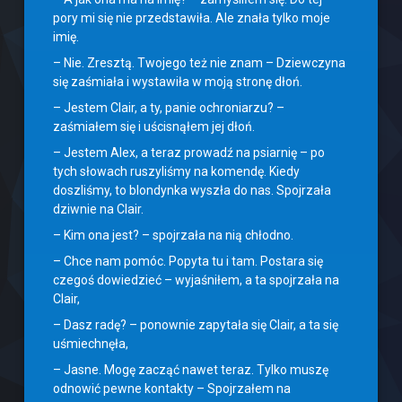
pory mi się nie przedstawiła. Ale znała tylko moje
imię.
– Nie. Zresztą. Twojego też nie znam – Dziewczyna
się zaśmiała i wystawiła w moją stronę dłoń.
– Jestem Clair, a ty, panie ochroniarzu? –
zaśmiałem się i uścisnąłem jej dłoń.
– Jestem Alex, a teraz prowadź na psiarnię – po
tych słowach ruszyliśmy na komendę. Kiedy
doszliśmy, to blondynka wyszła do nas. Spojrzała
dziwnie na Clair.
– Kim ona jest? – spojrzała na nią chłodno.
– Chce nam pomóc. Popyta tu i tam. Postara się
czegoś dowiedzieć – wyjaśniłem, a ta spojrzała na
Clair,
– Dasz radę? – ponownie zapytała się Clair, a ta się
uśmiechnęła,
– Jasne. Mogę zacząć nawet teraz. Tylko muszę
odnowić pewne kontakty – Spojrzałem na