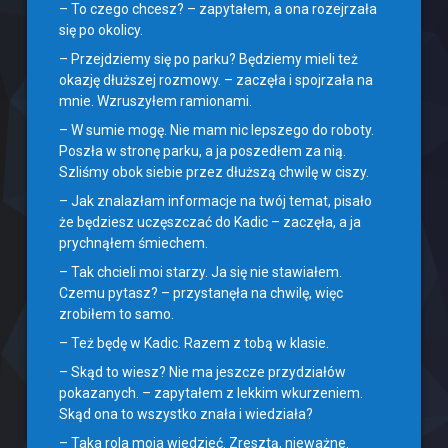
– To czego chcesz? – zapytałem, a ona rozejrzała
się po okolicy.
– Przejdziemy się po parku? Będziemy mieli też
okazję dłuższej rozmowy. – zaczęła i spojrzała na
mnie. Wzruszyłem ramionami.
– W sumie mogę. Nie mam nic lepszego do roboty.
Poszła w stronę parku, a ja poszedłem za nią.
Szliśmy obok siebie przez dłuższą chwilę w ciszy.
– Jak znalazłam informacje na twój temat, pisało
że będziesz uczęszczać do Kadic – zaczęła, a ja
prychnąłem śmiechem.
– Tak chcieli moi starzy. Ja się nie stawiałem.
Czemu pytasz? – przystanęła na chwilę, więc
zrobiłem to samo.
– Też będę w Kadic. Razem z tobą w klasie.
– Skąd to wiesz? Nie ma jeszcze przydziałów
pokazanych. – zapytałem z lekkim wkurzeniem.
Skąd ona to wszystko znała i wiedziała?
– Taka rola moja wiedzieć. Zresztą, nieważne.