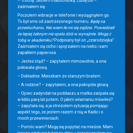
– Trochę. Jestem masochistką. Lubię ból –
zaśmiałem się.
Poczułem wibracje w telefonie i wyciągnąłem go.
To był sms od zastrzeżonego numeru.
Będę na
przesłuchaniu. Nie wiem ile mi się zejdzie. Powiedzieli
że lepiej żebnym nie spała dziś w wynajmie. Mogę z
tobą w akademiku?
Podpisany był on „czarodziejka”.
Zaśmiałem się cicho i spojrzałem na niebo i sam
zapaliłem papierosa.
– Jesteś stąd? – zapytałem mimowolnie, a ona
pokiwała głową.
– Dokładnie. Mieszkam ze starszym bratem.
– A rodzice? – zapytałem, a ona pokręciła głową
– Ojciec zadyndał na poddaszu a matka zaćpała się
w kiblu parę lat potem. O jakim włamaniu mówiłeś?
– zapytała się, a ja streściłem sytuację pomijając
aspekt tego, że jestem razem z nią w Kadic i o
moich przewinieniach.
– Pomóc wam? Mogę się popytać na mieście. Mam