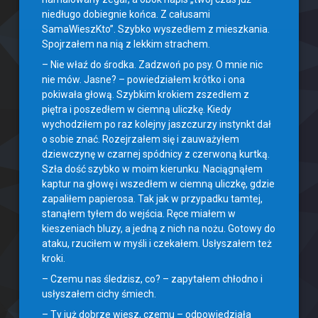
niedługo dobiegnie końca. Z całusami
SamaWieszKto”. Szybko wyszedłem z mieszkania.
Spojrzałem na nią z lekkim strachem.
– Nie właź do środka. Zadzwoń po psy. O mnie nic
nie mów. Jasne? – powiedziałem krótko i ona
pokiwała głową. Szybkim krokiem zszedłem z
piętra i poszedłem w ciemną uliczkę. Kiedy
wychodziłem po raz kolejny jaszczurzy instynkt dał
o sobie znać. Rozejrzałem się i zauważyłem
dziewczynę w czarnej spódnicy z czerwoną kurtką.
Szła dość szybko w moim kierunku. Naciągnąłem
kaptur na głowę i wszedłem w ciemną uliczkę, gdzie
zapaliłem papierosa. Tak jak w przypadku tamtej,
stanąłem tyłem do wejścia. Ręce miałem w
kieszeniach bluzy, a jedną z nich na nożu. Gotowy do
ataku, rzuciłem w myśli i czekałem. Usłyszałem też
kroki.
– Czemu nas śledzisz, co? – zapytałem chłodno i
usłyszałem cichy śmiech.
– Ty już dobrze wiesz, czemu – odpowiedziała