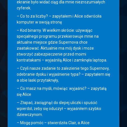
ekranie było widać ciąg dla mnie niezrozumiałych
cyferek.
– Co to za liczby? – zapytałem i Alice odwróciła
komputer w swoją stronę
– Kod binarny. W wielkim skrócie: używając
specjalnego programu przekierowuje mnie na
aktualne miejsce gdzie Supernova chce
zaatakować. Aktualnie ma mój dysk i może
stworzyć zabezpieczenie przed moimi
kontratakami – wyjaśniłą Alice i zamknęła laptopa.
– Czyli nasze zadanie to zalezienie tego Supernovy,
odebranie dysku i wyjaśnienie typa? – zapytałem się
a obie laski przytaknęły,
– Co masz na myśli, mówiąc: wyjaśnić? – zapytałą
się Alice
– Złapać, zaciągnąć do ślepej uliczki i spuścić
wpierdol, żeby się oduczył – wyjaśniłem szybko
dziewczynom.
– Mogę pomóc – stwierdziła Clair, a Alice