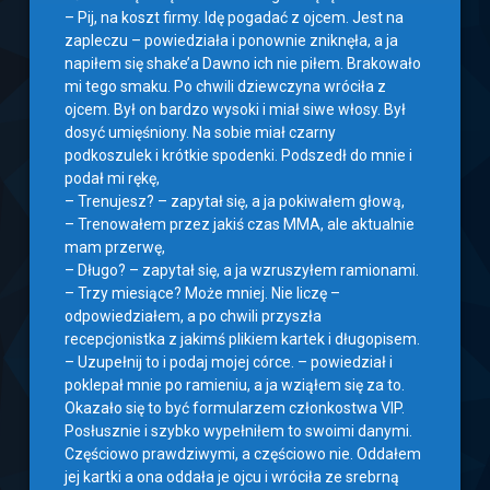
– Pij, na koszt firmy. Idę pogadać z ojcem. Jest na
zapleczu – powiedziała i ponownie zniknęła, a ja
napiłem się shake’a Dawno ich nie piłem. Brakowało
mi tego smaku. Po chwili dziewczyna wróciła z
ojcem. Był on bardzo wysoki i miał siwe włosy. Był
dosyć umięśniony. Na sobie miał czarny
podkoszulek i krótkie spodenki. Podszedł do mnie i
podał mi rękę,
– Trenujesz? – zapytał się, a ja pokiwałem głową,
– Trenowałem przez jakiś czas MMA, ale aktualnie
mam przerwę,
– Długo? – zapytał się, a ja wzruszyłem ramionami.
– Trzy miesiące? Może mniej. Nie liczę –
odpowiedziałem, a po chwili przyszła
recepcjonistka z jakimś plikiem kartek i długopisem.
– Uzupełnij to i podaj mojej córce. – powiedział i
poklepał mnie po ramieniu, a ja wziąłem się za to.
Okazało się to być formularzem członkostwa VIP.
Posłusznie i szybko wypełniłem to swoimi danymi.
Częściowo prawdziwymi, a częściowo nie. Oddałem
jej kartki a ona oddała je ojcu i wróciła ze srebrną