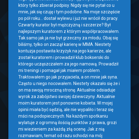
który tylko zbierał podpisy. Nigdy się nie pytał co u
mnie, jak się czuję i tym podobne. Na moje szczęście
po pół roku… dostał wylewu i już nie wrócił do pracy.
Czwarty kurator był mężczyzną i szczerze? Był
najlepszym kuratorem z którym współpracowałem.
Tak samo jak ja nie był grzeczny za młodu. Obaj się
biliśmy, tylko on zaczął karierę w MMA. Niestety
kontuzja postawiła krzyżyk na jego karierze, ale
został kuratorem i prowadził klub bokserski do
którego uczęszczałem za jego namową. Prowadził
mi treningi i pomagał jak miałem problem.
Traktowałem go jak przyjaciela, a on mnie jak syna.
Często u niego nocowałem. Niestety okazało się że i
on ma swoją mroczną stronę. Aktualnie odsiaduje
wyrok za zabójstwo swojej dziewczyny. Aktualnie
moim kuratorem jest ponownie kobieta. W mojej
opinii miała być sędzią, ale nie wypaliło i teraz się
mści na podopiecznych. Na każdym spotkaniu
wylatuje z ogromną ilością punktów z prawa, grozi
mi wiezieniem za każdą złą ocenę. Jak z nią
rozmawiam, temat od razu schodzi na mój