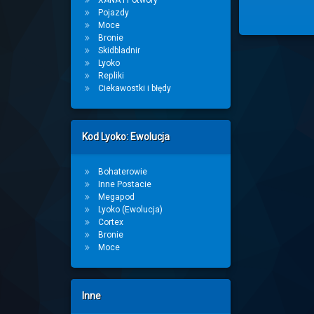
XANA i Potwory
Pojazdy
Moce
Bronie
Skidbladnir
Lyoko
Repliki
Ciekawostki i błędy
Kod Lyoko: Ewolucja
Bohaterowie
Inne Postacie
Megapod
Lyoko (Ewolucja)
Cortex
Bronie
Moce
Inne