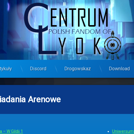
tykuły
Discord
Drogowskaz
Download
adania Arenowe
 – W Gildii 1
Uniwersum 