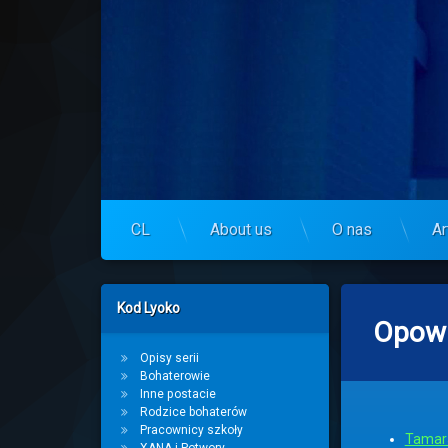
Skip
to
Centrum Lyoko
content
CL
About us
O nas
Ar
Left Sidebar
Kod Lyoko
Opowi
Opisy serii
Bohaterowie
Inne postacie
Rodzice bohaterów
Pracownicy szkoły
Tamara