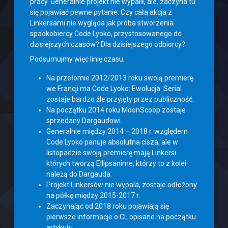
pracy. Generalnie projekt nie wypalił, ale, zaczyna tu
się pojawiać pewne pytanie. Czy cała akcja z
Linkersami nie wygląda jak próba stworzenia
spadkobiercy Code Lyoko, przystosowanego do
dzisiejszych czasów? Dla dzisiejszego odbiorcy?
Podsumujmy więc linię czasu:
Na przełomie 2012/2013 roku swoją premierę
we Francji ma Code Lyoko: Ewolucja. Serial
zostaje bardzo źle przyjęty przez publiczność.
Na początku 2014 roku MoonScoop zostaje
sprzedany Dargaudowi.
Generalnie między 2014 – 2018 r. względem
Code Lyoko panuje absolutna cisza, ale w
listopadzie swoją premierę mają Linkersi
których tworzą Ellipsanime, którzy to z kolei
należą do Dargauda.
Projekt Linkersów nie wypala, zostaje odłożony
na półkę między 2015-2017 r.
Zaczynając od 2018 roku pojawiają się
pierwsze informacje o CL opisane na początku
artykułu.