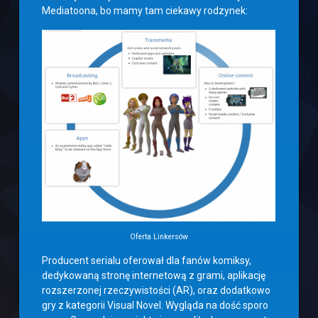
Mediatoona, bo mamy tam ciekawy rodzynek:
Oferta Linkersów
Producent serialu oferował dla fanów komiksy,
dedykowaną stronę internetową z grami, aplikację
rozszerzonej rzeczywistości (AR), oraz dodatkowo
gry z kategorii Visual Novel. Wygląda na dość sporo