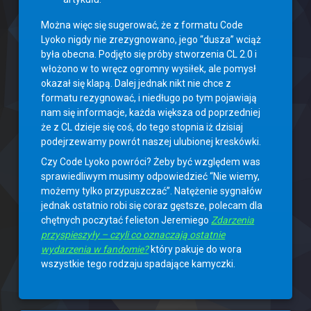
Można więc się sugerować, że z formatu Code
Lyoko nigdy nie zrezygnowano, jego “dusza” wciąż
była obecna. Podjęto się próby stworzenia CL 2.0 i
włożono w to wręcz ogromny wysiłek, ale pomysł
okazał się klapą. Dalej jednak nikt nie chce z
formatu rezygnować, i niedługo po tym pojawiają
nam się informacje, każda większa od poprzedniej
że z CL dzieje się coś, do tego stopnia iż dzisiaj
podejrzewamy powrót naszej ulubionej kreskówki.
Czy Code Lyoko powróci? Żeby być względem was
sprawiedliwym musimy odpowiedzieć “Nie wiemy,
możemy tylko przypuszczać”. Natężenie sygnałów
jednak ostatnio robi się coraz gęstsze, polecam dla
chętnych poczytać felieton Jeremiego
Zdarzenia
przyspieszyły – czyli co oznaczają ostatnie
wydarzenia w fandomie?
który pakuje do wora
wszystkie tego rodzaju spadające kamyczki.