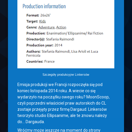
Szczegóły produkcyjne Linkersów
Emisja produkcji we Francji rozpoczęła się pod
koniec listopada 2014 roku. A wiecie co się
wydarzyło na początku owego roku? MoonScoop,
czyli poprzedni właściciel praw autorskich do CL
zostaje przejęty przez firmę Dargaud. Linkersów
tworzyło studio Ellipsanime, ale te znowu należy
do… Dargauda.
Wróćmy może jeszcze na moment do strony