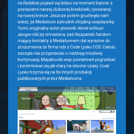
na Reddicie pojawił się ledwo na moment banner z
postaciami naszej ulubionej kreskówki, rysowanej
na nowej kresce. Jeszcze potem gruchnęła nam
wieść, że Mediatoon zatrudnił oficjalną cosplayerkę
Yumi, oryginalny autor piosenki
World without
danger
robi jej remastera, zaś Hiszpański fandom
mający kontakty z Mediatoonem dał wyraźnie do
zrozumienia że firma robi z Code Lyoko COŚ. Całość
zaczęła nas przyprawiać o nadzieję możliwej
kontynuacji, Mayakovski więc postanowił pogrzebać
i zorientować się jak stary na obecne czasy
Code
Lyoko
trzyma się na tle innych produkcji
publikowanych przez Mediatoona.