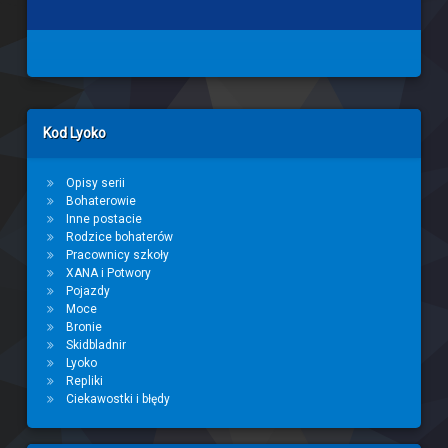
Left Sidebar
Kod Lyoko
Opisy serii
Bohaterowie
Inne postacie
Rodzice bohaterów
Pracownicy szkoły
XANA i Potwory
Pojazdy
Moce
Bronie
Skidbladnir
Lyoko
Repliki
Ciekawostki i błędy