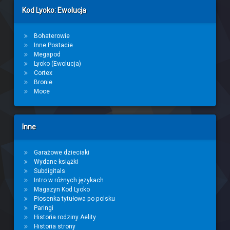
Kod Lyoko: Ewolucja
Bohaterowie
Inne Postacie
Megapod
Lyoko (Ewolucja)
Cortex
Bronie
Moce
Inne
Garażowe dzieciaki
Wydane książki
Subdigitals
Intro w różnych językach
Magazyn Kod Lyoko
Piosenka tytułowa po polsku
Paringi
Historia rodziny Aelity
Historia strony