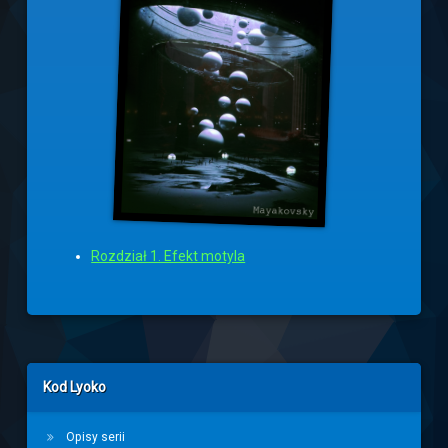
Rozdział 1. Efekt motyla
Left Sidebar
Kod Lyoko
Opisy serii