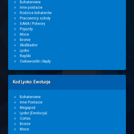
Bohaterowie
Inne postacie
Rodzice bohaterów
Pracownicy szkoły
XANA i Potwory
Pojazdy
Moce
Bronie
Skidbladnir
Lyoko
Repliki
Ciekawostki i błędy
Kod Lyoko: Ewolucja
Bohaterowie
Inne Postacie
Megapod
Lyoko (Ewolucja)
Cortex
Bronie
Moce