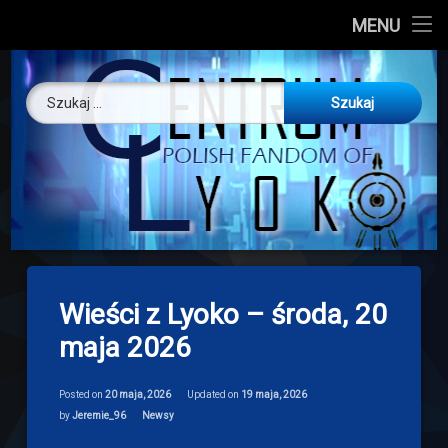
CL
MENU
Skip
About us
Centrum Ly
to
Szukaj:
content
O nas
Artykuły
Discord
Drogowskaz
Wieści z Lyoko – środa, 20
Download
maja 2026
Posted on
20 maja, 2026
Updated on
19 maja, 2026
Categories:
by
Jeremie_96
Newsy