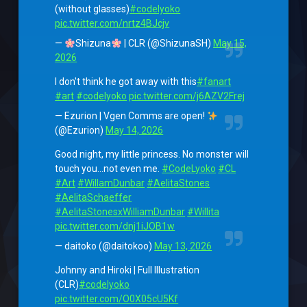
(without glasses)
#codelyoko
pic.twitter.com/nrtz4BJcjv
—
Shizuna
| CLR (@ShizunaSH)
May 15,
2026
I don't think he got away with this
#fanart
#art
#codelyoko
pic.twitter.com/j6AZV2Frej
— Ezurion | Vgen Comms are open!
(@Ezurion)
May 14, 2026
Good night, my little princess. No monster will
touch you…not even me.
#CodeLyoko
#CL
#Art
#WillamDunbar
#AelitaStones
#AelitaSchaeffer
#AelitaStonesxWilliamDunbar
#Willita
pic.twitter.com/dnj1iJOB1w
— daitoko (@daitokoo)
May 13, 2026
Johnny and Hiroki | Full Illustration
(CLR)
#codelyoko
pic.twitter.com/O0X05cU5Kf