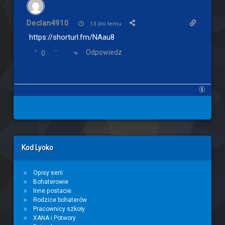
Declan4910
13 dni temu
https://shorturl.fm/NAau8
Odpowiedz
0
Left Sidebar
Kod Lyoko
Opisy serii
Bohaterowie
Inne postacie
Rodzice bohaterów
Pracownicy szkoły
XANA i Potwory