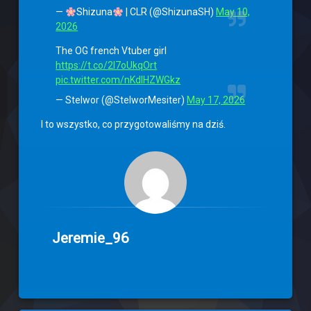
—
Shizuna
| CLR (@ShizunaSH)
May 10,
2026
The OG french Vtuber girl
https://t.co/2I7oUkqOrt
pic.twitter.com/nKdIHZWGkz
— Stelwor (@StelworMesiter)
May 17, 2026
I to wszystko, co przygotowaliśmy na dziś.
Jeremie_96