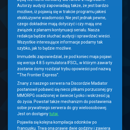
Autorzy audycji zapowiadają także, że jest bardzo
możliwe, iż pojawią się w trakcie programu jakieś
ekskluzywne wiadomości. Nie jest jednak pewne,
czego dokładnie mają dotyczyć i czy mają one
związek z planami kontynuacji serialu. Nasza
redakcja będzie słuchać audycji i sprawdzać wieści.
Wszystkie interesujące informacje podamy tak
szybko, jak to będzie możliwe.
Immudelki zapowiedział, że pod koniec maja pojawi
się wersja 4.8.5 symulatora IFSCL, w którym zawarty
zostanie ósmy rozdział trybu opowieści pod nazwą
“‘The Frontier Express”.
Znany z naszego serwera na Discordzie Madiator
postanowił pobawić się nieco plikami porzuconej gry
MMORPG osadzonej w świecie Lyoko i wskrzesić ją
do życia. Powstał także mechanizm do postawienia
sobie prywatnego serwera do gry wieloosobowej.
Jest on dostępny
tutaj.
Pojawiła się kolejna kompilacja odcinków po
francusku. Trwa ona prawie dwie godziny i zawiera