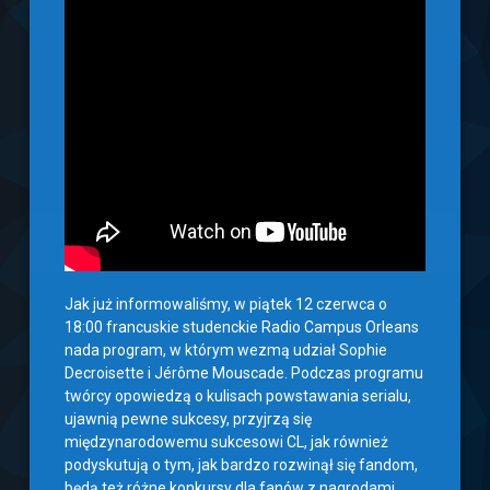
Jak już informowaliśmy, w piątek 12 czerwca o
18:00 francuskie studenckie Radio Campus Orleans
nada program, w którym wezmą udział Sophie
Decroisette i Jérôme Mouscade. Podczas programu
twórcy opowiedzą o kulisach powstawania serialu,
ujawnią pewne sukcesy, przyjrzą się
międzynarodowemu sukcesowi CL, jak również
podyskutują o tym, jak bardzo rozwinął się fandom,
będą też różne konkursy dla fanów z nagrodami.