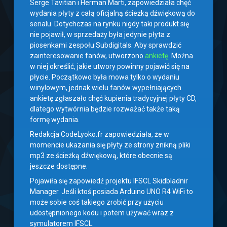
Serge Tavitian i Herman Marti, zapowiedziała chęć
wydania płyty z całą oficjalną ścieżką dźwiękową do
serialu. Dotychczas na rynku nigdy taki produkt się
nie pojawił, w sprzedaży była jedynie płyta z
piosenkami zespołu Subdigitals. Aby sprawdzić
zainteresowanie fanów, utworzono
ankietę
. Można
w niej określić, jakie utwory powinny pojawić się na
płycie. Początkowo była mowa tylko o wydaniu
winylowym, jednak wielu fanów wypełniających
ankietę zgłaszało chęć kupienia tradycyjnej płyty CD,
dlatego wytwórnia będzie rozważać także taką
formę wydania.
Redakcja CodeLyoko.fr zapowiedziała, że w
momencie ukazania się płyty ze strony znikną pliki
mp3 ze ścieżką dźwiękową, które obecnie są
jeszcze dostępne.
Pojawiła się zapowiedź projektu IFSCL Skidbladnir
Manager. Jeśli ktoś posiada Arduino UNO R4 WiFi to
może sobie coś takiego zrobić przy użyciu
udostępnionego kodu i potem używać wraz z
symulatorem IFSCL.