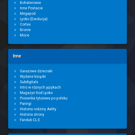
Bohaterowie
Inne Postacie
Megapod
Lyoko (Ewolucja)
Cortex
Bronie
Moce
Inne
Garażowe dzieciaki
Wydane książki
Subdigitals
Intro w różnych językach
Magazyn Kod Lyoko
Piosenka tytułowa po polsku
Paringi
Historia rodziny Aelity
Historia strony
Fandub CL:E