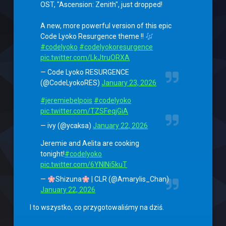
OST, "Ascension: Zenith", just dropped!
A new, more powerful version of this epic
Code Lyoko Resurgence theme !!
#codelyoko
#codelyokoresurgence
pic.twitter.com/LkJtruORXA
— Code Lyoko RESURGENCE
(@CodeLyokoRES)
January 23, 2026
#jeremiebelpois
#codelyoko
pic.twitter.com/TZSFeqjGiA
— ivy (@ycaksa)
January 22, 2026
Jeremie and Aelita are cooking
tonight!
#codelyoko
pic.twitter.com/6YNlNi5kuT
—
Shizuna
| CLR (@Amarylis_Chan)
January 22, 2026
I to wszystko, co przygotowaliśmy na dziś.