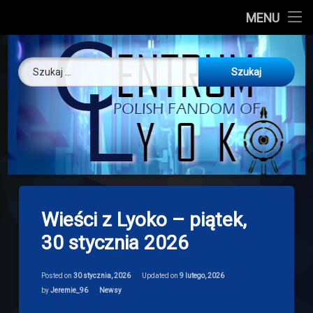
CL
MENU
Skip
About us
Centrum Ly
to
Szukaj:
content
O nas
Artykuły
Discord
Drogowskaz
Wieści z Lyoko – piątek,
Download
30 stycznia 2026
Posted on
30 stycznia, 2026
Updated on
9 lutego, 2026
Categories:
by
Jeremie_96
Newsy