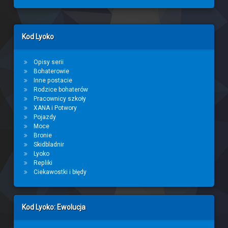
Left Sidebar
Kod Lyoko
Opisy serii
Bohaterowie
Inne postacie
Rodzice bohaterów
Pracownicy szkoły
XANA i Potwory
Pojazdy
Moce
Bronie
Skidbladnir
Lyoko
Repliki
Ciekawostki i błędy
Kod Lyoko: Ewolucja