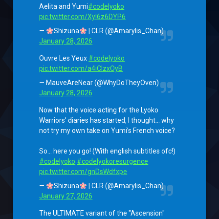
Aelita and Yumi
#codelyoko
pic.twitter.com/XyI6z6DYP6
—
Shizuna
| CLR (@Amarylis_Chan)
January 28, 2026
Ouvre Les Yeux
#codelyoko
pic.twitter.com/a4iClzxOyB
— MauveAreNear (@WhyDoTheyOven)
January 28, 2026
Now that the voice acting for the Lyoko
Warriors’ diaries has started, I thought… why
not try my own take on Yumi’s French voice?
So… here you go! (With english subtitles ofc!)
#codelyoko
#codelyokoresurgence
pic.twitter.com/gnDsWdfxpe
—
Shizuna
| CLR (@Amarylis_Chan)
January 27, 2026
The ULTIMATE variant of the "Ascension"