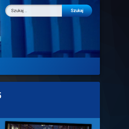
Szukaj:
5