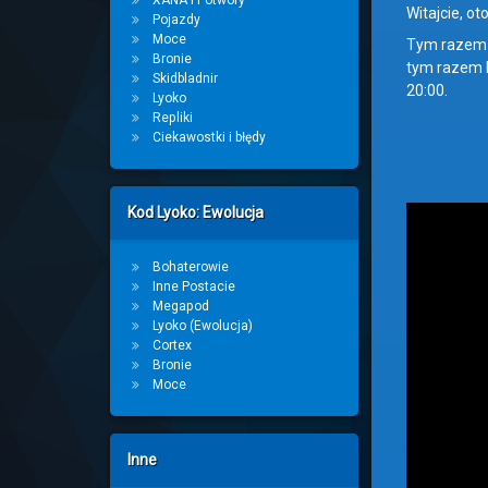
XANA i Potwory
Witajcie, ot
Pojazdy
Moce
Tym razem p
Bronie
tym razem b
Skidbladnir
20:00.
Lyoko
Repliki
Ciekawostki i błędy
Kod Lyoko: Ewolucja
Bohaterowie
Inne Postacie
Megapod
Lyoko (Ewolucja)
Cortex
Bronie
Moce
Inne