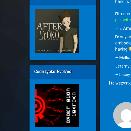
hand, wi
I'll res
pic.twi
— ☆Ama
I’d say 
embodies
having
— Mello
Jeremy x
Code Lyoko: Evolved
— Lacey
I to wszyst