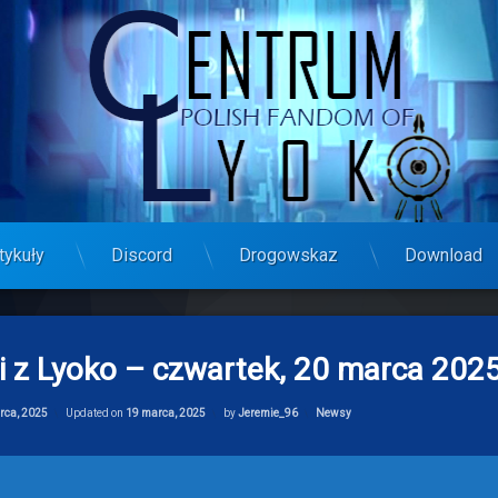
tykuły
Discord
Drogowskaz
Download
i z Lyoko – czwartek, 20 marca 202
Categories:
rca, 2025
Updated on
19 marca, 2025
by
Jeremie_96
Newsy