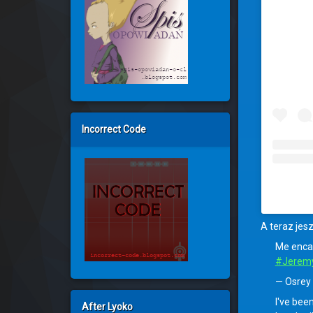
Incorrect Code
A teraz jesz
Me encan
#Jeremy
— Osrey
I've bee
After Lyoko