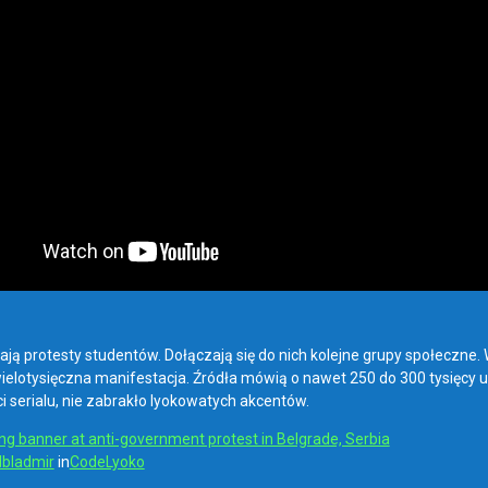
ają protesty studentów. Dołączają się do nich kolejne grupy społeczne. 
wielotysięczna manifestacja. Źródła mówią o nawet 250 do 300 tysięcy uc
i serialu, nie zabrakło lyokowatych akcentów.
ing banner at anti-government protest in Belgrade, Serbia
dbladmir
in
CodeLyoko