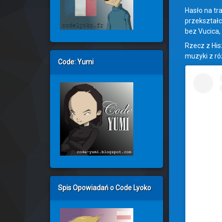
Hasło na tr
przekształc
bez Vucica, 
Rzecz z Hisz
muzyki z ró
Code: Yumi
Spis Opowiadań o Code Lyoko