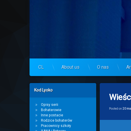
Skip
to
Centrum Lyoko
content
CL
About us
O nas
Ar
Left Sidebar
Kod Lyoko
Wieśc
Opisy serii
Posted on
20 ma
Bohaterowie
Inne postacie
Rodzice bohaterów
Pracownicy szkoły