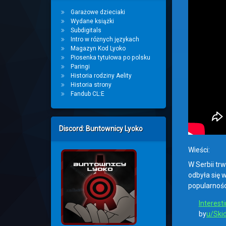
Garażowe dzieciaki
Wydane książki
Subdigitals
Intro w różnych językach
Magazyn Kod Lyoko
Piosenka tytułowa po polsku
Paringi
Historia rodziny Aelity
Historia strony
Fandub CL:E
Discord: Buntownicy Lyoko
Wieści:
W Serbii trw
odbyła się 
popularnośc
Interest
by
u/Ski