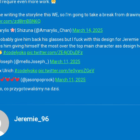
ll require even more work.
ume writing the storyline this WE, so I'm going to take a break from drawi
tter.com/zd8ImBBN6Q
rylis
| Shizuna (@Amarylis_Chan)
March 14, 2025
probably give him back his glasses but I fuck with this design for Jeremie
 him giving himself the most over the top main character ass design h
#codelyoko
pic.twitter.com/ZE4jODuDFz
Joseph (@melloJoseph_)
March 11, 2025
 Ulrich
#codelyoko
pic.twitter.com/Ie0ywoZGeV
(@jasonpoprock)
March 11, 2025
ko, co przygotowaliśmy na dziś.
Jeremie_96