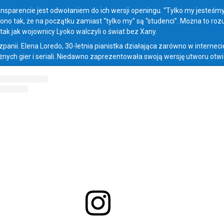
ansparencie jest odwołaniem do ich wersji openingu. “Tylko my jesteśmy
ono tak, że na początku zamiast “tylko my” są “studenci”. Można to roz
tak jak wojownicy Lyoko walczyli o świat bez Xany.
panii. Elena Loredo, 30-letnia pianistka działająca zarówno w interneci
żnych gier i seriali. Niedawno zaprezentowała swoją wersję utworu otwie