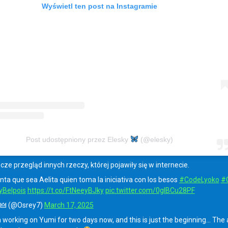
Wyświetl ten post na Instagramie
Post udostępniony przez Elesky
(@elesky)
cze przegląd innych rzeczy, której pojawiły się w internecie.
ta que sea Aelita quien toma la iniciativa con los besos
#CodeLyoko
#
Belpois
https://t.co/FtNeeyBJky
pic.twitter.com/0glBCu28PF
 🜲 (@Osrey7)
March 17, 2025
n working on Yumi for two days now, and this is just the beginning… The 