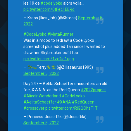
les 19 de
#codelyoko
alors voila…
pic.twitter.com/0tFec1EERd
— Kreos (Ilies_lhb) (@KKreos)
September 5,
2022
#CodeLyoko
#MetaRunner
Was in a mood to redraw a Code Lyoko
screenshot plus added Tari since I wanted to
draw her Skybreaker oufit too.
pic.twitter.com/1vxDia1ugp
—
Terry
(@Zillasaurus1995)
September 5, 2022
Day 247 – Aelita Schaeffer encounters an old
foe, X.A.N.A. as the Red Queen.
#2022project
#AliceInWonderland
#CodeLyoko
#AelitaSchaeffer
#XANA
#RedQueen
#crossover
pic.twitter.com/RiGQOhsF1T
— Princess-Josie-Riki (@JosieRiki)
September 5, 2022