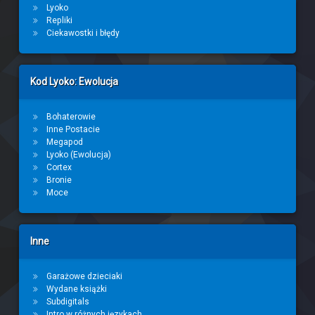
Lyoko
Repliki
Ciekawostki i błędy
Kod Lyoko: Ewolucja
Bohaterowie
Inne Postacie
Megapod
Lyoko (Ewolucja)
Cortex
Bronie
Moce
Inne
Garażowe dzieciaki
Wydane książki
Subdigitals
Intro w różnych językach