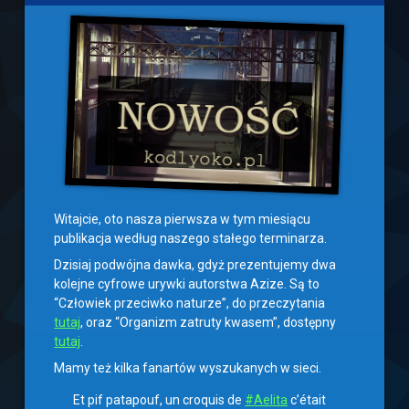
Witajcie, oto nasza pierwsza w tym miesiącu
publikacja według naszego stałego terminarza.
Dzisiaj podwójna dawka, gdyż prezentujemy dwa
kolejne cyfrowe urywki autorstwa Azize. Są to
“Człowiek przeciwko naturze”, do przeczytania
tutaj
, oraz “Organizm zatruty kwasem”, dostępny
tutaj
.
Mamy też kilka fanartów wyszukanych w sieci.
Et pif patapouf, un croquis de
#Aelita
c’était