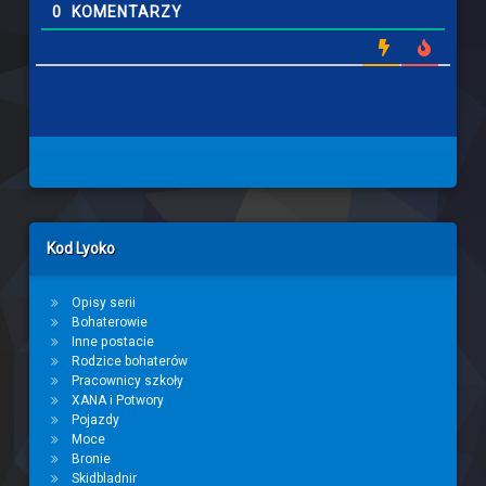
0
KOMENTARZY
Left Sidebar
Kod Lyoko
Opisy serii
Bohaterowie
Inne postacie
Rodzice bohaterów
Pracownicy szkoły
XANA i Potwory
Pojazdy
Moce
Bronie
Skidbladnir