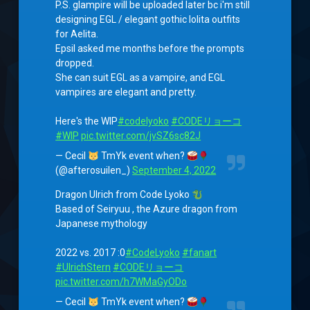
P.S. glampire will be uploaded later bc i'm still
designing EGL / elegant gothic lolita outfits
for Aelita.
Epsil asked me months before the prompts
dropped.
She can suit EGL as a vampire, and EGL
vampires are elegant and pretty.
Here's the WIP
#codelyoko
#CODEリョーコ
#WIP
pic.twitter.com/jvSZ6sc82J
— Cecil
TmYk event when?
(@afterosuilen_)
September 4, 2022
Dragon Ulrich from Code Lyoko
Based of Seiryuu , the Azure dragon from
Japanese mythology
2022 vs. 2017 :0
#CodeLyoko
#fanart
#UlrichStern
#CODEリョーコ
pic.twitter.com/h7WMaGyODo
— Cecil
TmYk event when?