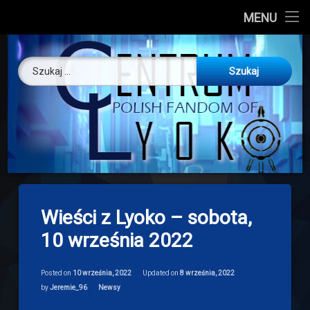
CL
MENU
Skip
About us
Centrum Ly
to
Szukaj:
content
O nas
Artykuły
Discord
Drogowskaz
Wieści z Lyoko – sobota,
Download
10 września 2022
Posted on
10 września, 2022
Updated on
8 września, 2022
Categories:
by
Jeremie_96
Newsy