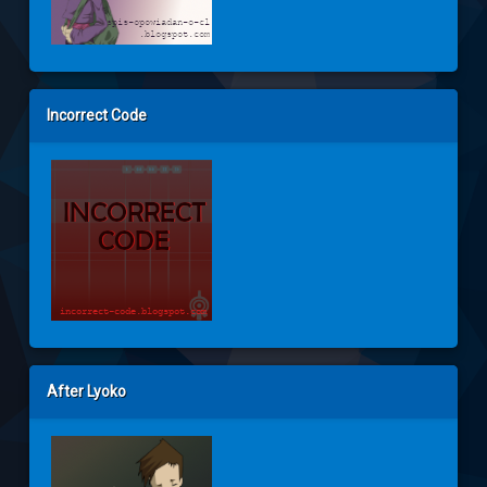
Incorrect Code
After Lyoko