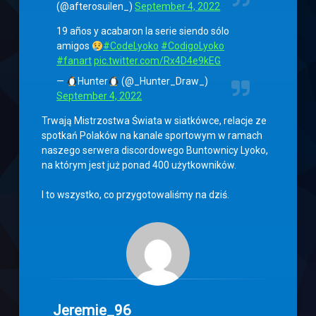
(@afterosuilen_)
September 4, 2022
19 años y acabaron la serie siendo sólo
amigos
#CodeLyoko
#CodigoLyoko
#fanart
pic.twitter.com/Rx4D4e9kEG
—
Hunter
(@_Hunter_Draw_)
September 4, 2022
Trwają Mistrzostwa Świata w siatkówce, relacje ze
spotkań Polaków na kanale sportowym w ramach
naszego serwera discordowego Buntownicy Lyoko,
na którym jest już ponad 400 użytkowników.
I to wszystko, co przygotowaliśmy na dziś.
Jeremie_96