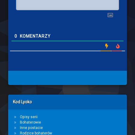
0
KOMENTARZY
Left Sidebar
Kod Lyoko
Opisy serii
Bohaterowie
Inne postacie
Rodzice bohaterów