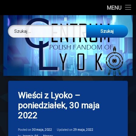
CL
MENU
Skip
About us
Centrum Ly
to
Szukaj:
content
O nas
Artykuły
Discord
Drogowskaz
Wieści z Lyoko –
Download
poniedziałek, 30 maja
2022
Posted on
30 maja, 2022
Updated on
29 maja, 2022
Categories: