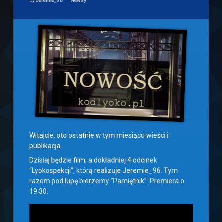
by
Jeremie_96
Newsy
Witajcie, oto ostatnie w tym miesiącu wieści i
publikacja.
Dzisiaj będzie film, a dokładniej 4 odcinek
“Lyokospekcji”, którą realizuje Jeremie_96. Tym
razem pod lupę bierzemy “Pamiętnik”. Premiera o
19:30.