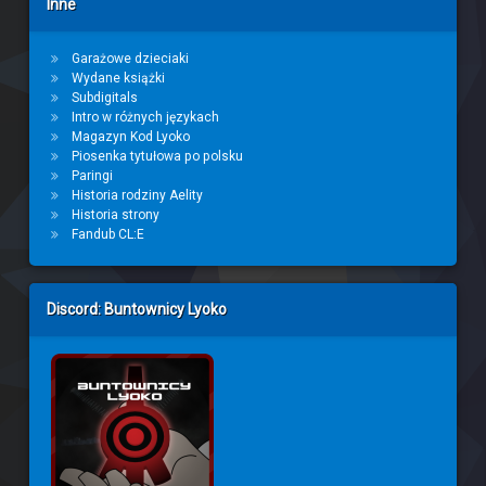
Inne
Garażowe dzieciaki
Wydane książki
Subdigitals
Intro w różnych językach
Magazyn Kod Lyoko
Piosenka tytułowa po polsku
Paringi
Historia rodziny Aelity
Historia strony
Fandub CL:E
Discord: Buntownicy Lyoko