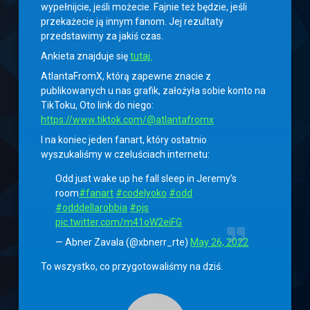
wypełnijcie, jeśli możecie. Fajnie też będzie, jeśli
przekażecie ją innym fanom. Jej rezultaty
przedstawimy za jakiś czas.
Ankieta znajduje się
tutaj.
AtlantaFromX, którą zapewne znacie z
publikowanych u nas grafik, założyła sobie konto na
TikToku, Oto link do niego:
https://www.tiktok.com/@atlantafromx
I na koniec jeden fanart, który ostatnio
wyszukaliśmy w czeluściach internetu:
Odd just wake up he fall sleep in Jeremy’s
room
#fanart
#codelyoko
#odd
#odddellarobbia
#pjs
pic.twitter.com/m41oW2eiFG
— Abner Zavala (@xbnerr_rte)
May 26, 2022
To wszystko, co przygotowaliśmy na dziś.