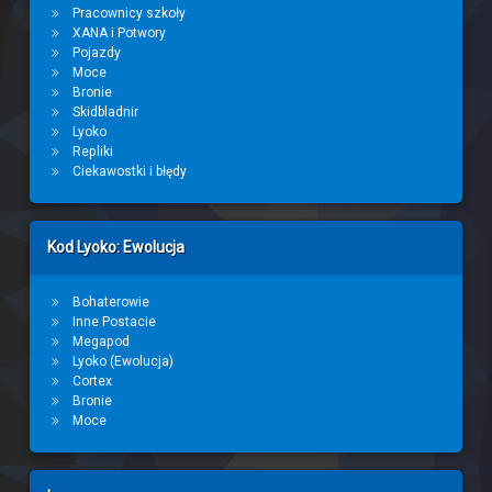
Pracownicy szkoły
XANA i Potwory
Pojazdy
Moce
Bronie
Skidbladnir
Lyoko
Repliki
Ciekawostki i błędy
Kod Lyoko: Ewolucja
Bohaterowie
Inne Postacie
Megapod
Lyoko (Ewolucja)
Cortex
Bronie
Moce