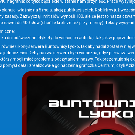
VKi, nagrania: co tylko będziecie w stanie nam przynieść. Prace wysyłaj
planuje, właśnie na 5 maja, akcję publikacji setek. Robiliśmy już wcześ
 zasady. Zazwyczaj limit słów wynosił 100, ale że jest to nasza czwar
 nawet do 400 słów (choć te krótsze też przyjmiemy). Teksty wysyła
hniczne:
ku dni odświeżone etykiety do wieści, ich autorką, tak jak w poprzedniej 
również ikonę serwera Buntownicy Lyoko, tak aby nadal został w niej
 a jednocześnie żeby nazwa serwera była widoczna, gdyż pierwsza wersja
ektórzy mogli mieć problem z odczytaniem nazwy. Tak prezentuje się 
eż pomysł dała i zrealizowała go naczelna graficzka Centrum, czyli Aziz