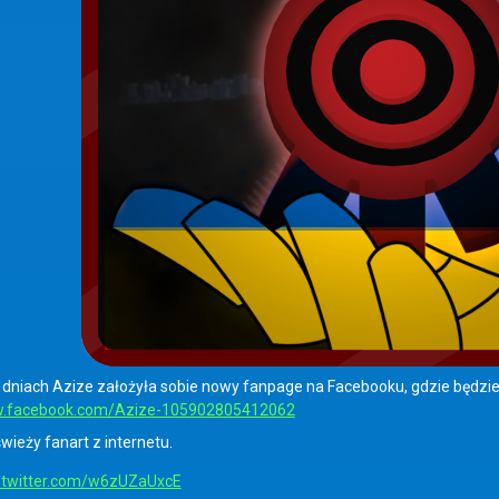
 dniach Azize założyła sobie nowy fanpage na Facebooku, gdzie będzi
w.facebook.com/Azize-105902805412062
świeży fanart z internetu.
c.twitter.com/w6zUZaUxcE