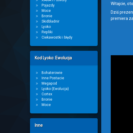
XANA i Potwory
Witajcie, ot
Pojazdy
Moce
Dziś prezen
Bronie
premiera za
Skidbladnir
Lyoko
Repliki
Ciekawostki i błędy
Kod Lyoko: Ewolucja
Bohaterowie
Inne Postacie
Megapod
Lyoko (Ewolucja)
Cortex
Bronie
Moce
Inne