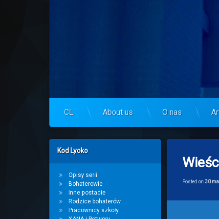
Skip
to
Centrum Lyoko
content
CL
About us
O nas
Ar
Left Sidebar
Kod Lyoko
Wieśc
Opisy serii
Posted on
30 ma
Bohaterowie
Inne postacie
Rodzice bohaterów
Pracownicy szkoły