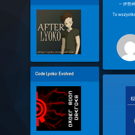
— 伊势神纪
To wszystko
Code Lyoko: Evolved