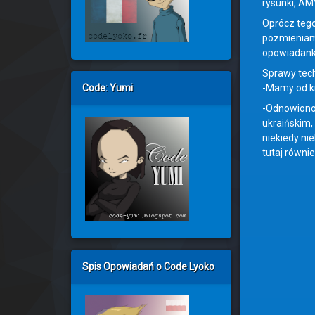
rysunki, AM
Oprócz tego 
pozmieniamy
opowiadanko
Sprawy tec
-Mamy od kil
Code: Yumi
-Odnowiono 
ukraińskim,
niekiedy ni
tutaj równi
Spis Opowiadań o Code Lyoko