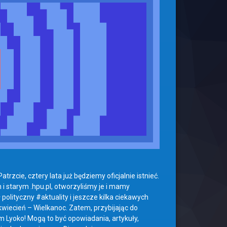
rzcie, cztery lata już będziemy oficjalnie istnieć.
 starym .hpu.pl, otworzyliśmy je i mamy
polityczny #aktuality i jeszcze kilka ciekawych
 kwiecień – Wielkanoc. Zatem, przybijając do
m Lyoko! Mogą to być opowiadania, artykuły,