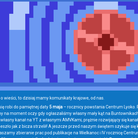
 o wieści, to dzisiaj mamy komunikaty krajowe, od nas.
się robi do pamiętnej daty
5 maja
– rocznicy powstania Centrum Lyoko. Pat
 na moment oczy gdy ogłaszaliśmy własny mały kąt na Buntownikach i
, własny kanał na YT z własnymi AMVKami, prężnie rozwijający się kanał 
Zeszło jak z bicza strzelił! A jeszcze przed naszym świętem szykuje się
aszamy zbieranie prac pod publikacje na Wielkanoc i IV rocznicę Centru