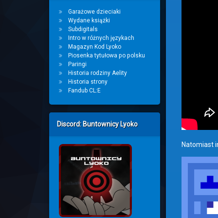
Garażowe dzieciaki
Wydane książki
Subdigitals
Intro w różnych językach
Magazyn Kod Lyoko
Piosenka tytułowa po polsku
Paringi
Historia rodziny Aelity
Historia strony
Fandub CL:E
Discord: Buntownicy Lyoko
Natomiast i