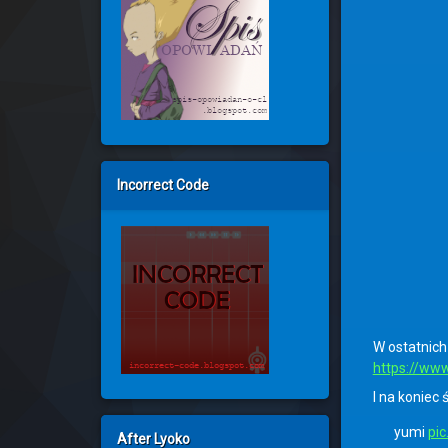
Incorrect Code
W ostatnich
https://ww
I na koniec 
yumi
pi
After Lyoko