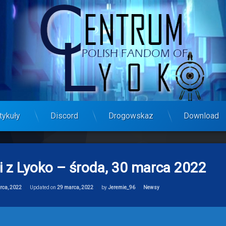
tykuły
Discord
Drogowskaz
Download
i z Lyoko – środa, 30 marca 2022
Categories:
rca, 2022
Updated on
29 marca, 2022
by
Jeremie_96
Newsy