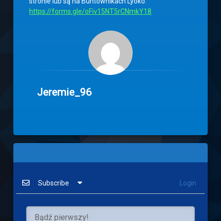
stronie lub są na Buntownikach Lyoko:
https://forms.gle/oFiv15NT5rCNmkY18
Jeremie_96
Subscribe
Login