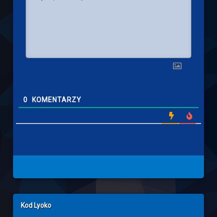
0
KOMENTARZY
Left Sidebar
Kod Lyoko