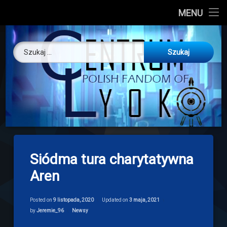
CL
MENU
Skip
About us
Centrum Ly
to
Szukaj:
content
O nas
Artykuły
Discord
Drogowskaz
Siódma tura charytatywna
Download
Aren
Posted on
9 listopada, 2020
Updated on
3 maja, 2021
Categories:
by
Jeremie_96
Newsy