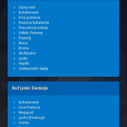
Opisy serii
Bohaterowie
Inne postacie
Rodzice bohaterów
Pracownicy szkoły
XANA i Potwory
Pojazdy
Moce
Bronie
Skidbladnir
Lyoko
Repliki
Ciekawostki i błędy
Kod Lyoko: Ewolucja
Bohaterowie
Inne Postacie
Megapod
Lyoko (Ewolucja)
Cortex