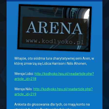
Witajcie, oto siódma tura charytatywnej serii Aren, w
której zmierzą się Lidica Harrison i Niilo Ahonen,
Wersja Lidici:
http://kodlyoko.hpu.pl/readarticle.php?
article_id=218
Wersja Niilo:
http://kodlyoko.hpu.pl/readarticle.php?
article_id=219
Ankieta do głosowania dla tych, co mają konto na