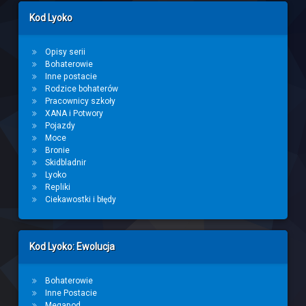
Left Sidebar
Kod Lyoko
Opisy serii
Bohaterowie
Inne postacie
Rodzice bohaterów
Pracownicy szkoły
XANA i Potwory
Pojazdy
Moce
Bronie
Skidbladnir
Lyoko
Repliki
Ciekawostki i błędy
Kod Lyoko: Ewolucja
Bohaterowie
Inne Postacie
Megapod