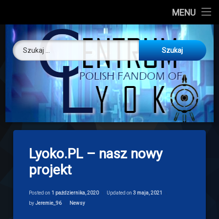
CL
MENU
Skip
About us
Centrum Ly
to
Szukaj:
content
O nas
Artykuły
Discord
Drogowskaz
Lyoko.PL – nasz nowy
Download
projekt
Posted on
1 października, 2020
Updated on
3 maja, 2021
Categories:
by
Jeremie_96
Newsy