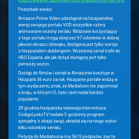
https://www96.zippyshare.com/v/8bBdVnmI/file.html
Pozostałe wieści:
Amazon Prime Video udostępnił na hiszpańskiej
wersji swojego portalu VOD wszystkie cztery
animowane sezony serialu. Widzowie korzystający
z tego portalu mogą obejrzeć 97 odcinków w dobrej
jakości obrazu i dźwięku, dostępna jest tylko wersja
z hiszpańskim dubbingiem. Wcześniej serial trafił do
HBO Espana, ale jak dotąd dostępny jest tylko
pierwszy sezon.
Dostęp do filmów i seriali w Amazonie kosztuje w
Hiszpanii 36 euro za rok. Hiszpanie portale widzą w
tym wydarzeniu znak, że Mediatoon nie zapomniał
o kraju, w którym CL było i jest nadal bardzo
popularne.
29 grudnia hiszpańska telewizja internetowa
CodigoLyokoTV nadała 5-godzinny program
specjalny z okazji świąt, składał się na niego wybór
kilku odcinków serialu.
Petycja do Mediatoona ma 3615 podpisów, zaś ta