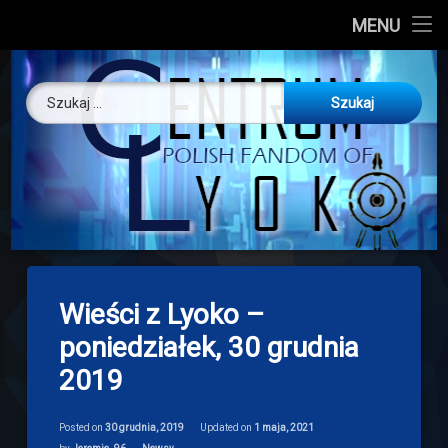
CL
MENU
Skip
About us
Centrum Ly
to
Szukaj:
content
O nas
Artykuły
Discord
Drogowskaz
Wieści z Lyoko –
Download
poniedziałek, 30 grudnia
2019
Posted on
30 grudnia, 2019
Updated on
1 maja, 2021
Categories: