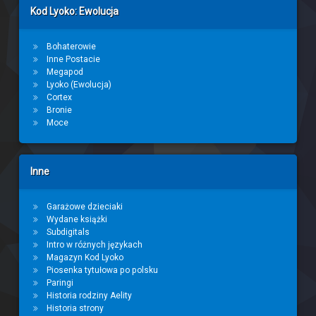
Kod Lyoko: Ewolucja
Bohaterowie
Inne Postacie
Megapod
Lyoko (Ewolucja)
Cortex
Bronie
Moce
Inne
Garażowe dzieciaki
Wydane książki
Subdigitals
Intro w różnych językach
Magazyn Kod Lyoko
Piosenka tytułowa po polsku
Paringi
Historia rodziny Aelity
Historia strony