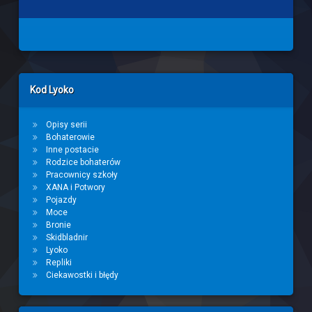
Left Sidebar
Kod Lyoko
Opisy serii
Bohaterowie
Inne postacie
Rodzice bohaterów
Pracownicy szkoły
XANA i Potwory
Pojazdy
Moce
Bronie
Skidbladnir
Lyoko
Repliki
Ciekawostki i błędy