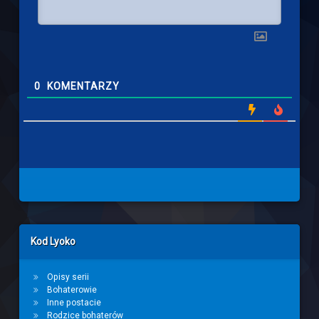
0
KOMENTARZY
Left Sidebar
Kod Lyoko
Opisy serii
Bohaterowie
Inne postacie
Rodzice bohaterów