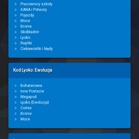
Pracownicy szkoły
XANA i Potwory
Pojazdy
Moce
Bronie
Skidbladnir
Lyoko
Repliki
Ciekawostki i błędy
Kod Lyoko: Ewolucja
Bohaterowie
Inne Postacie
Megapod
Lyoko (Ewolucja)
Cortex
Bronie
Moce