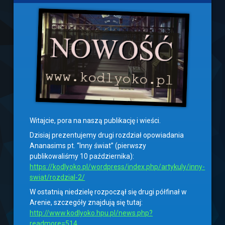
Witajcie, pora na naszą publikację i wieści.
Dzisiaj prezentujemy drugi rozdział opowiadania
Ananasims pt. “Inny świat” (pierwszy
publikowaliśmy 10 października):
https://kodlyoko.pl/wordpress/index.php/artykuly/inny-
swiat/rozdzial-2/
W ostatnią niedzielę rozpoczął się drugi półfinał w
Arenie, szczegóły znajdują się tutaj:
http://www.kodlyoko.hpu.pl/news.php?
readmore=514