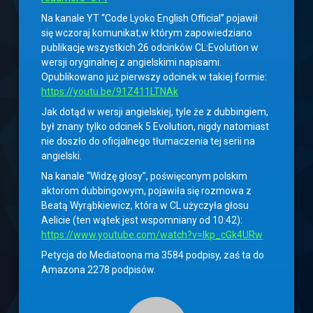
Na kanale YT “Code Lyoko English Official” pojawił
się wczoraj komunikat,w którym zapowiedziano
publikację wszystkich 26 odcinków CL:Evolution w
wersji oryginalnej z angielskimi napisami.
Opublikowano już pierwszy odcinek w takiej formie:
https://youtu.be/91Z411LTNAk
Jak dotąd w wersji angielskiej, tyle że z dubbingiem,
był znany tylko odcinek 5 Evolution, nigdy natomiast
nie doszło do oficjalnego tłumaczenia tej serii na
angielski.
Na kanale “Widzę głosy”, poświęconym polskim
aktorom dubbingowym, pojawiła się rozmowa z
Beatą Wyrąbkiewicz, która w CL użyczyła głosu
Aelicie (ten wątek jest wspomniany od 10:42):
https://www.youtube.com/watch?v=lkp_cGk4URw
Petycja do Mediatoona ma 3584 podpisy, zaś ta do
Amazona 2278 podpisów.