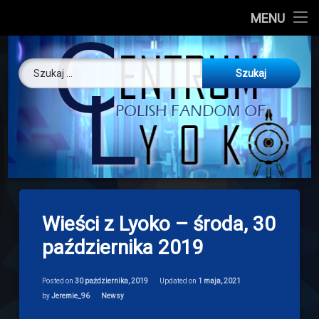
CL
MENU
Skip
About us
Centrum Ly
to
Szukaj:
content
O nas
Artykuły
Discord
Drogowskaz
Wieści z Lyoko – środa, 30
Download
października 2019
Posted on
30 października, 2019
Updated on
1 maja, 2021
Categories:
by
Jeremie_96
Newsy