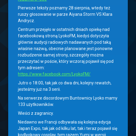
Pierwsze teksty poznamy 28 sierpnia, wtedy też
ruszy głosowanie w parze Aiyana Storm VS Klara
Andrycz.
Centrum przejęło w ostatnich dniach opiekę nad
facebookową stroną LyokoFM, kiedyś dotyczyła
głównie audycji radiowych nadawanych pod taką
właśnie nazwą, obecnie planowane jest ponowne
rozbudzenie samej strony, szczegóły można
przeczytać w poście, który wczoraj pojawił się pod
tym adresem:
https://www.facebook.com/LyokoFM/
Jutro o 18:00, tak jak co dwa dni, kolejny rewatch,
jesteśmy już na 3 serii.
Na serwerze discordowym Buntownicy Lyoko mamy
133 użytkowników.
Wieści z zagranicy.
Niedawno we Francji odbywała się kolejna edycja
Japan Expo, tak jak od kilku lat, tak i teraz pojawił się
kodlyokowy cosplay, tym razem Yumi w wersji