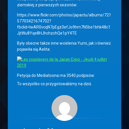
ziemskiej z pierwszych sezonów:
https://www.flickr.com/photos/japactu/albums/721
57703421674702?
fbclid=IwAR0vcqN7pEgz3efJo9hm7N5be1bhk48c1
JjtWu8Yqe8HJhchzchQe1pY4TE
Były obecne także inne wcielenia Yumi, jak i również
pojawiła się Aelita:
Petycja do Mediatoona ma 3540 podpisów.
To wszystko co przygotowaliśmy na dziś.