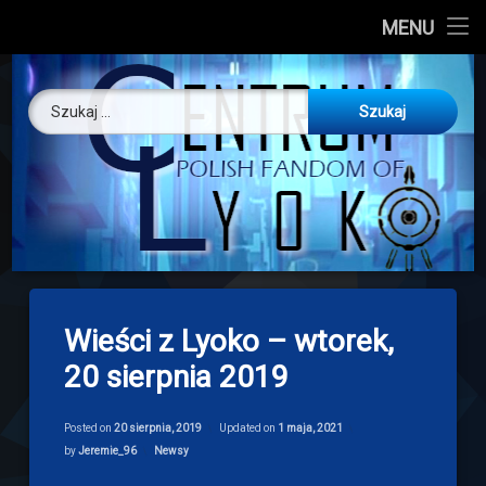
CL
MENU
Skip
About us
Centrum Ly
to
Szukaj:
content
O nas
Artykuły
Discord
Drogowskaz
Wieści z Lyoko – wtorek,
Download
20 sierpnia 2019
Posted on
20 sierpnia, 2019
Updated on
1 maja, 2021
Categories:
by
Jeremie_96
Newsy