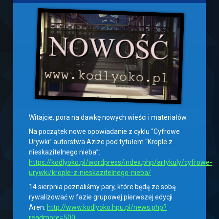
Witajcie, pora na dawkę nowych wieści i materiałów.
Na początek nowe opowiadanie z cyklu “Cyfrowe
Urywki” autorstwa Azize pod tytułem “Krople z
nieskazitelnego nieba”:
https://kodlyoko.pl/wordpress/index.php/artykuly/cyfrowe-
urywki/krople-z-nieskazitelnego-nieba/
14 sierpnia poznaliśmy pary, które będą ze sobą
rywalizować w fazie grupowej pierwszej edycji
Aren:
http://www.kodlyoko.hpu.pl/news.php?
readmore=500