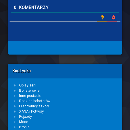
0
KOMENTARZY
Left Sidebar
Kod Lyoko
Opisy serii
Bohaterowie
Inne postacie
Rodzice bohaterów
Pracownicy szkoły
XANA i Potwory
Pojazdy
Moce
Bronie