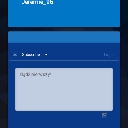
Jeremie_96
Subscribe
Login