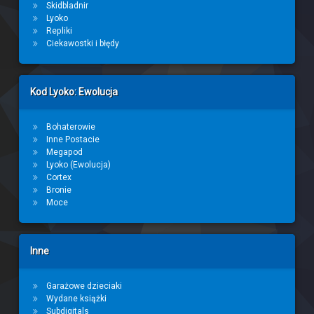
Skidbladnir
Lyoko
Repliki
Ciekawostki i błędy
Kod Lyoko: Ewolucja
Bohaterowie
Inne Postacie
Megapod
Lyoko (Ewolucja)
Cortex
Bronie
Moce
Inne
Garażowe dzieciaki
Wydane książki
Subdigitals