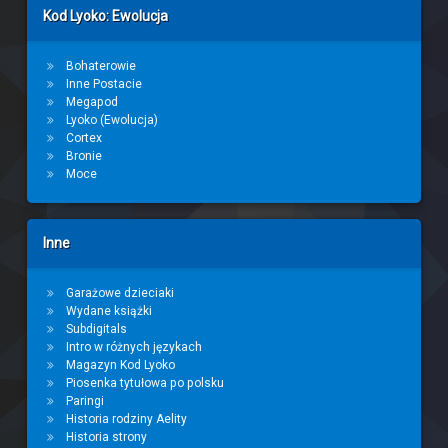
Kod Lyoko: Ewolucja
Bohaterowie
Inne Postacie
Megapod
Lyoko (Ewolucja)
Cortex
Bronie
Moce
Inne
Garażowe dzieciaki
Wydane książki
Subdigitals
Intro w różnych językach
Magazyn Kod Lyoko
Piosenka tytułowa po polsku
Paringi
Historia rodziny Aelity
Historia strony