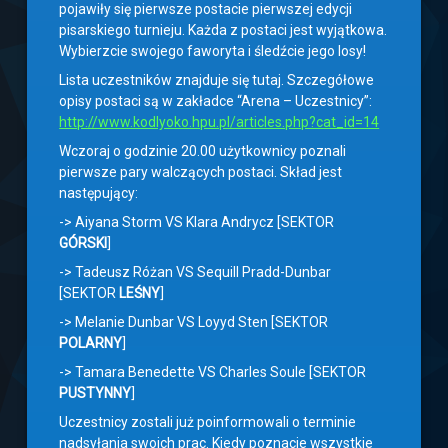
pojawiły się pierwsze postacie pierwszej edycji
pisarskiego turnieju. Każda z postaci jest wyjątkowa.
Wybierzcie swojego faworyta i śledźcie jego losy!
Lista uczestników znajduje się tutaj. Szczegółowe
opisy postaci są w zakładce “Arena – Uczestnicy”:
http://www.kodlyoko.hpu.pl/articles.php?cat_id=14
Wczoraj o godzinie 20.00 użytkownicy poznali
pierwsze pary walczących postaci. Skład jest
następujący:
-> Aiyana Storm VS Klara Andrycz [SEKTOR
GÓRSKI
]
-> Tadeusz Różan VS Sequill Pradd-Dunbar
[SEKTOR
LEŚNY
]
-> Melanie Dunbar VS Loyyd Sten [SEKTOR
POLARNY
]
-> Tamara Benedette VS Charles Soule [SEKTOR
PUSTYNNY
]
Uczestnicy zostali już poinformowali o terminie
nadsyłania swoich prac. Kiedy poznacie wszystkie