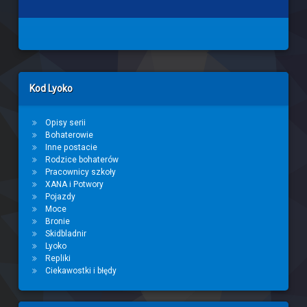
Left Sidebar
Kod Lyoko
Opisy serii
Bohaterowie
Inne postacie
Rodzice bohaterów
Pracownicy szkoły
XANA i Potwory
Pojazdy
Moce
Bronie
Skidbladnir
Lyoko
Repliki
Ciekawostki i błędy