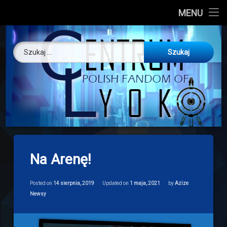
CL
MENU
Skip
About us
Centrum Ly
to
Szukaj:
content
O nas
Artykuły
Discord
Drogowskaz
Na Arenę!
Download
Posted on
14 sierpnia, 2019
Updated on
1 maja, 2021
by
Azize
Categories:
Newsy