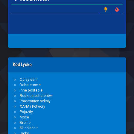
Left Sidebar
Kod Lyoko
Opisy serii
Bohaterowie
Inne postacie
Rodzice bohaterów
Pracownicy szkoły
XANA i Potwory
Pojazdy
Moce
Bronie
Skidbladnir
Lyoko