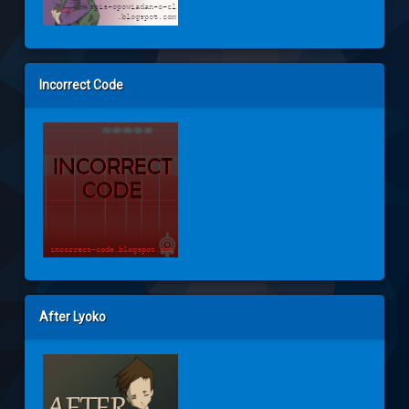
Incorrect Code
After Lyoko