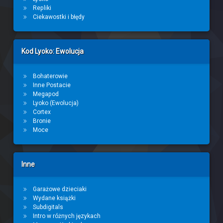
Repliki
Ciekawostki i błędy
Kod Lyoko: Ewolucja
Bohaterowie
Inne Postacie
Megapod
Lyoko (Ewolucja)
Cortex
Bronie
Moce
Inne
Garażowe dzieciaki
Wydane książki
Subdigitals
Intro w różnych językach