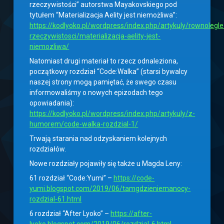
rzeczywistości” autorstwa Mayakovskiego pod
tytułem “Materializacja Aelity jest niemożliwa”:
https://kodlyoko.pl/wordpress/index.php/artykuly/rownolegle
rzeczywistosci/materializacja-aelity-jest-
niemozliwa/
Natomiast drugi materiał to rzecz odnaleziona,
początkowy rozdział “Code:Walka” (starsi bywalcy
naszej strony mogą pamiętać, że swego czasu
informowaliśmy o nowych epizodach tego
opowiadania):
https://kodlyoko.pl/wordpress/index.php/artykuly/z-
humorem/code-walka-rozdzial-1/
Trwają starania nad odzyskaniem kolejnych
rozdziałów.
Nowe rozdziały pojawiły się także u Magda Leny:
61 rozdział “Code:Yumi” –
https://code-
yumi.blogspot.com/2019/06/tamgdzieniemanocy-
rozdzial-61.html
6 rozdział “After Lyoko” –
https://after-