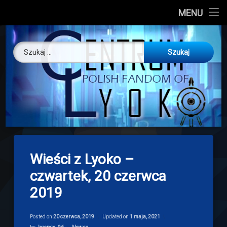
CL
MENU
Skip
About us
Centrum Ly
to
Szukaj:
content
O nas
Artykuły
Discord
Drogowskaz
Wieści z Lyoko –
Download
czwartek, 20 czerwca
2019
Posted on
20 czerwca, 2019
Updated on
1 maja, 2021
Categories: