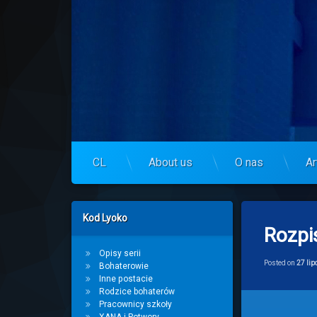
Skip
to
Centrum Lyoko
content
CL
About us
O nas
Ar
Left Sidebar
Kod Lyoko
Rozpi
Opisy serii
Posted on
27 lip
Bohaterowie
Inne postacie
Rodzice bohaterów
Pracownicy szkoły