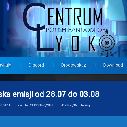
tykuły
Discord
Drogowskaz
Download
ska emisji od 28.07 do 03.08
Categories:
ca, 2014
Updated on
24 kwietnia, 2021
by
Jeremie_96
Newsy