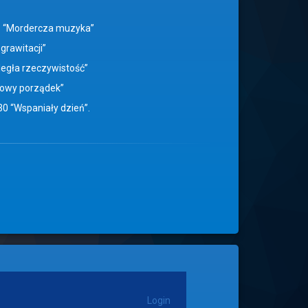
 18 “Mordercza muzyka”
grawitacji”
oległa rzeczywistość”
 “Nowy porządek”
30 “Wspaniały dzień”.
Login