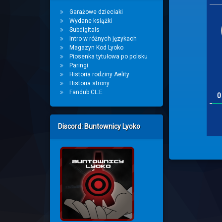
Garażowe dzieciaki
Wydane książki
Subdigitals
Intro w różnych językach
Magazyn Kod Lyoko
Piosenka tytułowa po polsku
Paringi
Historia rodziny Aelity
Historia strony
Fandub CL:E
0
Discord: Buntownicy Lyoko