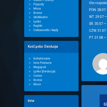
XANA i Potwory
Oto rozpiska
Pojazdy
Moce
PON. 28.07 
Bronie
WT. 29.07 — 
Skidbladnir
Lyoko
ŚR. 30.07 — 
Repliki
Ciekawostki i błędy
CZW. 31.07 —
PT. 01.08 — 
Kod Lyoko: Ewolucja
Bohaterowie
Inne Postacie
Megapod
Lyoko (Ewolucja)
Cortex
Bronie
Moce
Inne