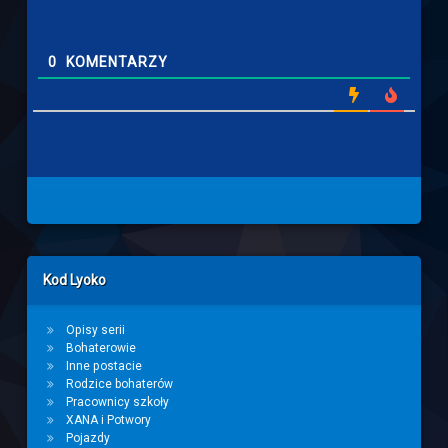
0
KOMENTARZY
Left Sidebar
Kod Lyoko
Opisy serii
Bohaterowie
Inne postacie
Rodzice bohaterów
Pracownicy szkoły
XANA i Potwory
Pojazdy