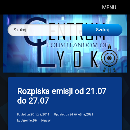
CL
MENU
Skip
About us
Centrum Ly
to
Szukaj:
content
O nas
Artykuły
Discord
Drogowskaz
Rozpiska emisji od 21.07
Download
do 27.07
Posted on
20 lipca, 2014
Updated on
24 kwietnia, 2021
Categories:
by
Jeremie_96
Newsy