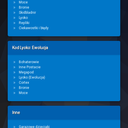
Moce
Bronie
Skidbladnir
Lyoko
Repliki
Ciekawostki i błędy
Kod Lyoko: Ewolucja
Bohaterowie
Inne Postacie
Megapod
Lyoko (Ewolucja)
Cortex
Bronie
Moce
Inne
Garażowe dzieciaki