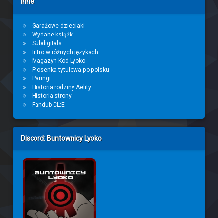
Inne
Garażowe dzieciaki
Wydane książki
Subdigitals
Intro w różnych językach
Magazyn Kod Lyoko
Piosenka tytułowa po polsku
Paringi
Historia rodziny Aelity
Historia strony
Fandub CL:E
Discord: Buntownicy Lyoko