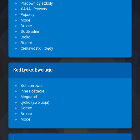
Pracownicy szkoły
XANA i Potwory
Pojazdy
Moce
Bronie
Skidbladnir
Lyoko
Repliki
Ciekawostki i błędy
Kod Lyoko: Ewolucja
Bohaterowie
Inne Postacie
Megapod
Lyoko (Ewolucja)
Cortex
Bronie
Moce