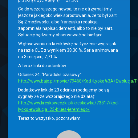
przechytrzyć Xanę” (P – 21:30)
Co do wczorajszego newsa, to nie otrzymaliśmy
jeszcze jakiegokolwiek sprostowania, że to był żart.
Są 2 możliwości: albo francuska redakcja
zapomniała napisać dementi, albo to nie był żart.
Sytuację będziemy obserwować na bieżąco.
W głosowaniu na kreskówkę na życzenie wygra jak
na razie CL:E z wynikiem 38,30 %. Seria animowana
na 3 miejscu, 7,71 %.
A teraz linki do odcinków.
Odcinek 24, “Paradoks czasowy”:
http://www.baje.pl/movie/79468/Kod+Lyoko%3A+Ewolucja/
Dodatkowy link do 23 odcinka (podajemy, bo są
sygnały że ze wczorajszego nie działa):
http://www.kreskoweczki.pl/kreskowka/73817/kod-
lyoko-ewolucja_23-blues-jeremiego/
Teraz to wszystko, pozdrawiam.