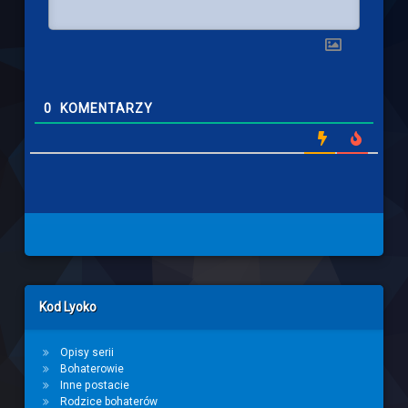
0
KOMENTARZY
Left Sidebar
Kod Lyoko
Opisy serii
Bohaterowie
Inne postacie
Rodzice bohaterów