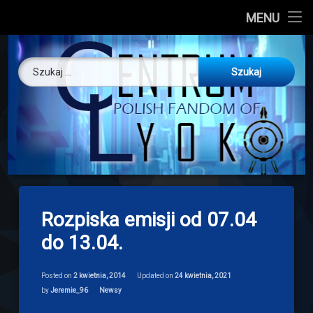
CL
MENU
Skip
About us
Centrum Ly
to
Szukaj:
content
O nas
Artykuły
Discord
Drogowskaz
Rozpiska emisji od 07.04
Download
do 13.04.
Posted on
2 kwietnia, 2014
Updated on
24 kwietnia, 2021
Categories:
by
Jeremie_96
Newsy