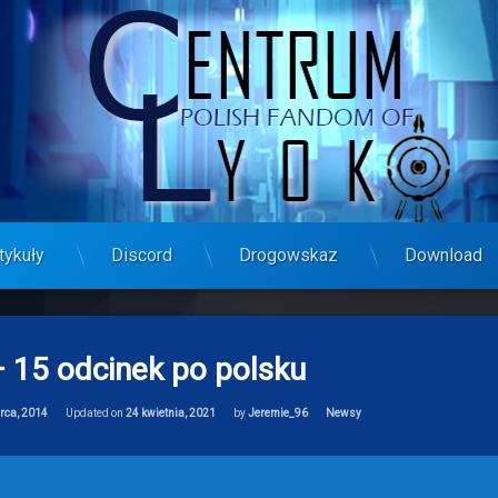
tykuły
Discord
Drogowskaz
Download
– 15 odcinek po polsku
Categories:
rca, 2014
Updated on
24 kwietnia, 2021
by
Jeremie_96
Newsy