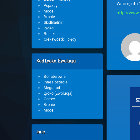
XANA i Potwory
Witam, oto 
Pojazdy
Moce
http://www
Bronie
Skidbladnir
Lyoko
Repliki
Ciekawostki i błędy
Kod Lyoko: Ewolucja
Bohaterowie
Inne Postacie
Megapod
Lyoko (Ewolucja)
Cortex
Bronie
Moce
Inne