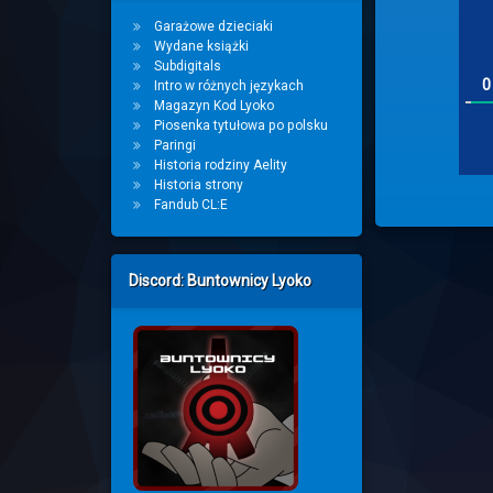
Garażowe dzieciaki
Wydane książki
Subdigitals
0
Intro w różnych językach
Magazyn Kod Lyoko
Piosenka tytułowa po polsku
Paringi
Historia rodziny Aelity
Historia strony
Fandub CL:E
Discord: Buntownicy Lyoko