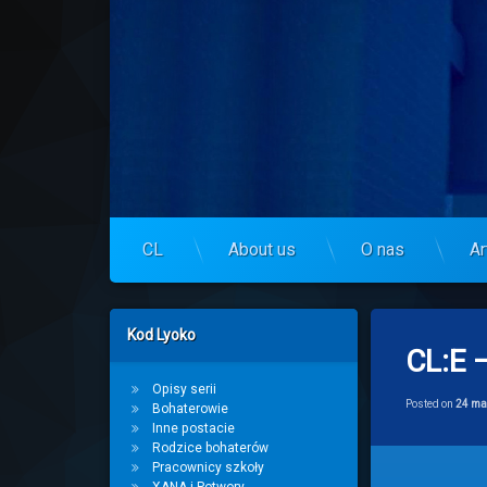
Skip
to
Centrum Lyoko
content
CL
About us
O nas
Ar
Left Sidebar
Kod Lyoko
CL:E 
Opisy serii
Posted on
24 ma
Bohaterowie
Inne postacie
Rodzice bohaterów
Pracownicy szkoły