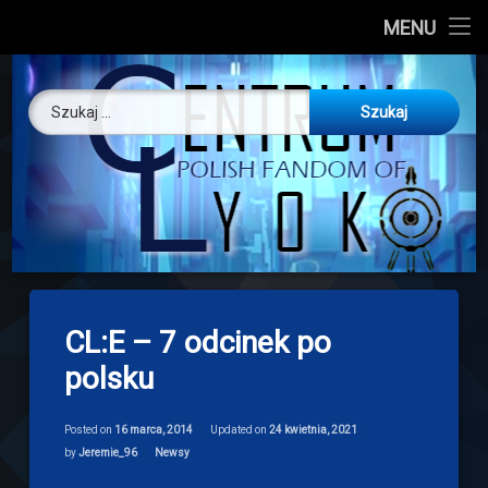
CL
MENU
Skip
About us
Centrum Ly
to
Szukaj:
content
O nas
Artykuły
Discord
Drogowskaz
CL:E – 7 odcinek po
Download
polsku
Posted on
16 marca, 2014
Updated on
24 kwietnia, 2021
Categories:
by
Jeremie_96
Newsy