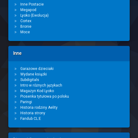
Inne Postacie
Megapod
Lyoko (Ewolucja)
Cortex
Bronie
Moce
Inne
Garażowe dzieciaki
Wydane książki
Subdigitals
Intro w różnych językach
Magazyn Kod Lyoko
Piosenka tytułowa po polsku
Paringi
Historia rodziny Aelity
Historia strony
Fandub CL:E