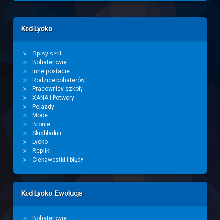
Left Sidebar
Kod Lyoko
Opisy serii
Bohaterowie
Inne postacie
Rodzice bohaterów
Pracownicy szkoły
XANA i Potwory
Pojazdy
Moce
Bronie
Skidbladnir
Lyoko
Repliki
Ciekawostki i błędy
Kod Lyoko: Ewolucja
Bohaterowie