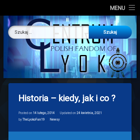
CL
MENU
Skip
About us
Centrum Ly
to
Szukaj:
content
O nas
Artykuły
Discord
Drogowskaz
Historia – kiedy, jak i co ?
Download
Posted on
14 lutego, 2014
Updated on
24 kwietnia, 2021
Categories:
by
TheLyokoFan19
Newsy