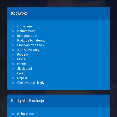
Left Sidebar
Kod Lyoko
Opisy serii
Bohaterowie
Inne postacie
Rodzice bohaterów
Pracownicy szkoły
XANA i Potwory
Pojazdy
Moce
Bronie
Skidbladnir
Lyoko
Repliki
Ciekawostki i błędy
Kod Lyoko: Ewolucja
Bohaterowie