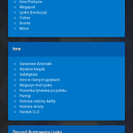
Inne Postacie
Megapod
Lyoko (Ewolucja)
Cortex
Bronie
Moce
Inne
Garażowe dzieciaki
Wydane książki
Subdigitals
Intro w różnych językach
Magazyn Kod Lyoko
Piosenka tytułowa po polsku
Paringi
Historia rodziny Aelity
Historia strony
Fandub CL:E
Discord: Buntownicy Lyoko