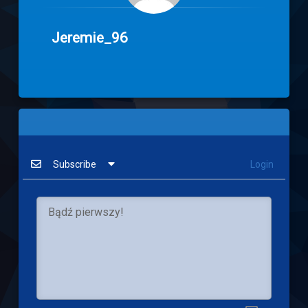
Jeremie_96
Subscribe
Login