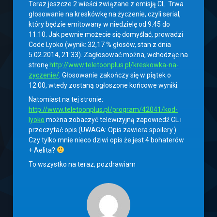
Teraz jeszcze 2 wieści związane z emisją CL. Trwa
głosowanie na kreskówkę na życzenie, czyli serial,
który będzie emitowany w niedzielę od 9:45 do
11:10. Jak pewnie możecie się domyślać, prowadzi
Code Lyoko (wynik: 32,17 % głosów, stan z dnia
5.02.2014, 21:33). Zagłosować można, wchodząc na
stronę
http://www.teletoonplus.pl/kreskowka-na-
zyczenie/
. Głosowanie zakończy się w piątek o
12:00, wtedy zostaną ogłoszone końcowe wyniki.
Natomiast na tej stronie:
http://www.teletoonplus.pl/program/42041/kod-
lyoko
można zobaczyć telewizyjną zapowiedź CL i
przeczytać opis (UWAGA: Opis zawiera spoilery.).
Czy tylko mnie nieco dziwi opis że jest 4 bohaterów
+ Aelita?
To wszystko na teraz, pozdrawiam