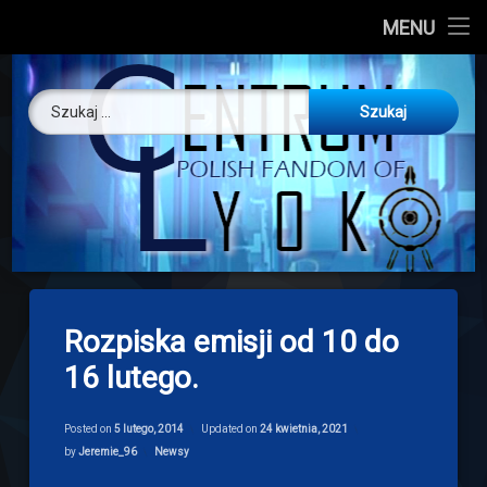
CL
MENU
Skip
About us
Centrum Ly
to
Szukaj:
content
O nas
Artykuły
Discord
Drogowskaz
Rozpiska emisji od 10 do
Download
16 lutego.
Posted on
5 lutego, 2014
Updated on
24 kwietnia, 2021
Categories:
by
Jeremie_96
Newsy