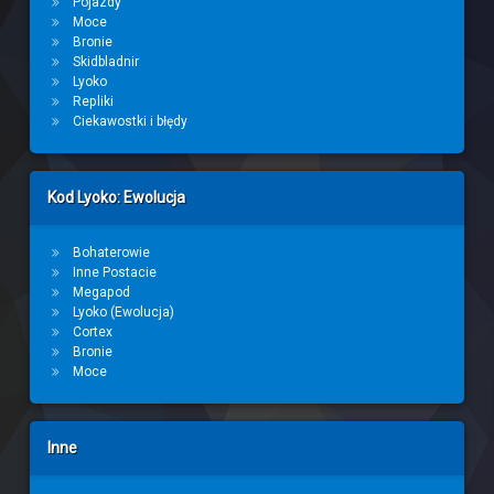
Pojazdy
Moce
Bronie
Skidbladnir
Lyoko
Repliki
Ciekawostki i błędy
Kod Lyoko: Ewolucja
Bohaterowie
Inne Postacie
Megapod
Lyoko (Ewolucja)
Cortex
Bronie
Moce
Inne