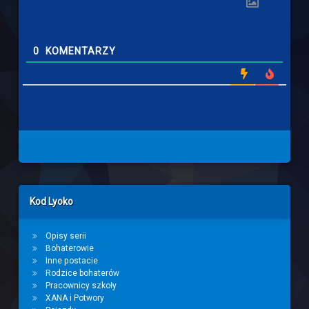
0
KOMENTARZY
Left Sidebar
Kod Lyoko
Opisy serii
Bohaterowie
Inne postacie
Rodzice bohaterów
Pracownicy szkoły
XANA i Potwory