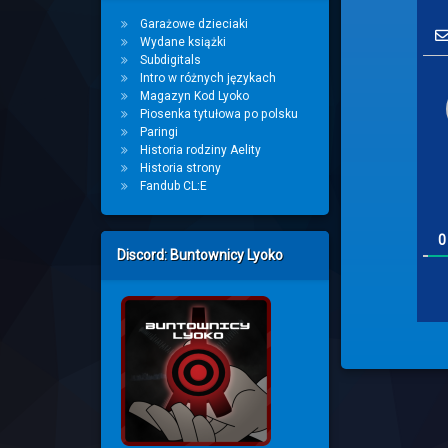
Garażowe dzieciaki
Wydane książki
Subdigitals
Intro w różnych językach
Magazyn Kod Lyoko
Piosenka tytułowa po polsku
Paringi
Historia rodziny Aelity
Historia strony
Fandub CL:E
0
Discord: Buntownicy Lyoko