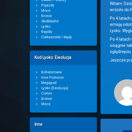
XANA i Potwory
Witam. Dziś
Pojazdy
wróciło do 
Moce
Bronie
Po 4 latach
Skidbladnir
emisję odci
Lyoko
Lyoko. Wygl
Repliki
Ciekawostki i błędy
Po 4 latach
osiągnie ta
oglądnięciu 
Kod Lyoko: Ewolucja
Jeszcze prz
Bohaterowie
Inne Postacie
Megapod
Lyoko (Ewolucja)
Cortex
Bronie
Moce
Inne