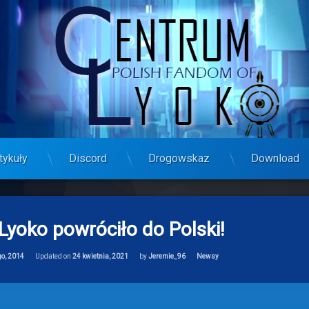
tykuły
Discord
Drogowskaz
Download
Lyoko powróciło do Polski!
Categories:
go, 2014
Updated on
24 kwietnia, 2021
by
Jeremie_96
Newsy