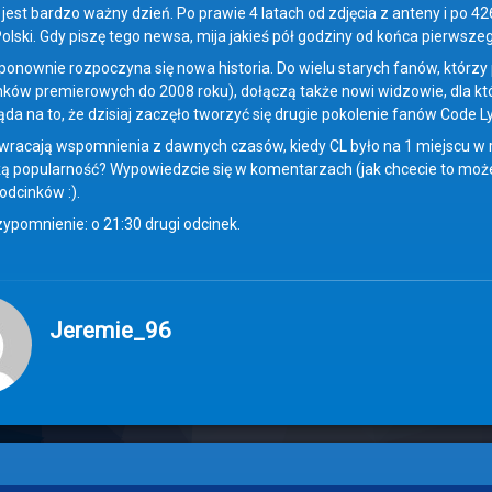
 jest bardzo ważny dzień. Po prawie 4 latach od zdjęcia z anteny i po 
Polski. Gdy piszę tego newsa, mija jakieś pół godziny od końca pierwsze
 ponownie rozpoczyna się nowa historia. Do wielu starych fanów, którzy
nków premierowych do 2008 roku), dołączą także nowi widzowie, dla kt
ąda na to, że dzisiaj zaczęło tworzyć się drugie pokolenie fanów Code L
 wracają wspomnienia z dawnych czasów, kiedy CL było na 1 miejscu w r
ką popularność? Wypowiedzcie się w komentarzach (jak chcecie to moż
odcinków :).
ypomnienie: o 21:30 drugi odcinek.
Jeremie_96