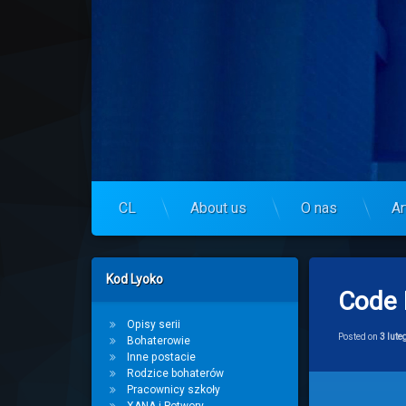
Skip
to
Centrum Lyoko
content
CL
About us
O nas
Ar
Left Sidebar
Kod Lyoko
Code 
Opisy serii
Posted on
3 lute
Bohaterowie
Inne postacie
Rodzice bohaterów
Pracownicy szkoły