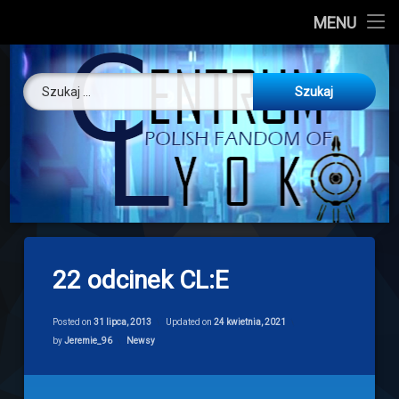
CL
MENU
Skip
About us
Centrum Ly
to
Szukaj:
content
O nas
Artykuły
Discord
Drogowskaz
22 odcinek CL:E
Download
Posted on
31 lipca, 2013
Updated on
24 kwietnia, 2021
Categories:
by
Jeremie_96
Newsy