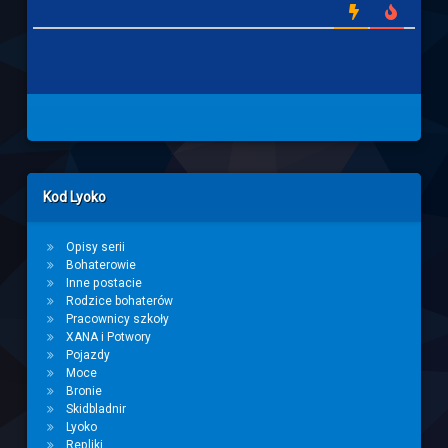
Left Sidebar
Kod Lyoko
Opisy serii
Bohaterowie
Inne postacie
Rodzice bohaterów
Pracownicy szkoły
XANA i Potwory
Pojazdy
Moce
Bronie
Skidbladnir
Lyoko
Repliki