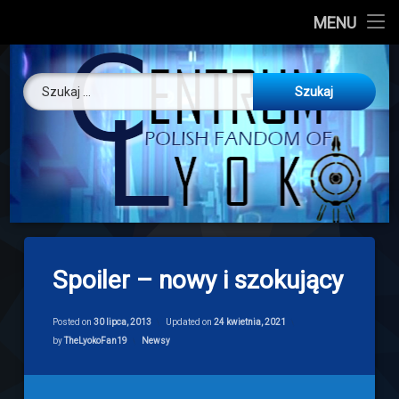
CL
MENU
Skip
About us
Centrum Ly
to
Szukaj:
content
O nas
Artykuły
Discord
Drogowskaz
Spoiler – nowy i szokujący
Download
Posted on
30 lipca, 2013
Updated on
24 kwietnia, 2021
Categories:
by
TheLyokoFan19
Newsy