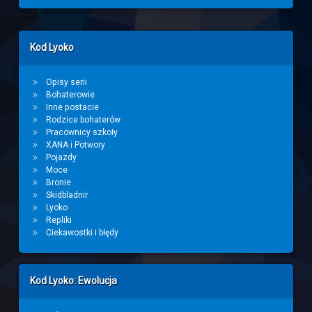
Left Sidebar
Kod Lyoko
Opisy serii
Bohaterowie
Inne postacie
Rodzice bohaterów
Pracownicy szkoły
XANA i Potwory
Pojazdy
Moce
Bronie
Skidbladnir
Lyoko
Repliki
Ciekawostki i błędy
Kod Lyoko: Ewolucja