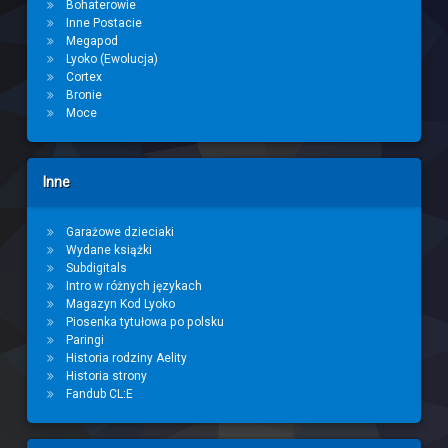
Bohaterowie
Inne Postacie
Megapod
Lyoko (Ewolucja)
Cortex
Bronie
Moce
Inne
Garażowe dzieciaki
Wydane książki
Subdigitals
Intro w różnych językach
Magazyn Kod Lyoko
Piosenka tytułowa po polsku
Paringi
Historia rodziny Aelity
Historia strony
Fandub CL:E