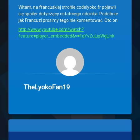
Witam, na francuskiej stronie codelyoko.fr pojawił
się spoiler dotyczący ostatniego odcinka. Podobnie
jak Francuzi prosimy tego nie komentować. Oto on
http://www.youtube.com/watch?
feature=player_embedded&v=FqYvZuLipWgLink
TheLyokoFan19