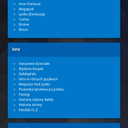
Inne Postacie
Megapod
Lyoko (Ewolucja)
Cortex
Bronie
Moce
Inne
Garażowe dzieciaki
Wydane książki
Subdigitals
Intro w różnych językach
Magazyn Kod Lyoko
Piosenka tytułowa po polsku
Paringi
Historia rodziny Aelity
Historia strony
Fandub CL:E