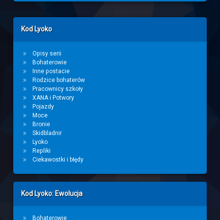
Left Sidebar
Kod Lyoko
Opisy serii
Bohaterowie
Inne postacie
Rodzice bohaterów
Pracownicy szkoły
XANA i Potwory
Pojazdy
Moce
Bronie
Skidbladnir
Lyoko
Repliki
Ciekawostki i błędy
Kod Lyoko: Ewolucja
Bohaterowie