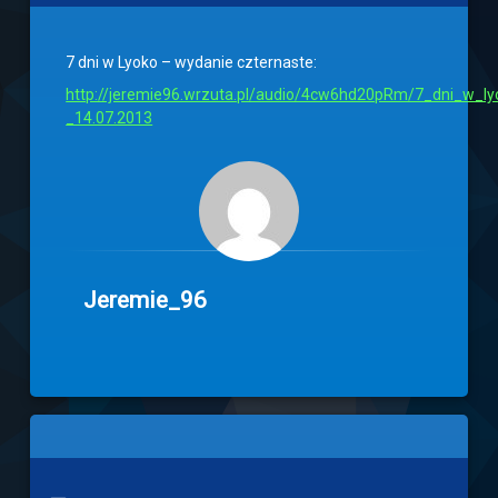
7 dni w Lyoko – wydanie czternaste:
http://jeremie96.wrzuta.pl/audio/4cw6hd20pRm/7_dni_w_ly
_14.07.2013
Jeremie_96