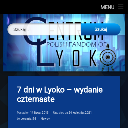
CL
MENU
Skip
About us
Centrum Ly
to
Szukaj:
content
O nas
Artykuły
Discord
Drogowskaz
7 dni w Lyoko – wydanie
Download
czternaste
Posted on
14 lipca, 2013
Updated on
24 kwietnia, 2021
Categories:
by
Jeremie_96
Newsy