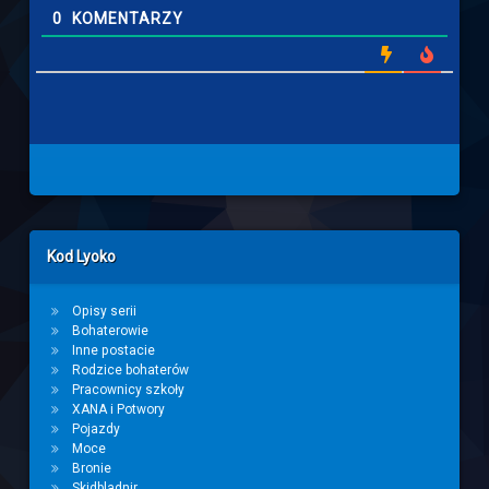
0
KOMENTARZY
Left Sidebar
Kod Lyoko
Opisy serii
Bohaterowie
Inne postacie
Rodzice bohaterów
Pracownicy szkoły
XANA i Potwory
Pojazdy
Moce
Bronie
Skidbladnir