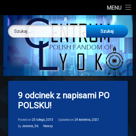
CL
MENU
Skip
About us
Centrum Ly
to
Szukaj:
content
O nas
Artykuły
Discord
Drogowskaz
9 odcinek z napisami PO
Download
POLSKU!
Posted on
25 lutego, 2013
Updated on
24 kwietnia, 2021
Categories:
by
Jeremie_96
Newsy