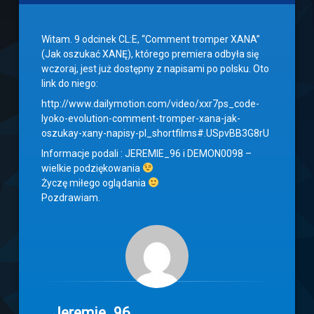
Witam. 9 odcinek CL:E, “Comment tromper XANA”
(Jak oszukać XANĘ), którego premiera odbyła się
wczoraj, jest już dostępny z napisami po polsku. Oto
link do niego:
http://www.dailymotion.com/video/xxr7ps_code-
lyoko-evolution-comment-tromper-xana-jak-
oszukay-xany-napisy-pl_shortfilms#.USpvBB3G8rU
Informacje podali : JEREMIE_96 i DEMON0098 –
wielkie podziękowania
Życzę miłego oglądania
Pozdrawiam.
Jeremie_96