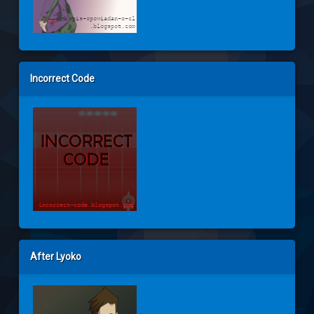
Incorrect Code
After Lyoko