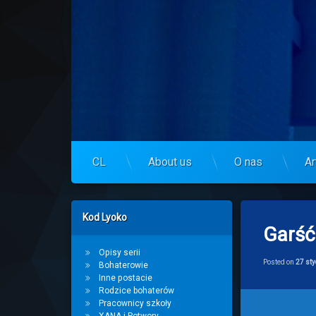
Skip
to
Centrum Lyoko
content
CL
About us
O nas
Ar
Left Sidebar
Kod Lyoko
Garść
Opisy serii
Posted on
27 sty
Bohaterowie
Inne postacie
Rodzice bohaterów
Pracownicy szkoły