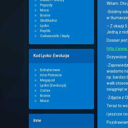
XANA i Potwory
Witam. Oto p
Pojazdy
Moce
-Siódmy odc
Bronie
w tłumaczen
Skidbladnir
Lyoko
– Z okazji 
Repliki
Jedną z nic
Ciekawostki i błędy
Dossier jes
http://www.
Kod Lyoko: Ewolucja
Oczywiście 
-Zapowiedzi
Bohaterowie
wiadomo na 
Inne Postacie
np. bardzo 
Megapod
walk stosow
Lyoko (Ewolucja)
osiągnięć w
Cortex
Bronie
-Zdjęcia z C
Moce
Teraz to ws
I jeszcze c
Inne
Pozdrawia