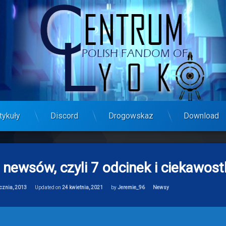
tykuły
Discord
Drogowskaz
Download
 newsów, czyli 7 odcinek i ciekawost
Categories:
cznia, 2013
Updated on
24 kwietnia, 2021
by
Jeremie_96
Newsy