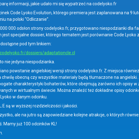
arę informacji, jakie udało mi się wypatrzeć na codelyoko.fr
inek Code Lyoko:Evolution, którego premiera jest zaplanowana na 9 lut
iu na polski “Odliczanie”.
5 000 000 odsłon strony codelyoko.fr, przygotowano niespodzianki dla fa
h jest specjalne dossier, którego tematem jest porównanie Code Lyoko z
t dostępne pod tym linkiem:
codelyoko.fr/dossiers/adaptationcle.cl
to nie jedyna niespodzianka.
ano powstanie angielskiej wersji strony codelyoko.fr. Z miejsca również
chwilę obecną czy wszystkie materiały będą tłumaczone na angielski. A
bogate charakterystyki bohaterów, które obejmują zarówno ich opisy w ży
anych w wirtualnym świecie. Można znaleźć też dokładne opisy odcinkó
 Lyoko w danym odcinku.
L:E są w wyższej rozdzielczości i jakości.
zystko, ale na jutro są zapowiedziane kolejne atrakcje, o których równi
oś: Mamy już 100 odcinków KL!
m.