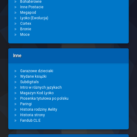
Bohaterowie
Inne Postacie
Megapod
Lyoko (Ewolucja)
Cortex
Bronie
Moce
Inne
Garażowe dzieciaki
Wydane książki
Subdigitals
Intro w różnych językach
Magazyn Kod Lyoko
Piosenka tytułowa po polsku
Paringi
Historia rodziny Aelity
Historia strony
Fandub CL:E