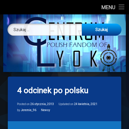
CL
MENU
Skip
About us
Centrum Ly
to
Szukaj:
content
O nas
Artykuły
Discord
Drogowskaz
4 odcinek po polsku
Download
Posted on
26 stycznia, 2013
Updated on
24 kwietnia, 2021
Categories:
by
Jeremie_96
Newsy