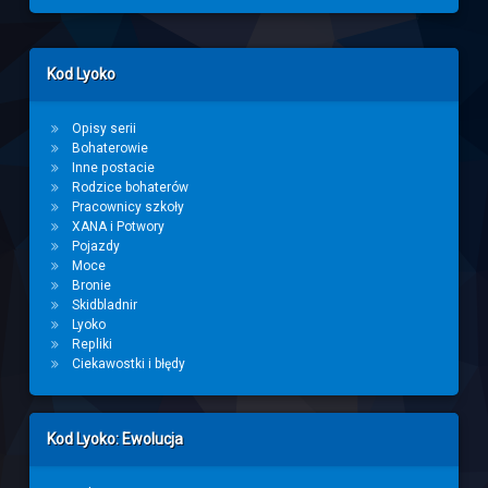
Left Sidebar
Kod Lyoko
Opisy serii
Bohaterowie
Inne postacie
Rodzice bohaterów
Pracownicy szkoły
XANA i Potwory
Pojazdy
Moce
Bronie
Skidbladnir
Lyoko
Repliki
Ciekawostki i błędy
Kod Lyoko: Ewolucja