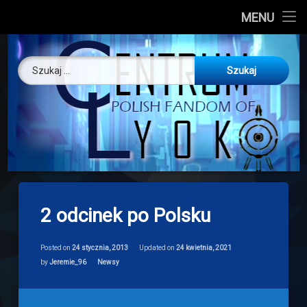
CL
MENU
Skip
About us
Centrum Ly
to
Szukaj:
content
O nas
Artykuły
Discord
Drogowskaz
2 odcinek po Polsku
Download
Posted on
24 stycznia, 2013
Updated on
24 kwietnia, 2021
Categories:
by
Jeremie_96
Newsy