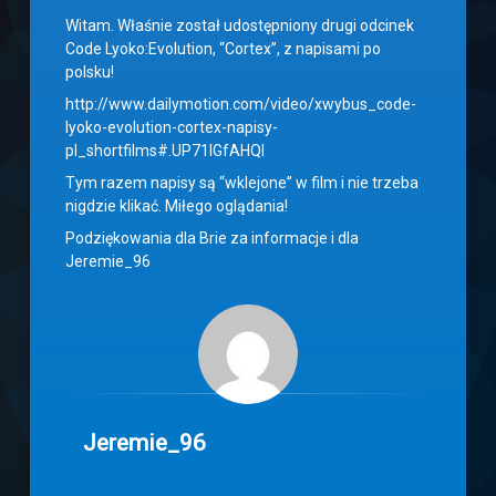
Witam. Właśnie został udostępniony drugi odcinek
Code Lyoko:Evolution, “Cortex”, z napisami po
polsku!
http://www.dailymotion.com/video/xwybus_code-
lyoko-evolution-cortex-napisy-
pl_shortfilms#.UP71lGfAHQI
Tym razem napisy są “wklejone” w film i nie trzeba
nigdzie klikać. Miłego oglądania!
Podziękowania dla Brie za informacje i dla
Jeremie_96
Jeremie_96