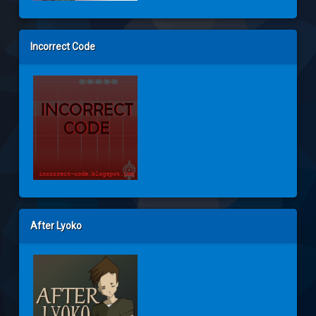
Incorrect Code
After Lyoko