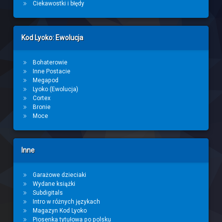
Ciekawostki i błędy
Kod Lyoko: Ewolucja
Bohaterowie
Inne Postacie
Megapod
Lyoko (Ewolucja)
Cortex
Bronie
Moce
Inne
Garażowe dzieciaki
Wydane książki
Subdigitals
Intro w różnych językach
Magazyn Kod Lyoko
Piosenka tytułowa po polsku