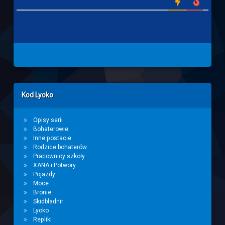
Left Sidebar
Kod Lyoko
Opisy serii
Bohaterowie
Inne postacie
Rodzice bohaterów
Pracownicy szkoły
XANA i Potwory
Pojazdy
Moce
Bronie
Skidbladnir
Lyoko
Repliki