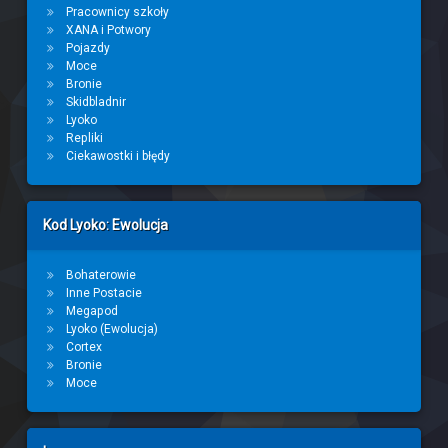
Pracownicy szkoły
XANA i Potwory
Pojazdy
Moce
Bronie
Skidbladnir
Lyoko
Repliki
Ciekawostki i błędy
Kod Lyoko: Ewolucja
Bohaterowie
Inne Postacie
Megapod
Lyoko (Ewolucja)
Cortex
Bronie
Moce