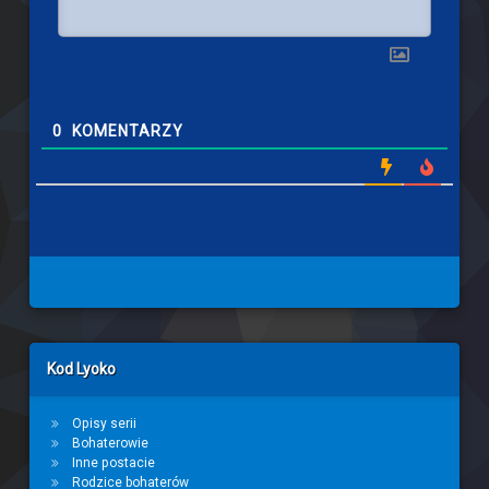
0
KOMENTARZY
Left Sidebar
Kod Lyoko
Opisy serii
Bohaterowie
Inne postacie
Rodzice bohaterów