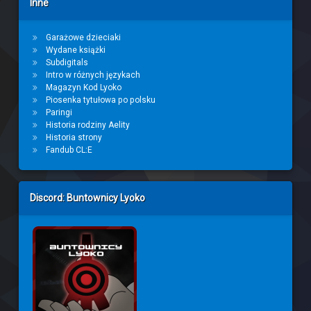
Inne
Garażowe dzieciaki
Wydane książki
Subdigitals
Intro w różnych językach
Magazyn Kod Lyoko
Piosenka tytułowa po polsku
Paringi
Historia rodziny Aelity
Historia strony
Fandub CL:E
Discord: Buntownicy Lyoko