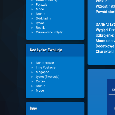
XANA i Potwory
Wiek:
21
Pojazdy
Wzrost:
183
Moce
Powód start
Bronie
Skidbladnir
Lyoko
DANE “Z LY
Repliki
Wygląd:
Przy
Ciekawostki i błędy
Uzbrojenie:
Moce:
uderz
Dodatkowe 
Kod Lyoko: Ewolucja
Charakter:
h
Bohaterowie
Inne Postacie
Megapod
Lyoko (Ewolucja)
Cortex
Bronie
Moce
Inne