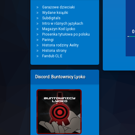
Garażowe dzieciaki
Wydane książki
Subdigitals
Intro w różnych językach
Magazyn Kod Lyoko
0
Piosenka tytułowa po polsku
Paringi
Historia rodziny Aelity
Historia strony
Fandub CL:E
Discord: Buntownicy Lyoko