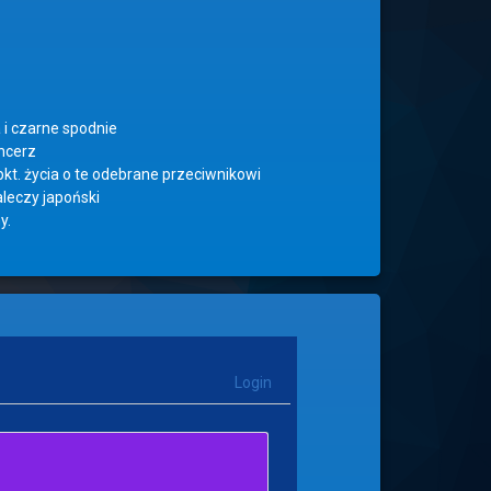
 i czarne spodnie
ncerz
kt. życia o te odebrane przeciwnikowi
aleczy japoński
y.
Login