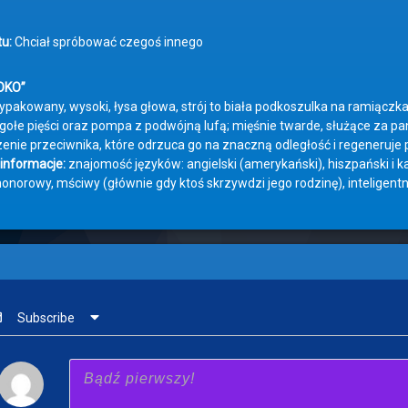
u:
Chciał spróbować czegoś innego
OKO”
pakowany, wysoki, łysa głowa, strój to biała podkoszulka na ramiączka
gołe pięści oraz pompa z podwójną lufą; mięśnie twarde, służące za pa
enie przeciwnika, które odrzuca go na znaczną odległość i regeneruje p
informacje:
znajomość języków: angielski (amerykański), hiszpański i k
onorowy, mściwy (głównie gdy ktoś skrzywdzi jego rodzinę), inteligentn
Subscribe