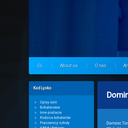
Skip
to
Centrum Lyoko
content
CL
About us
O nas
Ar
Left Sidebar
Kod Lyoko
Domin
Opisy serii
Bohaterowie
Inne postacie
Rodzice bohaterów
Pracownicy szkoły
Dominic Tor