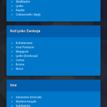
Skidbladnir
Lyoko
Repliki
Ciekawostki i błędy
Kod Lyoko: Ewolucja
Bohaterowie
Inne Postacie
Megapod
Lyoko (Ewolucja)
Cortex
Bronie
Moce
Inne
Garażowe dzieciaki
Wydane książki
Subdigitals