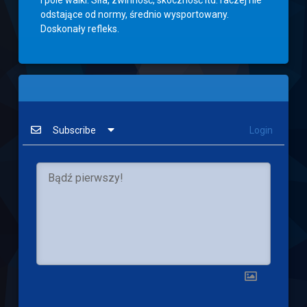
i pole walki. Siła, zwinność, skoczność itd. raczej nie
odstające od normy, średnio wysportowany.
Doskonały refleks.
Subscribe
Login