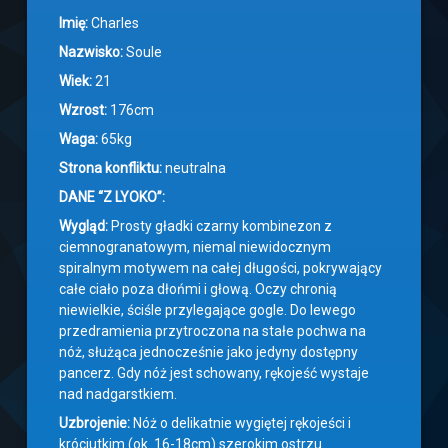
Imię:
Charles
Nazwisko:
Soule
Wiek:
21
Wzrost:
176cm
Waga:
65kg
Strona konfliktu:
neutralna
DANE “Z LYOKO”:
Wygląd
:
Prosty gładki czarny kombinezon z
ciemnogranatowym, niemal niewidocznym
spiralnym motywem na całej długości, pokrywający
całe ciało poza dłońmi i głową. Oczy chronią
niewielkie, ściśle przylegające gogle. Do lewego
przedramienia przytroczona na stałe pochwa na
nóż, służąca jednocześnie jako jedyny dostępny
pancerz. Gdy nóż jest schowany, rękojeść wystaje
nad nadgarstkiem.
Uzbrojenie:
Nóż o delikatnie wygiętej rękojeści i
króciutkim (ok. 16-18cm) szerokim ostrzu