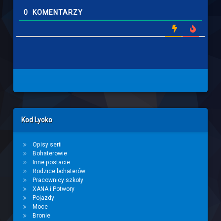
0
KOMENTARZY
Left Sidebar
Kod Lyoko
Opisy serii
Bohaterowie
Inne postacie
Rodzice bohaterów
Pracownicy szkoły
XANA i Potwory
Pojazdy
Moce
Bronie