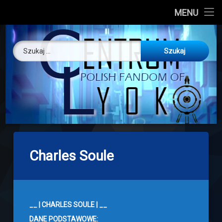
CL
MENU
Skip
About us
Centrum Ly
to
Szukaj:
content
O nas
Artykuły
Discord
Drogowskaz
Charles Soule
Download
__ | CHARLES SOULE | __
DANE PODSTAWOWE: