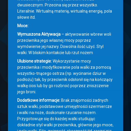
dwusiecznym. Przecina się przez wszystko.
Literalnie. Wirtualną materię, wirtualną energię, pola
siłowe itd.
Moce:
Wymuszona Aktywacja
– aktywowanie wbrew woli
przeciwnika jego własnej mocy poprzez
wymówienie jej nazwy. Dowolna ilość użyć. Styl
walki: W bliskim kontakcie lub rzut nożem
Ulubione strategie:
Wykorzystanie mocy
przeciwnika i modyfikowanie pola walki za pomocą
wszystko-tnącego ostrza (np. wycinanie dziur w
podłożu) tak, by przeciwnik odsłonił się na kończący
walkę cios lub by go rozbroić poprzez zniszczenie
jego broni.
Dodatkowe informacje:
Brak znajomości żadnych
sztuk walki, podstawowe umiejętności szermiercze
i walki na noże, doskonałe rzucanie nożem.
Przygotowuje się do każdej walki studiując
dokładnie styl walki przeciwnika, głównie jego moce,