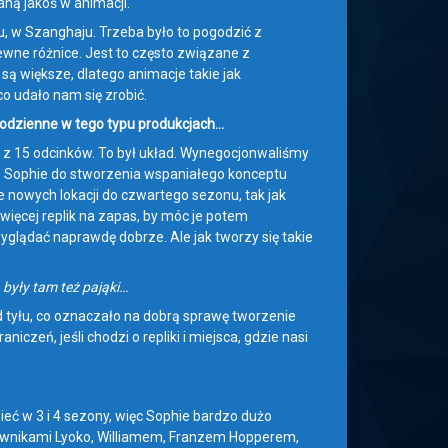
aną jakoś w animacji.
diu, w Szanghaju. Trzeba było to pogodzić z
pewne różnice. Jest to często związane z
ą większe, dlatego animacje takie jak
o udało nam się zrobić.
codzienne w tego typu produkcjach…
z 15 odcinków. To był układ. Wynegocjonwaliśmy
o Sophie do stworzenia wspaniałego konceptu
 nowych lokacji do czwartego sezonu, tak jak
więcej replik na zapas, by móc je potem
yglądać naprawdę dobrze. Ale jak tworzy się takie
 były tam też pająki…
d tyłu, co oznaczało na dobrą sprawę tworzenie
czeń, jeśli chodzi o repliki i miejsca, gdzie nasi
ć w 3 i 4 sezony, więc Sophie bardzo dużo
ojownikami Lyoko, Williamem, Franzem Hopperem,