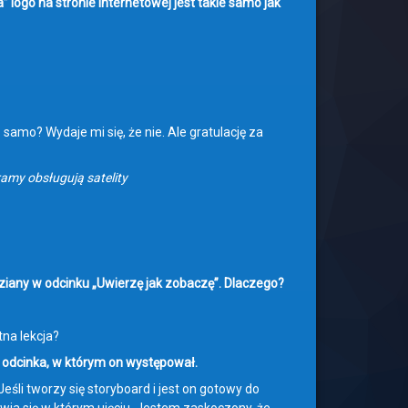
 logo na stronie internetowej jest takie samo jak
to samo? Wydaje mi się, że nie. Ale gratulację za
amy obsługują satelity
dziany w odcinku „Uwierzę jak zobaczę”. Dlaczego?
tna lekcja?
go odcinka, w którym on występował.
eśli tworzy się storyboard i jest on gotowy do