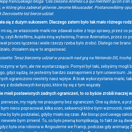
ekipę francuskiego bloga “Ces Dessins Animés-Là qui méritent qu’on s’en
, w której głos zabierał głównie Jerome Mouscadet. Postanowiliśmy opu
k Decroisette też bierze udział.
ała się z dużym sukcesem. Dlaczego zatem było tak mało różnego rodz
mi się, że właściciele marki nie zdawali sobie z tego sprawy, przez co 
y, czyli Antefilms, kupiła inną wytwórnię, France Animation, przez co 
wał proces łączenia i wiele rzeczy rzeba było zrobić. Dlatego nie brano
działo, chciałem się w to angażować.
oisette: Teraz bierzemy udział w pracach nad grą na Nintendo DS, trochę
niczymy w tym, ale nie wystarczająco. Pomysł był taki, żebyśmy mogli 
go, gdyż sądzę, że jesteśmy bardzo zaznajomieni z tym uniwersum. Jed
nych ograniczono niestety nasz wpływ. A brak wykorzystania marki, tak
awy z dodatkowych korzyści, które by się z tym wiązały.
e mieli postawionych żadnych ograniczeń, to co byście zrobili inaczej w
o pierwsze, my nigdy nie pracujemy bez ograniczeń. One są dobre, a prz
 bym nieco popracował, kilka scen, sekwencji które bym wzmocnił, nie
na by było podziałać, gdyby miało się czas. Ale biorąc pod uwagę całość
 niewiele bym zmienil. To, co było pewną komplikacją, to fakt że są dwie
 gdyż była ona robiona w Angouleme we Francji, podczas gdy animację