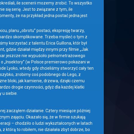
określali, ile scenerii mozemy zrobić. To wszystko
 się serię. Jest to związane z tym, ile
omenty, że na przykład jedna postać jedna jest
cu, planu „obrotu” postaci, ekspresję twarzy,
t bardzo skomplikowane. Trzeba myśleć o tym z
y korzystać z talentu Erica Guillona, któr był
nt, gdzie działał między innymi przy filmie „Jak
 Pixar jeszcze nie wypuściło pełnometrażowego
dzi o „Insektory” (w Polsce premierowo pokazani w
de Lyoko, wtedy gdy chcieliśmy stworzyć cały ten
 szybko, zrobimy coś podobnego do Lego, z
czne bloki, jak kamienie, drzewa, dzięki czemu
rdzo drogie czynności, gdyż dla każdej klatki
u siebie.
rej zacząłem działanie. Cztery miesiące później
nym zajęciu. Okazało się, że w firmie szukają
eracji – chodziło o ludzi wykształconych w latach
z którą to robiłem, nie działała zbyt dobrze, bo