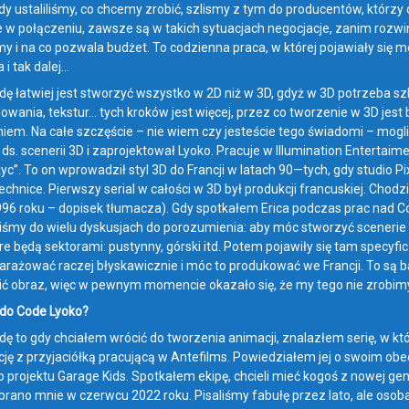
dy ustaliliśmy, co chcemy zrobić, szlismy z tym do producentów, którzy 
e w połączeniu, zawsze są w takich sytuacjach negocjacje, zanim rozwinie
y i na co pozwala budżet. To codzienna praca, w której pojawiały się m
i tak dalej…
ę łatwiej jest stworzyć wszystko w 2D niż w 3D, gdyż w 3D potrzeba szki
owania, tekstur… tych kroków jest więcej, przez co tworzenie w 3D jes
em. Na całe szczęście – nie wiem czy jesteście tego świadomi – mogliśm
s. scenerii 3D i zaprojektował Lyoko. Pracuje w Illumination Entertaime
życ”. To on wprowadził styl 3D do Francji w latach 90—tych, gdy studio
technice. Pierwszy serial w całości w 3D był produkcji francuskiej. Cho
96 roku – dopisek tłumacza). Gdy spotkałem Erica podczas prac nad Co
liśmy do wielu dyskusjach do porozumienia: aby móc stworzyć scenerie
re będą sektorami: pustynny, górski itd. Potem pojawiły się tam specyfi
arażować raczej błyskawicznie i móc to produkować we Francji. To są ba
ić obraz, więc w pewnym momencie okazało się, że my tego nie zrobimy 
ś do Code Lyoko?
ę to gdy chciałem wrócić do tworzenia animacji, znalazłem serię, w któ
cję z przyjaciółką pracującą w Antefilms. Powiedziałem jej o swoim obec
o projektu Garage Kids. Spotkałem ekipę, chcieli mieć kogoś z nowej gen
brano mnie w czerwcu 2022 roku. Pisaliśmy fabułę przez lato, ale osoba, 