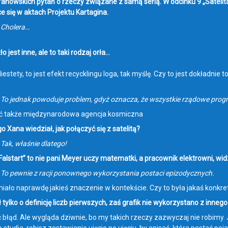
 fanowskich pytań o rzeczy związane z samą serią. W odcinku 9 „Satelita”
e się w aktach Projektu Kartagina.
: Cholera…
o jest inne, ale to taki rodzaj orła…
Niestety, to jest efekt recycklingu loga, tak myślę. Czy to jest dokładnie 
: To jednak powoduje problem, gdyż oznacza, że wszystkie rządowe progr
ć także międzynarodowa agencja kosmiczna
 Xana wiedział, jak połączyć się z satelitą?
 Tak, właśnie dlatego!
Falstart” to nie pani Meyer uczy matematki, a pracownik elektrowni, wi
: To pewnie z racji ponownego wykorzystania postaci epizodycznych.
iało naprawdę jakieś znaczenie w kontekście. Czy to była jakaś konkre
ł tylko o definicję liczb pierwszych, zaś grafik nie wykorzystano z inne
 błąd. Ale wygląda dziwnie, bo my takich rzeczy zazwyczaj nie robimy. J