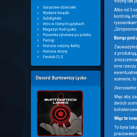
trochę tak 
Garażowe dzieciaki
Albo od 3 se
Wydane książki
kontrolą, k
Subdigitals
rysownikami
Intro w różnych językach
„Simpsonowi
Magazyn Kod Lyoko
Piosenka tytułowa po polsku
Biorąc pod 
Paringi
Historia rodziny Aelity
Zauważyłeś,
Historia strony
z produkcją
Fandub CL:E
zniszczenia
inne rzeczy
ewentualnie
Discord: Buntownicy Lyoko
scenerie, t
Decroisette:
Więc aby za
dwóch scener
bohaterowie
Więc te now
To była tak
pracowała n