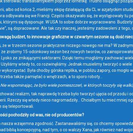
jak sterować transatlantykiem poprzez lornetkę. Trudno osiągnąć pożąd
rii, albo od końca 2, mieliśmy ekipę działającą dla CL w azjatyckim stu
tóra odbywała się we Francji. Często okazywało się, że występowały tu 
, którymi się dysponuje. W USA to sobie dobrze wypracowano. Budżety s
e”, są dopracowane. Ale tak czy inaczej, jesteśmy zadowoleni z tego, c
uwagę budżet, to innowacje graficzne w czwartym sezonie są dość nie
 że w trzecim sezonie praktycznie niczego nowego nie ma? W żadnym 
, że zrobimy 15-odcinkowy sezon bez nowych tworów, co zainspirował
 Lyoko ze znikającymi sektorami. Dzięki temu mogliśmy zachować wiele
. Użyliśmy wtedy to, co rozwinęliśmy. Jednak musielimy tworzyć o wiele 
 wykorzystać. Była choćby górska replika, w pobliżu zapory, co mogło w
o trzeba także pamiętać o wnętrzach, a to sporo roboty…
 Nie wspominając, że było wiele pomieszczeń, w których toczyły się walki,
chować realizm, tak naprawdę trzeba było tworzyć ujęcia od przodu i o
ii. Rzeczy się wtedy nieco nagromadziły… Chciałbym tu mieć mniej ograni
 się teleportowali.
ości pochodziły od was, nie od producentów?
a nasza wzajemna zgodność. Zastanawaliśmy się, co chcemy opowiedzie
ad biblią koncepcyjną, nad tym, o co walczy Xana, jak również nad w