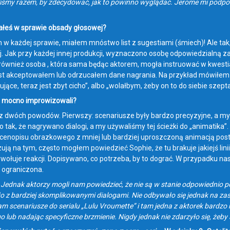
iśmy razem, by zdecydować, jak to powinno wyglądać. Jerome mi podpow
ałeś w sprawie obsady głosowej?
w każdej sprawie, miałem mnóstwo list z sugestiami (śmiech)! Ale tak
. Jak przy każdej innej produkcji, wyznaczono osobę odpowiedzialną za c
 również osoba , która sama będąc aktorem, mogła instruować w kwestia
t akceptowałem lub odrzucałem dane nagrania. Na przykład mówiłem „t
jące, teraz jest zbyt cicho”, albo „wolałbym, żeby on to do siebie szepta
y mocno improwizowali?
 z dwóch powodów. Pierwszy: scenariusze były bardzo precyzyjne, a my
o tak, że nagrywano dialogi, a my używaliśmy tej ścieżki do „animatika
scenopisu obrazkowego z mniej lub bardziej uproszczoną animacją po
ją na tym, często mogłem powiedzieć Sophie, że tu brakuje jakiejś linii
ywołuje reakcji. Dopisywano, co potrzeba, by to dograć. W przypadku n
 ograniczona.
: Jednak aktorzy mogli nam powiedzieć, że nie są w stanie odpowiednio p
ało z bardziej skomplikowanymi dialogami. Nie odbywało się jednak na
am scenariusze do serialu „Lulu Vroumette” i tam jedna z aktorek bard
 lub nadając specyficzne brzmienie. Nigdy jednak nie zdarzyło się, żeby