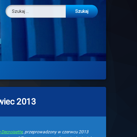
Szukaj:
wiec 2013
 Decroisette
, przeprowadzony w czerwcu 2013