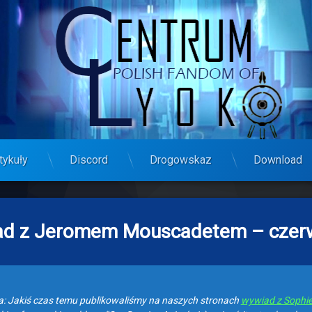
tykuły
Discord
Drogowskaz
Download
d z Jeromem Mouscadetem – czer
: Jakiś czas temu publikowaliśmy na naszych stronach
wywiad z Sophie