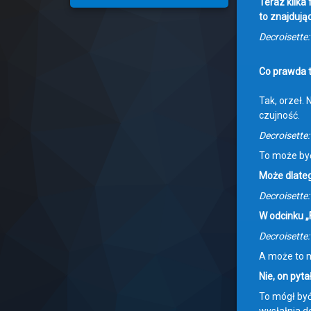
Teraz kilka
to znajdując
Decroisette
Co prawda tł
Tak, orzeł. 
czujność.
Decroisette
To może by
Może dlatego
Decroisette:
W odcinku „
Decroisette
A może to m
Nie, on pyta
To mógł być