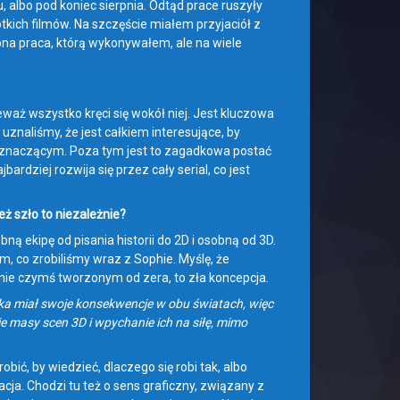
, albo pod koniec sierpnia. Odtąd prace ruszyły
ótkich filmów. Na szczęście miałem przyjaciół z
obna praca, którą wykonywałem, ale na wiele
ieważ wszystko kręci się wokół niej. Jest kluczowa
i uznaliśmy, że jest całkiem interesujące, by
j znaczącym. Poza tym jest to zagadkowa postać
ardziej rozwija się przez cały serial, co jest
ż szło to niezależnie?
 ekipę od pisania historii do 2D i osobną od 3D.
ym, co zrobiliśmy wraz z Sophie. Myślę, że
 nie czymś tworzonym od zera, to zła koncepcja.
inka miał swoje konsekwencje w obu światach, więc
 masy scen 3D i wpychanie ich na siłę, mimo
ić, by wiedzieć, dlaczego się robi tak, albo
ja. Chodzi tu też o sens graficzny, związany z