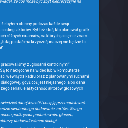
iadał, że coś może być zbyt nieprecyzyjne na
, że byłem obecny podczas każde sesji
astingi aktorów. Był też ktoś, kto planował grafik
ch różnych niuansów, na których ja się nie znam.
utaj postać ma krzyczeć, inaczej nie będzie to
ł”.
 pracowaliśmy z „głosami kontrolnymi”.
”. Są to nakręcone na wideo lub w komputerze
staci wewnątrz kadru oraz z planowanymi ruchami
 dialogowej, gdyż coś jest niejasnego, albo dana
aszego serialu elastyczność aktorów głosowych
owiedzieć danej kwestii i chcą ją przemodelować.
 zasadzie swobodnego dodawania żartów. Swego
zo mocno podkręcała postać swoim głosem,
 aktorzy dodawali własne dialogi.