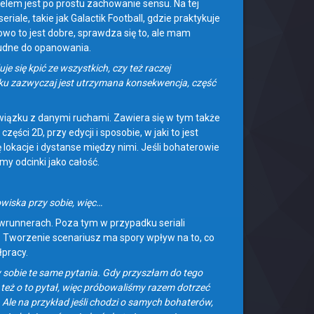
Celem jest po prostu zachowanie sensu. Na tej
ale, takie jak Galactik Football, gdzie praktykuje
wo to jest dobre, sprawdza się to, ale mam
udne do opanowania.
e się kpić ze wszystkich, czy też raczej
nku zazwyczaj jest utrzymana konsekwencja, część
iązku z danymi ruchami. Zawiera się w tym także
ści 2D, przy edycji i sposobie, w jaki to jest
 lokacje i dystanse między nimi. Jeśli bohaterowie
my odcinki jako całość.
wiska przy sobie, więc…
owrunnerach. Poza tym w przypadku seriali
ć. Tworzenie scenariusz ma spory wpływ na to, co
łpracy.
 sobie te same pytania. Gdy przyszłam do tego
też o to pytał, więc próbowaliśmy razem dotrzeć
Ale na przykład jeśli chodzi o samych bohaterów,