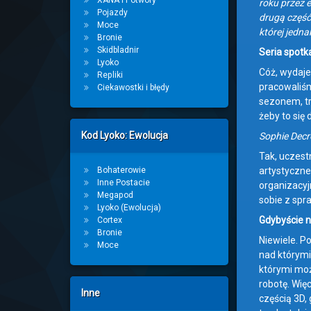
XANA i Potwory
roku przez 
Pojazdy
drugą część
Moce
której jedna
Bronie
Skidbladnir
Seria spotk
Lyoko
Cóż, wydaje 
Repliki
pracowaliśm
Ciekawostki i błędy
sezonem, tr
żeby to się 
Kod Lyoko: Ewolucja
Sophie Decr
Tak, uczest
Bohaterowie
artystyczne
Inne Postacie
organizacyj
Megapod
sobie z spr
Lyoko (Ewolucja)
Gdybyście ni
Cortex
Bronie
Niewiele. P
Moce
nad którymi
którymi moż
robotę. Więc
Inne
częścią 3D,