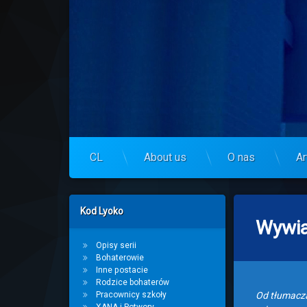
Skip
to
Centrum Lyoko
content
CL
About us
O nas
Ar
Left Sidebar
Kod Lyoko
Wywia
Opisy serii
Bohaterowie
Inne postacie
Rodzice bohaterów
Pracownicy szkoły
Od tłumacza