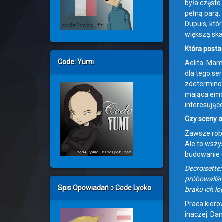
była często
pełną parą.
Dupuis, któ
większą ska
Która posta
Code: Yumi
Aelita. Mam 
dla tego ser
zdeterminow
mająca emocj
interesujące
Czy sceny a
Zawsze robi
Ale to wszys
budowanie c
Decroisette
próbowaliśm
Spis Opowiadań o Code Lyoko
braku ich lo
Praca kiero
inaczej. Da