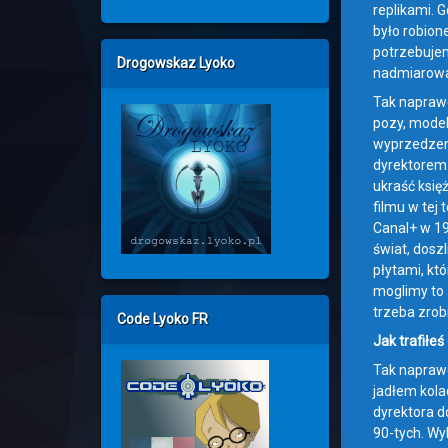
replikami. G
było robion
potrzebujem
Drogowskaz Lyoko
nadmiarowa 
Tak naprawd
pozy, model
wyprzedzeni
dyrektorem d
ukraść księ
filmu w tej 
Canal+ w 19
świat, dosz
płytami, któ
moglimy to 
trzeba zrob
Code Lyoko FR
Jak trafiłe
Tak naprawd
jadłem kola
dyrektora d
90-tych. Wy