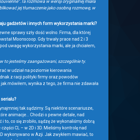
 souvienne”.Ta rozmowa w wersji oryginalnej miała
blikować jej tłumaczenie jako osobną rozmowę, w
aju gadżetów i innych form wykorzystania marki?
pewne sprawy szły dość wolno. Firma, dla której
powstał Moonscoop. Gdy trwały prace nad 2 i 3
 pod uwagę wykorzystania marki, ale ja chciałem,
 w to jesteśmy zaangażowani, szczególnie ty.
brać w udział na poziomie kierowania
nak z racji polityki firmy oraz powodów
 jak mówiłem, wynika z tego, że firma nie zdawała
 serialu?
ynajmniej tak sądzimy. Są niektóre scenariusze,
które animacje… Chodzi o pewne detale, nad
 i to, co się zrobiło, sądzę że wykonaliśmy dobrą
 części CL – w 2D i 3D. Mieliśmy kontrolę nad
 2D wykonywano w Azji. Jak zwykłem mawiać, to