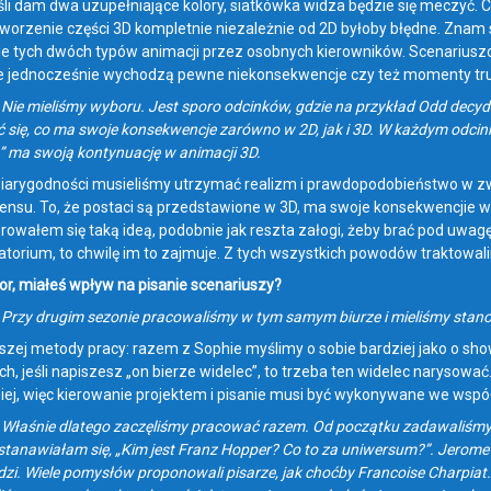
eśli dam dwa uzupełniające kolory, siatkówka widza będzie się meczyć. 
worzenie części 3D kompletnie niezależnie od 2D byłoby błędne. Znam seri
ie tych dwóch typów animacji przez osobnych kierowników. Scenariuszo
że jednocześnie wychodzą pewne niekonsekwencje czy też momenty tr
 Nie mieliśmy wyboru. Jest sporo odcinków, gdzie na przykład Odd decyduj
 się, co ma swoje konsekwencje zarówno w 2D, jak i 3D. W każdym odci
 ma swoją kontynuację w animacji 3D.
wiarygodności musieliśmy utrzymać realizm i prawdopodobieństwo w zw
nsu. To, że postaci są przedstawione w 3D, ma swoje konsekwencjie w czę
erowałem się taką ideą, podobnie jak reszta załogi, żeby brać pod uwagę
ratorium, to chwilę im to zajmuje. Z tych wszystkich powodów traktowali
or, miałeś wpływ na pisanie scenariuszy?
: Przy drugim sezonie pracowaliśmy w tym samym biurze i mieliśmy stano
szej metody pracy: razem z Sophie myślimy o sobie bardziej jako o sh
, jeśli napiszesz „on bierze widelec”, to trzeba ten widelec narysowa
iej, więc kierowanie projektem i pisanie musi być wykonywane we wspó
: Właśnie dlatego zaczęliśmy pracować razem. Od początku zadawaliśmy
astanawiałam się, „Kim jest Franz Hopper? Co to za uniwersum?”. Jerome 
zi. Wiele pomysłów proponowali pisarze, jak choćby Francoise Charpiat. 