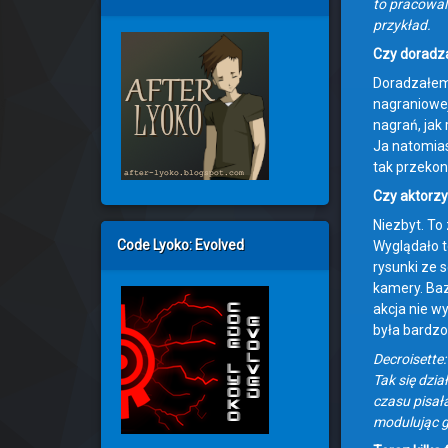
to pracowal
przykład.
Czy doradz
Doradzałem 
nagraniowej
nagrań, jak
Ja natomias
tak przekonu
Czy aktorz
Niezbyt. To
Code Lyoko: Evolved
Wyglądało t
rysunki ze 
kamery. Bazu
akcja nie w
była bardzo
Decroisette
Tak się dzi
czasu pisał
modulując go