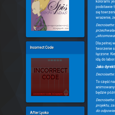
kolorami: j
podstawie t
się towrzen
wrażenie, 
Decroisette:
przechwalać
„sitcomowa”
Dla pełnej 
Incorrect Code
tworzenie se
łączone. Ki
idą do labo
Jako dyrekt
Decroisette
To część na
animowanych
będzie późn
Decroisette
projektu, z
do odpowied
After Lyoko