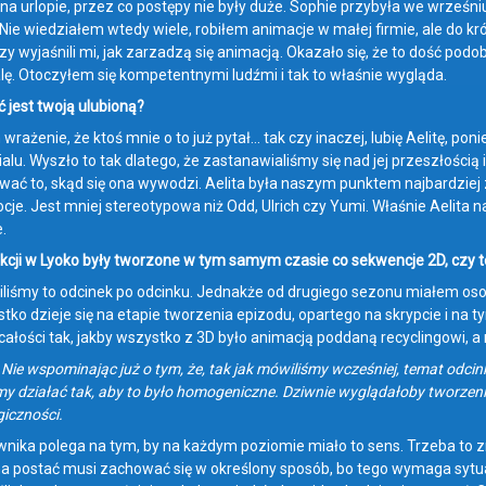
 na urlopie, przez co postępy nie były duże. Sophie przybyła we wrześniu
 Nie wiedziałem wtedy wiele, robiłem animacje w małej firmie, ale do kr
rzy wyjaśnili mi, jak zarzadzą się animacją. Okazało się, że to dość pod
lę. Otoczyłem się kompetentnymi ludźmi i tak to właśnie wygląda.
ć jest twoją ulubioną?
wrażenie, że ktoś mnie o to już pytał… tak czy inaczej, lubię Aelitę, pon
ialu. Wyszło to tak dlatego, że zastanawialiśmy się nad jej przeszłością 
ać to, skąd się ona wywodzi. Aelita była naszym punktem najbardzie
e. Jest mniej stereotypowa niż Odd, Ulrich czy Yumi. Właśnie Aelita najb
.
kcji w Lyoko były tworzone w tym samym czasie co sekwencje 2D, czy te
liśmy to odcinek po odcinku. Jednakże od drugiego sezonu miałem osobną
tko dzieje się na etapie tworzenia epizodu, opartego na skrypcie i na t
ałości tak, jakby wszystko z 3D było animacją poddaną recyclingowi, a
: Nie wspominając już o tym, że, tak jak mówiliśmy wcześniej, temat odc
y działać tak, aby to było homogeniczne. Dziwnie wyglądałoby tworzenie
giczności.
wnika polega na tym, by na każdym poziomie miało to sens. Trzeba to zrob
na postać musi zachować się w określony sposób, bo tego wymaga sytuac